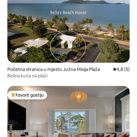
Početna stranica u mjestu Južna Misija Plaža
prosječna o
4,8 (5)
Belina kuća na plaži
Favorit gostiju
Glavni favorit gostiju