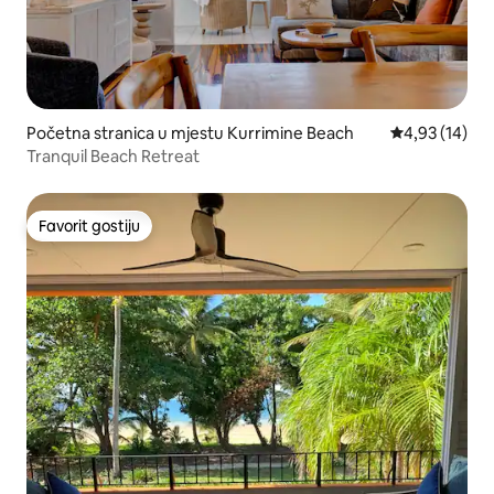
Početna stranica u mjestu Kurrimine Beach
prosječna ocje
4,93 (14)
Tranquil Beach Retreat
Favorit gostiju
Favorit gostiju