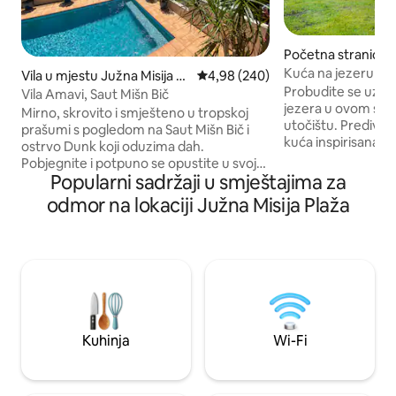
Početna stranica 
ssion Beach
Kuća na jezeru
Vila u mjestu Južna Misija Pl
prosječna ocjena 4,98 od 5, recen
4,98 (240)
Probudite se uz iz
aža
Vila Amavi, Saut Mišn Bič
jezera u ovom sk
Mirno, skrovito i smješteno u tropskoj
utočištu. Prediv
prašumi s pogledom na Saut Mišn Bič i
kuća inspirisana B
ostrvo Dunk koji oduzima dah.
mermernih pločica
Pobjegnite i potpuno se opustite u svojoj
drvenim vratima i
Popularni sadržaji u smještajima za
privatnoj luksuznoj kući za odmor. Jedna
zidovima, jedinstv
sedmica opuštanja ovdje izgleda kao
odmor na lokaciji Južna Misija Plaža
zaista jedinstven
mjesec dana. Potpuno klimatizovano sa
na jezero iz svake 
prostranim dnevnim boravcima u
jednostavan unutraš
zatvorenom i na otvorenom, vila se
bujni tropski vrtovi
može konfigurisati za 2 do 10 gostiju, što
životinja. U blizini
je čini idealnom kućom za odmor za bilo
restorana, prodavnica itd.
koju veličinu grupe. Villa Amavi pokriva i
možemo da organi
100% Airbnb-ove naknade za usluge,
(pomoćni) krevet.
tako da gosti plaćaju naknadu za usluge
Kuhinja
Wi-Fi
u iznosu od 0 $.