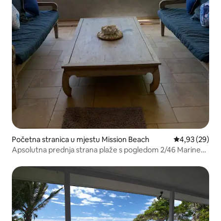
Početna stranica u mjestu Mission Beach
prosječna ocje
4,93 (29)
Apsolutna prednja strana plaže s pogledom 2/46 Marine
Parade