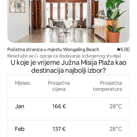
Početna stranica u mjestu Wongaling Beach
prosječna
5 (8)
Resetujte se (+ opcija za dodavanje izdvojenog studija)
U koje je vrijeme Južna Misija Plaža kao
destinacija najbolji izbor?
Mjesec
Prosječna
Prosječna
cijena
temperatura
Jan
166 €
28°C
Feb
137 €
28°C