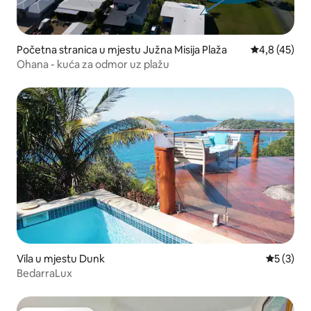
Početna stranica u mjestu Južna Misija Plaža
prosječna oc
4,8 (45)
Ohana - kuća za odmor uz plažu
Vila u mjestu Dunk
prosječna
5 (3)
BedarraLux