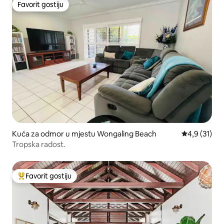
Favorit gostiju
Favorit gostiju
Kuća za odmor u mjestu Wongaling Beach
prosječna oc
4,9 (31)
Tropska radost.
Favorit gostiju
Glavni favorit gostiju