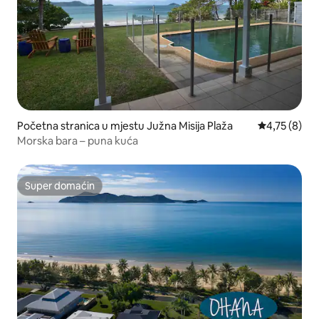
Početna stranica u mjestu Južna Misija Plaža
prosječna oc
4,75 (8)
Morska bara – puna kuća
Super domaćin
Super domaćin