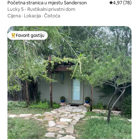
Početna stranica u mjestu Sanderson
prosječna ocje
4,97 (78)
Lucky 5 - Rustikalni privatni dom
Cijena
·
Lokacija
·
Čistoća
Favorit gostiju
Glavni favorit gostiju