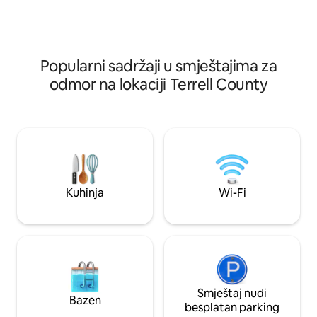
Shack i Dawg House za velike grupe
kompletnu kuhinju,
zajedno. Nema dece mlađe od 16 godina
osoba, vešernicu,
i apsolutno nema kućnih ljubimaca. Ovo
televizore, Wi-Fi i
je sjajan dom ispunjen posebnom,
originalnom. Mašina za pranje i sušenje
Popularni sadržaji u smještajima za
veša takođe!
odmor na lokaciji Terrell County
Kuhinja
Wi-Fi
Smještaj nudi
Bazen
besplatan parking