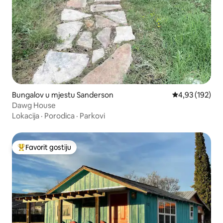
Bungalov u mjestu Sanderson
prosječna ocjen
4,93 (192)
Dawg House
Lokacija
·
Porodica
·
Parkovi
Favorit gostiju
Glavni favorit gostiju