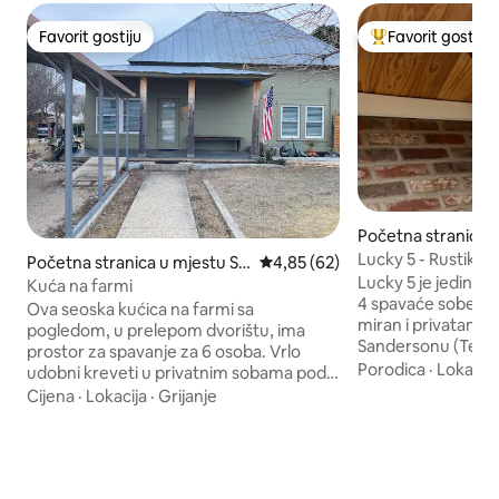
Favorit gostiju
Favorit gostiju
Favorit gostiju
Glavni favorit gost
Početna stranica 
nderson
Lucky 5 - Rustikaln
Početna stranica u mjestu Sa
prosječna ocjena 4,85 od 5, rec
4,85 (62)
Lucky 5 je jedinst
nderson
Kuća na farmi
4 spavaće sobe i 2 
Ova seoska kućica na farmi sa
miran i privatan b
pogledom, u prelepom dvorištu, ima
Sandersonu (Teksas
prostor za spavanje za 6 osoba. Vrlo
restauriran imajuć
Porodica
·
Lokacija
udobni kreveti u privatnim sobama pod
boravak na selu, a 
kontrolom temperature. Novoizgrađeno
Cijena
·
Lokacija
·
Grijanje
podove od tvrdog 
kupatilo u prahu i tuš-kabini su prelepi.
panoramski pogled,
Potpuno opremljena, veoma velika
terasu sa ognjištem
kuhinja. Plinski roštilj. Pergola za
mnoštvom sedišta
ručavanje u dvorištu otvara se do Caddy
vašeg odmora. Sadržaji uključuju