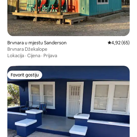
Brvnara u mjestu Sanderson
prosječna ocje
4,92 (65)
Brvnara Džekalope
Lokacija
·
Cijena
·
Prijava
Favorit gostiju
Favorit gostiju