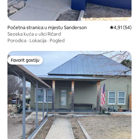
Početna stranica u mjestu Sanderson
prosječna ocje
4,91 (54)
Seoska kuća u ulici Ričard
Porodica
·
Lokacija
·
Pogled
Favorit gostiju
Favorit gostiju