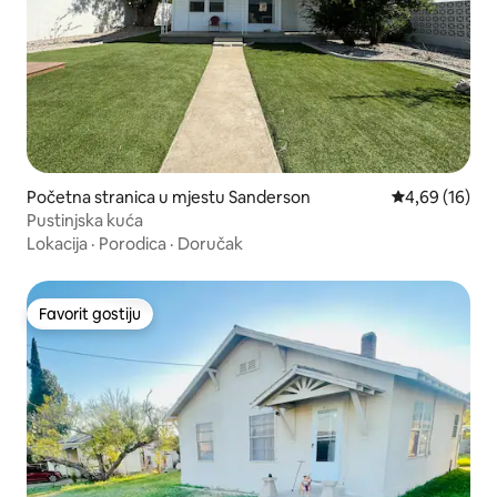
Početna stranica u mjestu Sanderson
prosječna ocje
4,69 (16)
Pustinjska kuća
Lokacija
·
Porodica
·
Doručak
Favorit gostiju
Favorit gostiju