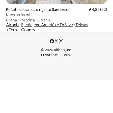
Početna stranica u mjestu Sanderson
prosječna ocje
4,85 (62)
Kuća na farmi
Cijena
·
Porodica
·
Grijanje
Airbnb
Sjedinjene Američke Države
Teksas
Terrell County
© 2026 Airbnb, Inc.
Privatnost
Uslovi