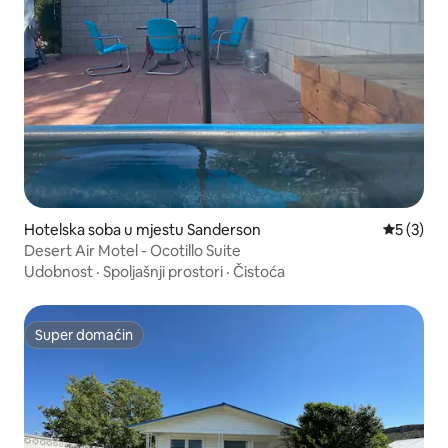
Hotelska soba u mjestu Sanderson
prosječna
5 (3)
Desert Air Motel - Ocotillo Suite
Udobnost
·
Spoljašnji prostori
·
Čistoća
Super domaćin
Super domaćin