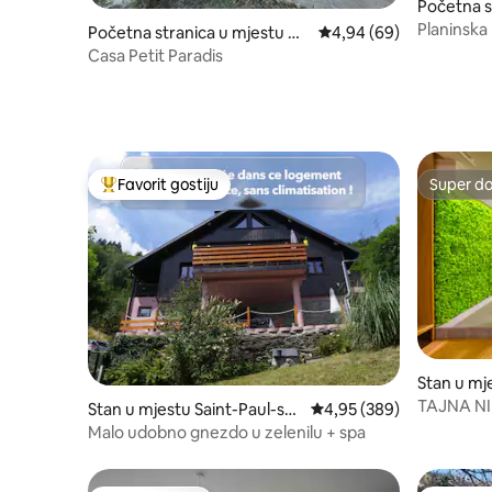
Početna s
hamonix
Planinska 
Početna stranica u mjestu Ay
prosječna ocjena 4,94 o
4,94 (69)
Terasa | S
mavilles
Casa Petit Paradis
Favorit gostiju
Super d
Glavni favorit gostiju
Super d
Stan u mj
TAJNA N
Stan u mjestu Saint-Paul-sur
prosječna ocjena 4,95 od
4,95 (389)
-Isère
Malo udobno gnezdo u zelenilu + spa