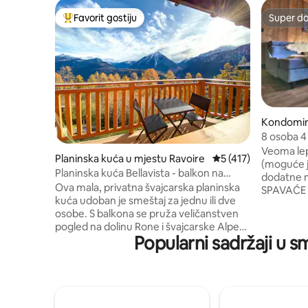
Favorit gostiju
Super d
Glavni favorit gostiju
Super d
Kondomin
es
8 osoba 4 
na nogam
Veoma le
Planinska kuća u mjestu Ravoire
prosječna ocjena 5 o
5 (417)
(moguće j
Planinska kuća Bellavista - balkon na
dodatne n
Švajcarskim Alpima
Ova mala, privatna švajcarska planinska
SPAVAĆE 
kuća udoban je smeštaj za jednu ili dve
Balneotera
osobe. S balkona se pruža veličanstven
hamam tuš
pogled na dolinu Rone i švajcarske Alpe
Rougeu. S
Popularni sadržaji u sm
Valaisa. Idealno za ljubitelje prirode ili one
zgrade na
koji jednostavno žele da pobegnu kako bi
Direktan p
se opustili i udahnuli švajcarski planinski
Tovičre (V
vazduh. Planinarski dom služi kao polazna
pješake i 
tačka za planinske šetnje ili planinarenje,
Prodavnice 
vožnju biciklom, čišćenje snijega ili čak
povezana 