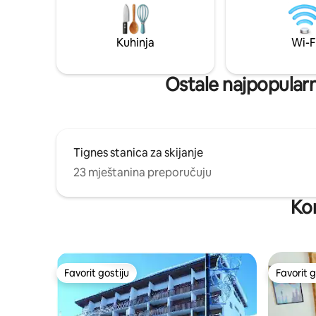
skijanje u zimskom periodu. Do skijaških
Potpuno r
staza i termalnih kupki može se doći za
oko 30 minuta automobilom.
Kuhinja
Wi-F
Ostale najpopularni
Tignes stanica za skijanje
23 mještanina preporučuju
Ko
Favorit gostiju
Favorit g
Favorit gostiju
Favorit g