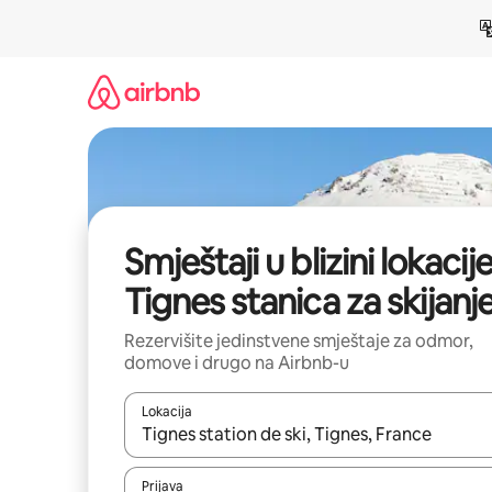
Pređi
na
sadržaj
Smještaji u blizini lokacij
Tignes stanica za skijanj
Rezervišite jedinstvene smještaje za odmor,
domove i drugo na Airbnb-u
Lokacija
Kad su rezultati dostupni, možete da se krećete kr
Prijava