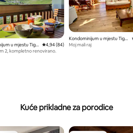
Kondominijum u mjestu Tign
es
Moj mali raj
ijum u mjestu Tign
prosječna ocjena 4,94 od 5, recenzija: 84
4,94 (84)
 m 2, kompletno renovirano.
 5, recenzija: 134
Kuće prikladne za porodice