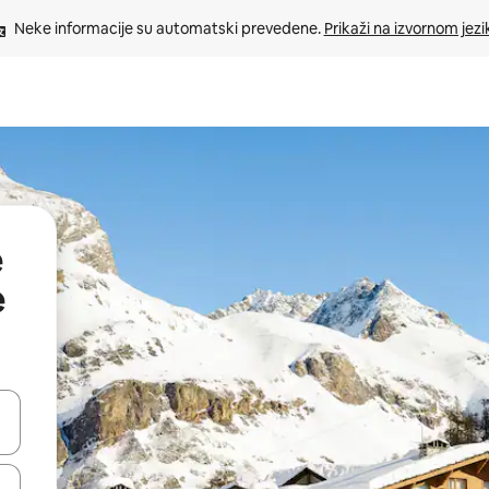
Neke informacije su automatski prevedene. 
Prikaži na izvornom jezi
e
e
oz njih pomoću strelica nagore i nadolje, kao i da ih istražujte dodirom