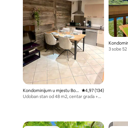
Kondomin
es
3 sobe 52
Kondominijum u mjestu Bou
prosječna ocjena 4,97 od
4,97 (134)
rg-Saint-Maurice
Udoban stan od 48 m2, centar grada +
zatvorena garaža