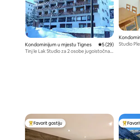
Kondomin
es
Studio Ple
Kondominijum u mjestu Tignes
prosječna ocjena 5 o
5 (29)
NETFLIX
Tinj le Lak Studio za 2 osobe jugoistočna
strana
Favorit gostiju
Favori
Glavni favorit gostiju
Glavni fa