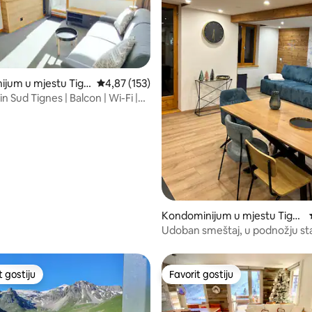
ijum u mjestu Tign
prosječna ocjena 4,87 od 5, recenzija: 153
4,87 (153)
in Sud Tignes | Balcon | Wi-Fi |
d 5, recenzija: 29
Kondominijum u mjestu Tign
es
Udoban smeštaj, u podnožju st
t gostiju
Favorit gostiju
vorit gostiju
Favorit gostiju