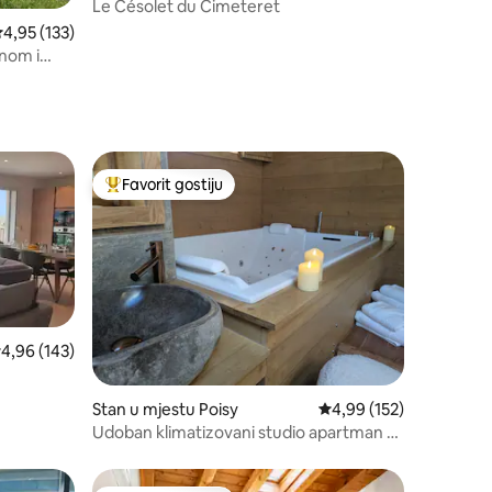
lon-le-Vieux
Le Césolet du Cimeteret
rosječna ocjena 4,95 od 5, recenzija: 133
4,95 (133)
nom i
Favorit gostiju
Glavni favorit gostiju
rosječna ocjena 4,96 od 5, recenzija: 143
4,96 (143)
Stan u mjestu Poisy
prosječna ocjena 4,99 o
4,99 (152)
Udoban klimatizovani studio apartman u
planinskoj kući – hidromasažna kada