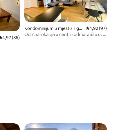
Kondominijum u mjestu Tign
prosječna ocjena 4,92 
4,92 (97)
es
Odlična lokacija u centru odmarališta uz
prosječna ocjena 4,97 od 5, recenzija: 36
4,97 (36)
skijašku stazu