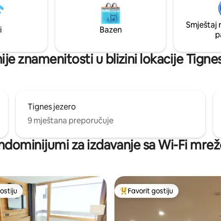
pristupite Val d'Isere, glečeru i
enovirano krajem 2020.
Lac. U cenu je uključena posteljina i
Smještaj 
kreveti za vaš dolazak.
i
Bazen
p
je znamenitosti u blizini lokacije Tignes
Tignes jezero
9 mještana preporučuje
ndominijumi za izdavanje sa Wi-Fi mre
ostiju
Favorit gostiju
ostiju
Glavni favorit gostiju