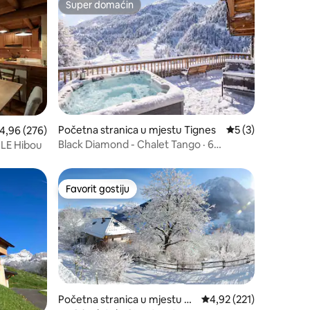
Super domaćin
Super domaćin
Početna stranica u mjestu Tignes
prosječna ocjena 5
5 (3)
rosječna ocjena 4,96 od 5, recenzija: 276
4,96 (276)
Black Diamond - Chalet Tango · 6
 LE Hibou
chambres / 14 p
Favorit gostiju
Favorit gostiju
Početna stranica u mjestu Ail
prosječna ocjena 4,92 o
4,92 (221)