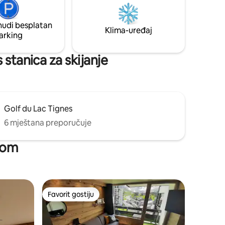
 Tignes Le
metara od supermarketa, restorana,
pekare, kancelarije za lift i barova
nudi besplatan
Unapred se radujemo što ćemo vas
Klima-uređaj
arking
ugostiti!
 stanica za skijanje
Golf du Lac Tignes
6 mještana preporučuje
žom
Favorit gostiju
Favorit gostiju