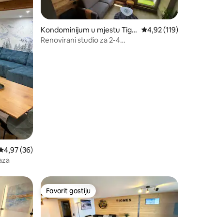
Kondominijum u mjestu Tign
prosječna ocjena 4,92 o
4,92 (119)
es
Renovirani studio za 2-4
osobe/Balkon/Potpuno jug/MyTignes
prosječna ocjena 4,97 od 5, recenzija: 36
4,97 (36)
aza
Favorit gostiju
Favorit gostiju