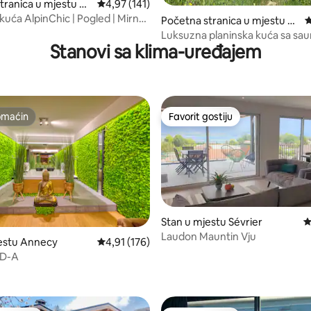
tranica u mjestu C
prosječna ocjena 4,97 od 5, recenzija: 141
4,97 (141)
kuća AlpinChic | Pogled | Mirno |
d 5, recenzija: 69
Početna stranica u mjestu C
p
tolovi
ombloux
Luksuzna planinska kuća sa sau
Stanovi sa klima-uređajem
odličnim pogledom
omaćin
Favorit gostiju
omaćin
Favorit gostiju
Stan u mjestu Sévrier
p
Laudon Mauntin Vju
estu Annecy
prosječna ocjena 4,91 od 5, recenzija: 176
4,91 (176)
ID-A
 5, recenzija: 389