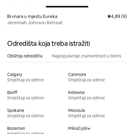
Brvnara u mjestu Eureka
prosječna ocj
4,89 (9)
Jeremiah Johnson Retreat
Odredišta koja treba istražiti
Obližnja odredišta
Najpopularnije znamenitosti u blizini
Calgary
Canmore
Smještaji za odmor
Smještaji za odmor
Banff
Kelowna
Smještaji za odmor
Smještaji za odmor
Spokane
Missoula
Smještaji za odmor
Smještaji za odmor
Bozeman
Prikaži još
Smještaji za odmor