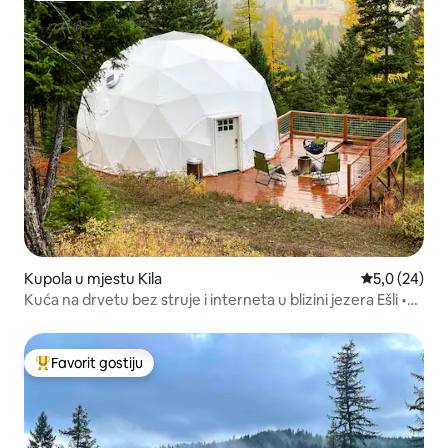
Kupola u mjestu Kila
prosječna ocj
5,0 (24)
Kuća na drvetu bez struje i interneta u blizini jezera Ešli •
Posmatranje zvezda i vatra
Favorit gostiju
Glavni favorit gostiju