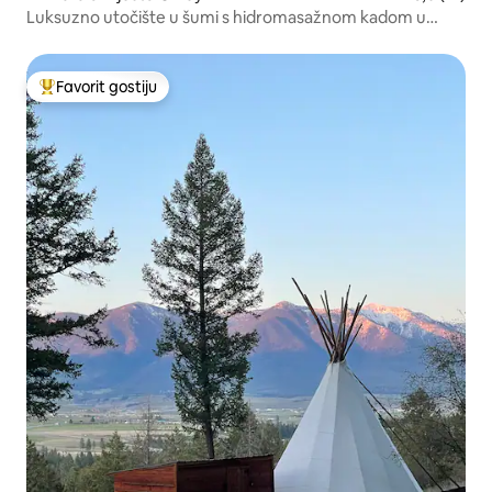
Luksuzno utočište u šumi s hidromasažnom kadom u
blizini Vajtfiša
Favorit gostiju
Glavni favorit gostiju