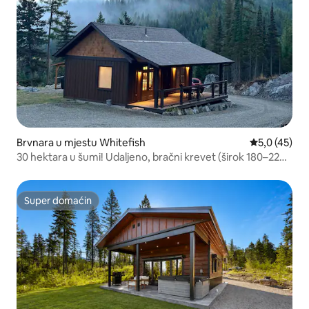
Brvnara u mjestu Whitefish
prosječna oc
5,0 (45)
30 hektara u šumi! Udaljeno, bračni krevet (širok 180–220
cm), ognjište
Super domaćin
Super domaćin