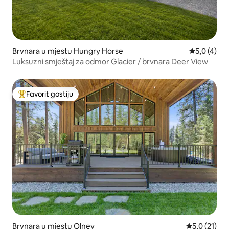
Brvnara u mjestu Hungry Horse
prosječna o
5,0 (4)
Luksuzni smještaj za odmor Glacier / brvnara Deer View
Favorit gostiju
Glavni favorit gostiju
Brvnara u mjestu Olney
prosječna oc
5,0 (21)