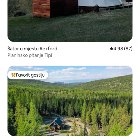
Šator u mjestu Rexford
prosječna ocje
4,98 (87)
Planinsko pitanje Tipi
Favorit gostiju
Glavni favorit gostiju