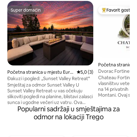
Super domaćin
Favorit gostiju
Super domaćin
Glavni favorit gost
Početna stranica u
ine
Dvorac Fortine
Početna stranica u mjestu Eure
prosječna ocjena 5,0 od 5, re
5,0 (3)
Chateau Fortine, A
ka
Đakuzi i pogled: „Sunset Valley Retreat“
vlasništvu veteran
Smještaj za odmor Sunset Valley U
na 14 privatnih hek
Sunset Valley Retreat-u vas očekuju
Montani. Ovaj smj
slikoviti pogledi na planine, blistavi zalasci
kvadratnih metara
sunca i ugodne večeri uz vatru. Ova
spavaće sobe, spa
Popularni sadržaji u smještajima za
primamljiva kuća za goste s dvije
ognjište sa sjenic
spavaće sobe i dva kupatila osmišljena je
odmor na lokaciji Trego
prostor se može po
za opušten život u Montani, s privatnom
kaminom, dok je g
hidromasažnom kadom, namještenim
potpuno opremljen
terasama, ognjištem na drva i toplim
zadivljujućim pogle