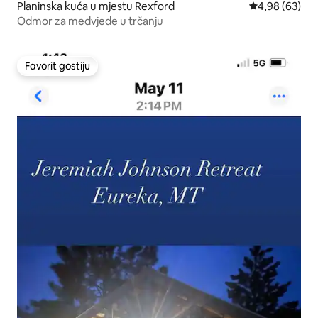
Planinska kuća u mjestu Rexford
prosječna ocje
4,98 (63)
Odmor za medvjede u trčanju
Favorit gostiju
Favorit gostiju