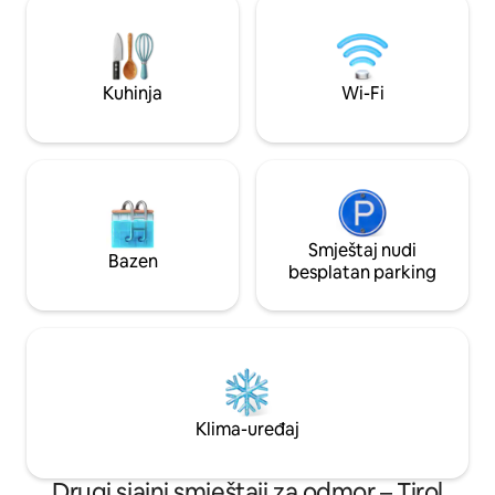
se naplaćuje mala 
spavaću sobu bez vrata - zona za
dobro opremljena 
opuštanje -dečija zona - Terasa, bašta -2
parking mjesta -3 min. do železničke
stanice i 5 min. do centra
Kuhinja
Wi-Fi
Smještaj nudi
Bazen
besplatan parking
Klima-uređaj
Drugi sjajni smještaji za odmor – Tirol