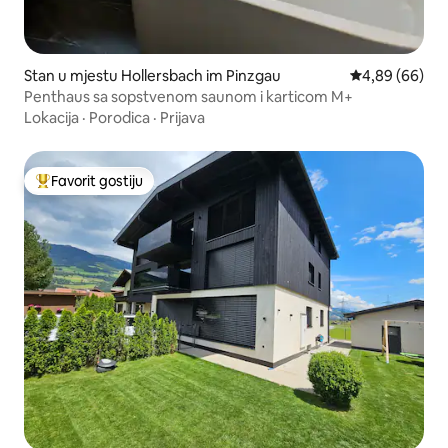
Stan u mjestu Hollersbach im Pinzgau
prosječna ocje
4,89 (66)
Penthaus sa sopstvenom saunom i karticom M+
Lokacija
·
Porodica
·
Prijava
Favorit gostiju
Glavni favorit gostiju