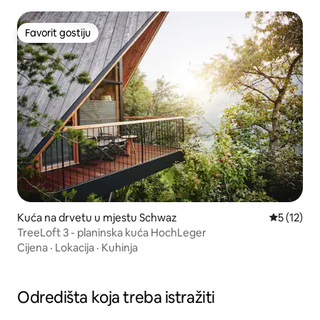
Favorit gostiju
Favorit gostiju
Kuća na drvetu u mjestu Schwaz
prosječna 
5 (12)
TreeLoft 3 - planinska kuća HochLeger
Cijena
·
Lokacija
·
Kuhinja
Odredišta koja treba istražiti