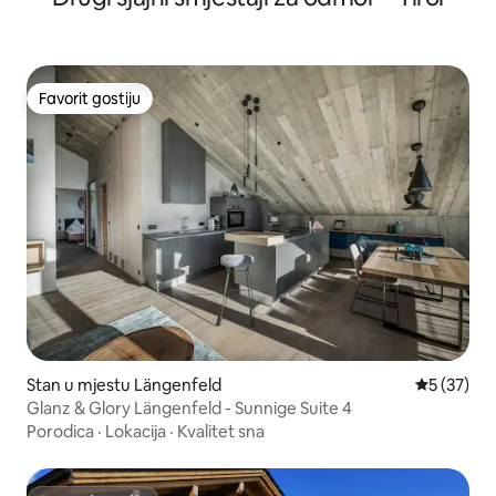
Favorit gostiju
Favorit gostiju
Stan u mjestu Längenfeld
prosječna 
5 (37)
Glanz & Glory Längenfeld - Sunnige Suite 4
Porodica
·
Lokacija
·
Kvalitet sna