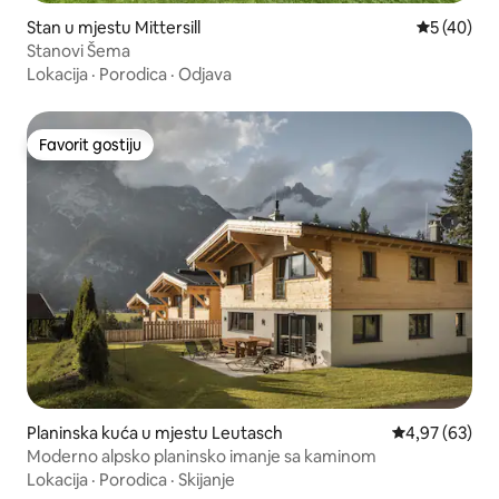
Stan u mjestu Mittersill
prosječna o
5 (40)
Stanovi Šema
Lokacija
·
Porodica
·
Odjava
Favorit gostiju
Favorit gostiju
Planinska kuća u mjestu Leutasch
prosječna ocje
4,97 (63)
Moderno alpsko planinsko imanje sa kaminom
Lokacija
·
Porodica
·
Skijanje