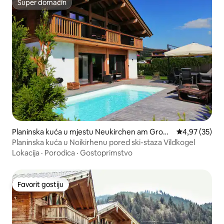
Super domaćin
Super domaćin
Planinska kuća u mjestu Neukirchen am Großv
prosječna ocje
4,97 (35)
enediger
Planinska kuća u Noikirhenu pored ski-staza Vildkogel
Lokacija
·
Porodica
·
Gostoprimstvo
Favorit gostiju
Favorit gostiju