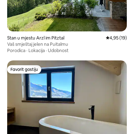
Stan u mjestu Arzl im Pitztal
prosječna ocje
4,95 (19)
Vaš smještaj jelen na Puitalmu
Porodica
·
Lokacija
·
Udobnost
Favorit gostiju
Favorit gostiju