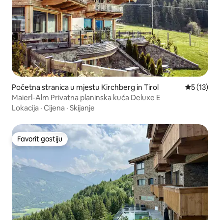
Početna stranica u mjestu Kirchberg in Tirol
prosječna 
5 (13)
Maierl-Alm Privatna planinska kuća Deluxe E
Lokacija
·
Cijena
·
Skijanje
Favorit gostiju
Favorit gostiju