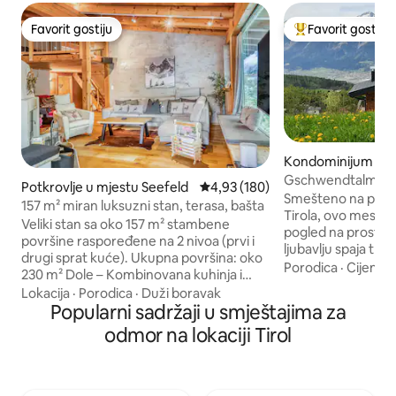
Favorit gostiju
Favorit gostiju
Favorit gostiju
Glavni favorit gost
Kondominijum u m
sbruck-Land
Gschwendtalm-Tiro
Potkrovlje u mjestu Seefeld
prosječna ocjena 4,93 od 5, rece
4,93 (180)
Take-Time
Smešteno na perife
157 m² miran luksuzni stan, terasa, bašta
Tirola, ovo mesto
Veliki stan sa oko 157 m² stambene
pogled na prostrans
površine raspoređene na 2 nivoa (prvi i
ljubavlju spaja tra
drugi sprat kuće). Ukupna površina: oko
omogućiće vam da 
Porodica
·
Cijena
·
230 m² Dole – Kombinovana kuhinja i
napunite baterije.
dnevna soba sa potpuno opremljenom
Lokacija
·
Porodica
·
Duži boravak
omogućava vam da 
kuhinjom, kaminom, kaučem,
Popularni sadržaji u smještajima za
vreme uživate u s
televizorom, trpezarijskim stolovima -
odmor na lokaciji Tirol
sportova. Ipak, čak
Kupatilo i WC - WC šolja i pisoar - 1
„ostanu i opuste“ 
spavaća soba + kupatilo u sklopu sobe – 1
kuće. WI-FI, TV, BT-boxes, parking
spavaća soba sa kaučem na razvlačenje
mjesto su dostupn
Na spratu -1 spavaća soba -1 prolaz kroz