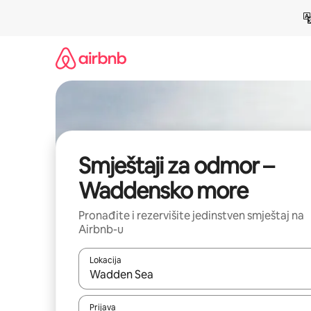
Pređi
na
sadržaj
Smještaji za odmor –
Waddensko more
Pronađite i rezervišite jedinstven smještaj na
Airbnb-u
Lokacija
Kad su rezultati dostupni, možete da se krećete kr
Prijava