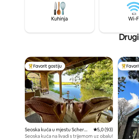
sunčanje, trpezarijskim stolom na
troškove 
otvorenom, roštiljem, rernom za picu i
sopstven
zadivljujućim pogledom na jezero. Za
Kuhinja
Wi-F
vlasnike pasa: Objekat je ograđen😊
Drugi
Favorit gostiju
Favori
Glavni favorit gostiju
Glavni fa
Seoska kuća u mjestu Scherm
prosječna ocjena 5,0 o
5,0 (93)
erhorn
Seoska kuća na livadi s trijemom uz obalu!