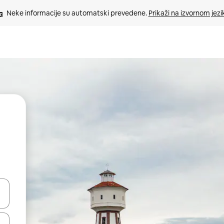
Neke informacije su automatski prevedene. 
Prikaži na izvornom jezi
oz njih pomoću strelica nagore i nadolje, kao i da ih istražujte dodirom