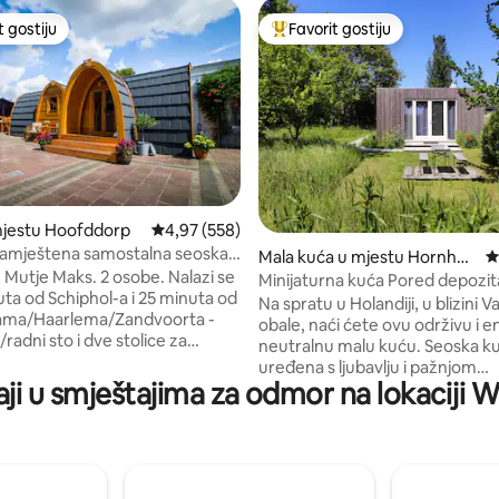
t gostiju
Favorit gostiju
vorit gostiju
Glavni favorit gostiju
d 5, recenzija: 125
mjestu Hoofddorp
prosječna ocjena 4,97 od 5, recenzija: 558
4,97 (558)
amještena samostalna seoska
Mala kuća u mjestu Hornhui
p
 Mutje Maks. 2 osobe. Nalazi se
zen
Minijaturna kuća Pored depozit
uta od Schiphol-a i 25 minuta od
Na spratu u Holandiji, u blizini 
ma/Haarlema/Zandvoorta -
obale, naći ćete ovu održivu i e
o/radni sto i dve stolice za
neutralnu malu kuću. Seoska ku
 - TV sa ravnim ekranom i Wi-Fi
uređena s ljubavlju i pažnjom
, tuš, toalet, umivaonik i fen za
aji u smještajima za odmor na lokacij
posvećenom detaljima. Sve što
jna kuhinja sa raznim sadržajima
potrebno je dostupno. U potpun
revet, dušek (2 x 90/200) -
izrađena od drveta i ima površi
posteljina i peškiri, šampon -
m². Minijaturna kuća se nalazi u zadnjem
, od kojih je jedna natkrivena -
dijelu našeg imanja i okružena j
na raspolaganju - uklj. poreze,
prirodnom baštom. To mu daje 