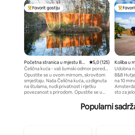
Favorit gostiju
Favori
Glavni favorit gostiju
Glavni fa
Početna stranica u mjestu Ber
prosječna ocjena 5,0 o
5,0 (125)
Koliba u 
gentheim
Čelična kuća - vaš šumski odmor pored
Udobna n
jezera
kuća
Opustite se u ovom mirnom, skrovitom
B&B Hutje
smještaju. Naša Čelična kuća, uzdignuta
na 10 min
na štulama, nudi privatnost i rijetku
Amsterda
povezanost s prirodom. Opustite se u
sto za jel
sauni i uživajte u mirnom odmoru. Na
opuštanje
najvišoj tački iznad vode, prostor za
- kupatilo
Popularni sadrž
sjedenje sa šporetom na drva od 360º
kosu - Ča
održava vas prijatnim. Uživajte u filmskim
- bračni k
večerima uz projektor i zvučnik za
Besplatna 
dodatnu zabavu. Napolju vas čeka
Dve terase
prostrana drvena terasa sa ležaljkom za
2 bicikla 