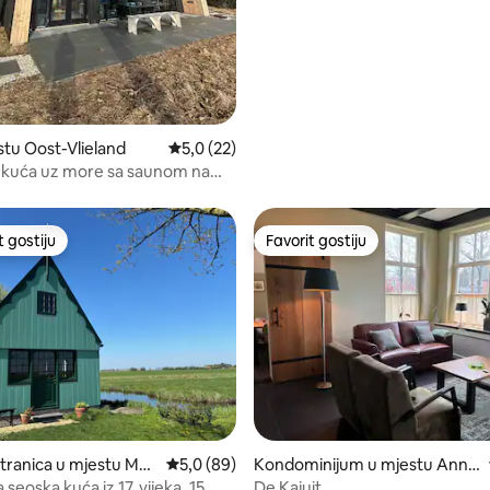
estu Oost-Vlieland
prosječna ocjena 5,0 od 5, recenzija: 22
5,0 (22)
 kuća uz more sa saunom na
t gostiju
Favorit gostiju
vorit gostiju
Favorit gostiju
 5, recenzija: 100
tranica u mjestu Mo
prosječna ocjena 5,0 od 5, recenzija: 89
5,0 (89)
Kondominijum u mjestu Anne
dam
rveenschekanaal
seoska kuća iz 17. vijeka, 15
De Kajuit