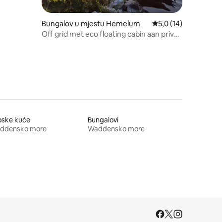
Bungalov u mjestu Hemelum
prosječna ocjena 5,0 
5,0 (14)
Off grid met eco floating cabin aan prive
eiland
oske kuće
Bungalovi
ddensko more
Waddensko more