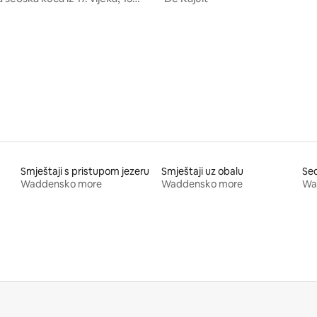
d Amsterdama
Smještaji s pristupom jezeru
Smještaji uz obalu
Se
Waddensko more
Waddensko more
Wa