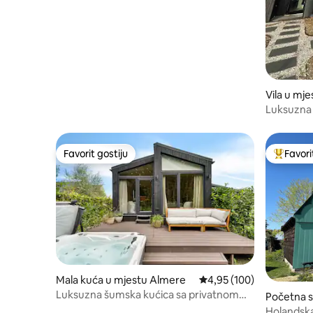
Vila u mj
Luksuzna
Vlielandu
Favorit gostiju
Favori
Favorit gostiju
Glavni fa
Mala kuća u mjestu Almere
prosječna ocjena 4,95 od
4,95 (100)
Luksuzna šumska kućica sa privatnom
Početna s
đakuzijem, saunom i klima-uređajem
nnicken
Holandska 