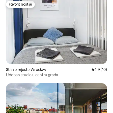
Favorit gostiju
Favorit gostiju
Stan u mjestu Wrocław
prosječna oc
4,9 (10)
Udoban studio u centru grada