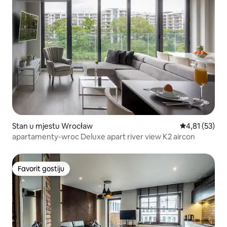
Stan u mjestu Wrocław
prosječna ocj
4,81 (53)
apartamenty-wroc Deluxe apart river view K2 aircon
Favorit gostiju
Favorit gostiju