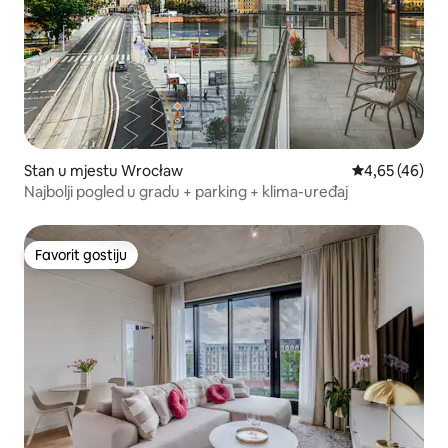
Stan u mjestu Wrocław
prosječna ocje
4,65 (46)
Najbolji pogled u gradu + parking + klima-uređaj
Favorit gostiju
Favorit gostiju