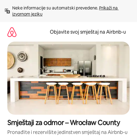
Pređi
Neke informacije su automatski prevedene. 
Prikaži na 
na
izvornom jeziku
sadržaj
Objavite svoj smještaj na Airbnb-u
Smještaji za odmor – Wrocław County
Pronađite i rezervišite jedinstven smještaj na Airbnb-u