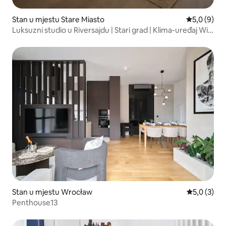
Stan u mjestu Stare Miasto
prosječna o
5,0 (9)
Luksuzni studio u Riversajdu | Stari grad | Klima-uređaj Wi-
Fi
Stan u mjestu Wrocław
prosječna o
5,0 (3)
Penthouse13