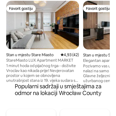
Favorit gostiju
Favorit gostiju
Favorit gostiju
Favorit gostiju
Stan u mjestu Stare Miasto
prosječna ocjena 4,93 od 5, rec
4,93 (42)
Stan u mjestu Star
StareMiasto LUX Apartment MARKET
Elegantan apartman
lokacija
1 minut hoda od pijačnog trga - doživite
Pozivamo vas u ele
Vroclav kao nikada prije! Nevjerovatan
nalazi na samo nek
prostor u kojem se obnovljena
Glavne željezničke
unutrašnjost stana iz 19. vijeka sudara sa
užurbanog centra 
Popularni sadržaji u smještajima za
modernošću i funkcionalnošću.
turistički boravak 
Elegantan stan ispunjen svjetlošću, koji
Stan Moderan, potpuno opremljen
odmor na lokaciji Wrocław County
se nalazi u sporednoj ulici na pijačnom
studio. Čeka vas u
trgu u Vroclavu, savršeno se uklapa u
vam je potrebno z
istorijski karakter ove četvrti. Ovo je
Lokacija 2 minuta hoda do željezničke
jedinstveno mjesto za ljubitelje žedne
stanice 10 minuta d
muzike i filma, sa precizno dizajniranom
se nalaze brojni res