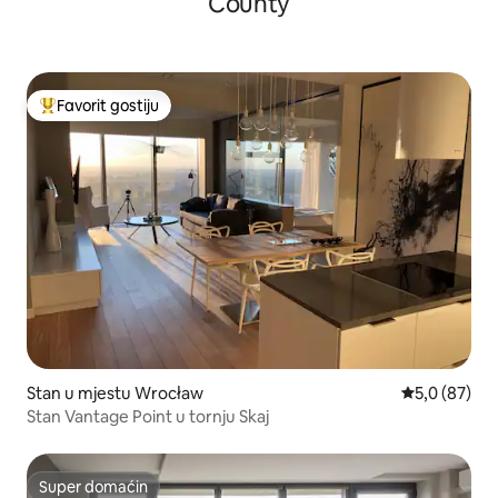
County
Favorit gostiju
Glavni favorit gostiju
Stan u mjestu Wrocław
prosječna ocj
5,0 (87)
Stan Vantage Point u tornju Skaj
Super domaćin
Super domaćin