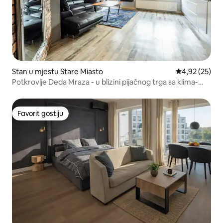
Stan u mjestu Stare Miasto
prosječna ocje
4,92 (25)
Potkrovlje Deda Mraza - u blizini pijačnog trga sa klima-
uređajem
Favorit gostiju
Favorit gostiju