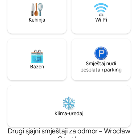
akustičnom sferom u dnevnoj sobi,
prodavnice i turist
inspirisanom NFM-om u Vroclavu.
Kuhinja
Wi-Fi
Smještaj nudi
Bazen
besplatan parking
Klima-uređaj
Drugi sjajni smještaji za odmor – Wrocław