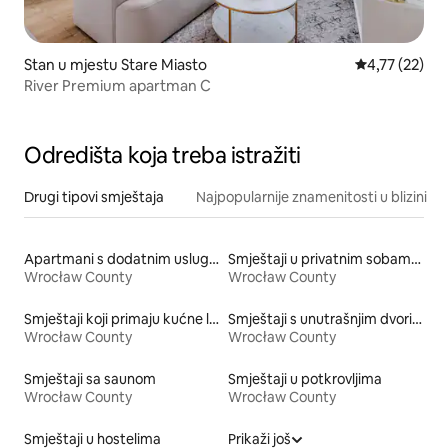
Stan u mjestu Stare Miasto
prosječna ocj
4,77 (22)
River Premium apartman C
Odredišta koja treba istražiti
Drugi tipovi smještaja
Najpopularnije znamenitosti u blizini
Apartmani s dodatnim uslugama
Smještaji u privatnim sobama s kupatilom
Wrocław County
Wrocław County
Smještaji koji primaju kućne ljubimce
Smještaji s unutrašnjim dvorištem
Wrocław County
Wrocław County
Smještaji sa saunom
Smještaji u potkrovljima
Wrocław County
Wrocław County
Smještaji u hostelima
Prikaži još