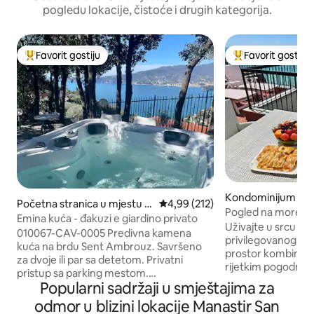
pogledu lokacije, čistoće i drugih kategorija.
Favorit gostiju
Favorit gostiju
Glavni favorit gostiju
Glavni favorit gost
Kondominijum u m
Početna stranica u mjestu Z
prosječna ocjena 4,99 od 5, rece
4,99 (212)
ggiore
Pogled na more i ve
oagli
Emina kuća - đakuzi e giardino privato
kupatila
Uživajte u srcu R
010067-CAV-0005 Predivna kamena
privilegovanog mje
kuća na brdu Sent Ambrouz. Savršeno
prostor kombinuje
za dvoje ili par sa detetom. Privatni
rijetkim pogodnos
pristup sa parking mestom.
- Velika i opremlj
Popularni sadržaji u smještajima za
Veličanstveni privatni šumar sa
– Udoban lift: apso
hidromasažnom kadom sa 4 sedišta sa
odmor u blizini lokacije Manastir San
Riomadžoreu – Stra
pogledom na Portofino. (ĐAKUZI JE