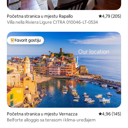
Početna stranica u mjestu Rapallo
prosječna ocjen
4,79 (205)
Villa nella Riviera Ligure CITRA 010046-LT-0534
Favorit gostiju
Glavni favorit gostiju
Početna stranica u mjestu Vernazza
prosječna ocjen
4,96 (145)
Belforte alloggio sa terasom i klima-uređajem