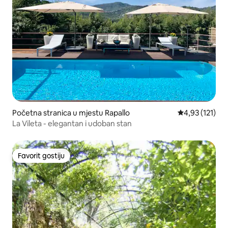
Početna stranica u mjestu Rapallo
prosječna ocje
4,93 (121)
La Vileta - elegantan i udoban stan
Favorit gostiju
Favorit gostiju