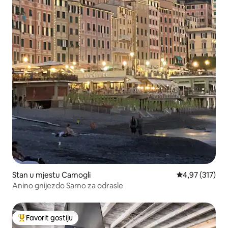
Stan u mjestu Camogli
prosječna ocjen
4,97 (317)
Anino gnijezdo Samo za odrasle
Favorit gostiju
Glavni favorit gostiju