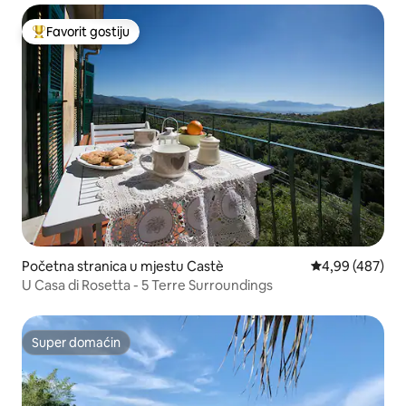
Favorit gostiju
Glavni favorit gostiju
Početna stranica u mjestu Castè
prosječna ocjen
4,99 (487)
U Casa di Rosetta - 5 Terre Surroundings
Super domaćin
Super domaćin