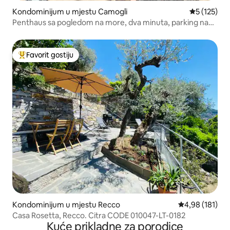
Kondominijum u mjestu Camogli
prosječna o
5 (125)
Penthaus sa pogledom na more, dva minuta, parking na
plaži
Favorit gostiju
Glavni favorit gostiju
Kondominijum u mjestu Recco
prosječna ocjen
4,98 (181)
Casa Rosetta, Recco. Citra CODE 010047-LT-0182
Kuće prikladne za porodice