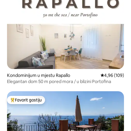
Kondominijum u mjestu Rapallo
prosječna ocjen
4,96 (109)
Elegantan dom 50 m pored mora / u blizini Portofina
Favorit gostiju
Glavni favorit gostiju