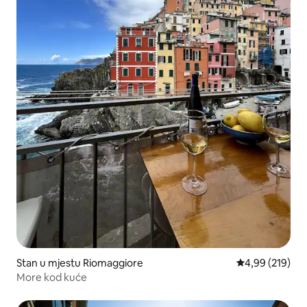
Stan u mjestu Riomaggiore
prosječna ocjen
4,99 (219)
More kod kuće