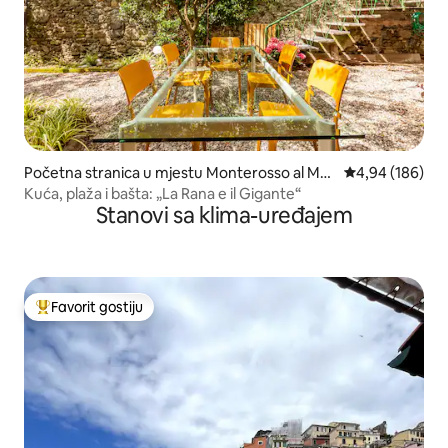
Početna stranica u mjestu Monterosso al Mar
prosječna ocjen
4,94 (186)
e
Kuća, plaža i bašta: „La Rana e il Gigante“
Stanovi sa klima-uređajem
Favorit gostiju
Glavni favorit gostiju