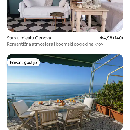
Stan u mjestu Genova
prosječna ocjen
4,98 (140)
Romantična atmosfera i boemski pogled na krov
Favorit gostiju
Favorit gostiju