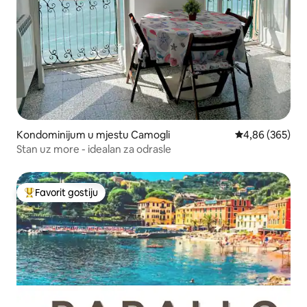
Kondominijum u mjestu Camogli
prosječna ocjen
4,86 (365)
Stan uz more - idealan za odrasle
Favorit gostiju
Glavni favorit gostiju