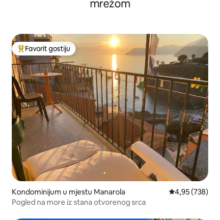
mrežom
Favorit gostiju
Glavni favorit gostiju
Kondominijum u mjestu Manarola
prosječna ocjen
4,95 (738)
Pogled na more iz stana otvorenog srca