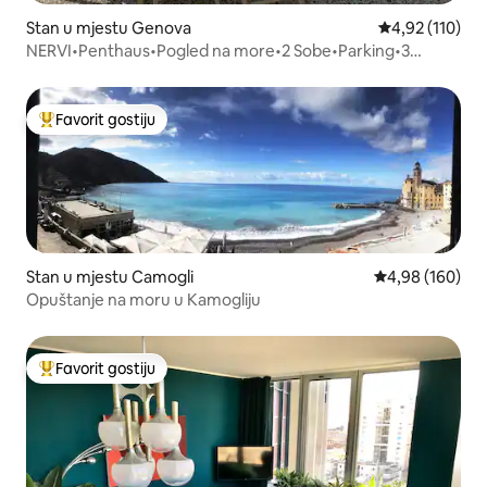
Stan u mjestu Genova
prosječna ocjen
4,92 (110)
NERVI•Penthaus•Pogled na more•2 Sobe•Parking•3
MinOdMora
Favorit gostiju
Glavni favorit gostiju
Stan u mjestu Camogli
prosječna ocjen
4,98 (160)
Opuštanje na moru u Kamogliju
Favorit gostiju
Glavni favorit gostiju