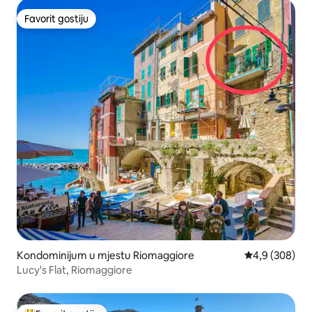
Favorit gostiju
Favorit gostiju
Kondominijum u mjestu Riomaggiore
prosječna ocje
4,9 (308)
Lucy's Flat, Riomaggiore