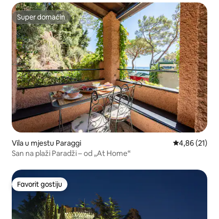
Super domaćin
Super domaćin
Vila u mjestu Paraggi
prosječna ocje
4,86 (21)
San na plaži Paradži – od „At Home“
Favorit gostiju
Favorit gostiju