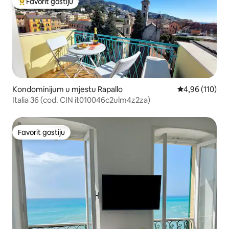
Favorit gostiju
Glavni favorit gostiju
Kondominijum u mjestu Rapallo
prosječna ocjen
4,96 (110)
Italia 36 (cod. CIN it010046c2ulm4z2za)
Favorit gostiju
Favorit gostiju