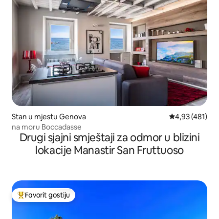
Stan u mjestu Genova
prosječna ocjen
4,93 (481)
na moru Boccadasse
Drugi sjajni smještaji za odmor u blizini
lokacije Manastir San Fruttuoso
Favorit gostiju
Glavni favorit gostiju