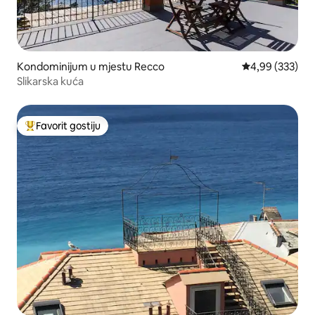
Kondominijum u mjestu Recco
prosječna ocjen
4,99 (333)
Slikarska kuća
Favorit gostiju
Glavni favorit gostiju