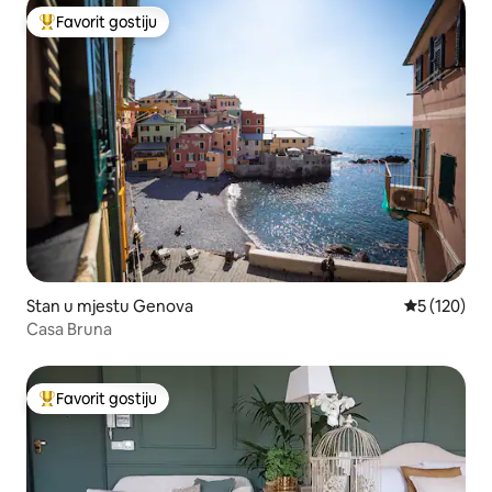
Favorit gostiju
Glavni favorit gostiju
Stan u mjestu Genova
prosječna oc
5 (120)
Casa Bruna
Favorit gostiju
Glavni favorit gostiju