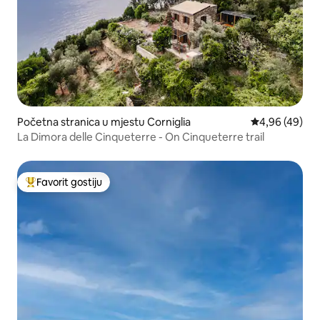
Početna stranica u mjestu Corniglia
prosječna ocje
4,96 (49)
La Dimora delle Cinqueterre - On Cinqueterre trail
Favorit gostiju
Glavni favorit gostiju