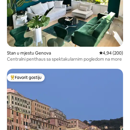
Stan u mjestu Genova
prosječna ocjen
4,94 (200)
Centralni penthaus sa spektakularnim pogledom na more
Favorit gostiju
Glavni favorit gostiju