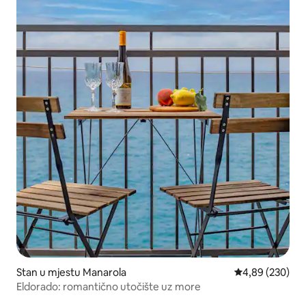
Stan u mjestu Manarola
prosječna ocjen
4,89 (230)
Eldorado: romantično utočište uz more