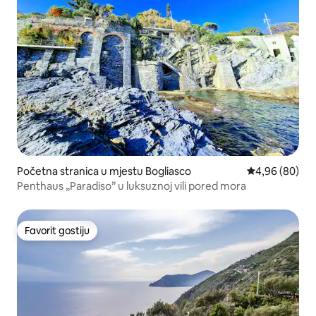
Početna stranica u mjestu Bogliasco
prosječna ocje
4,96 (80)
Penthaus „Paradiso” u luksuznoj vili pored mora
Favorit gostiju
Favorit gostiju