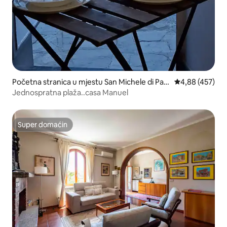
Početna stranica u mjestu San Michele di Pag
prosječna ocjen
4,88 (457)
ana, Rapallo
Jednospratna plaža..casa Manuel
Super domaćin
Super domaćin