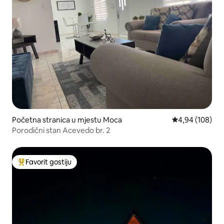
Početna stranica u mjestu Moca
prosječna ocjen
4,94 (108)
Porodični stan Acevedo br. 2
Favorit gostiju
Glavni favorit gostiju