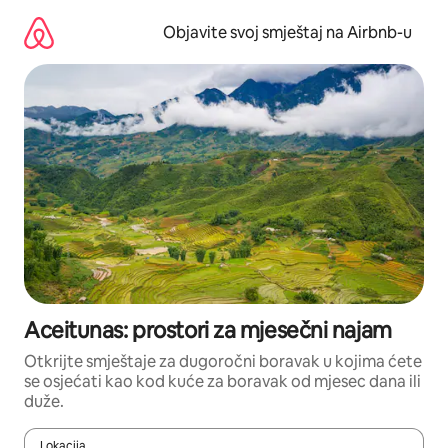
Pređi
na
Objavite svoj smještaj na Airbnb-u
sadržaj
Aceitunas: prostori za mjesečni najam
Otkrijte smještaje za dugoročni boravak u kojima ćete
se osjećati kao kod kuće za boravak od mjesec dana ili
duže.
Lokacija