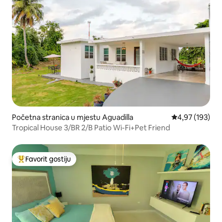
Početna stranica u mjestu Aguadilla
prosječna ocjen
4,97 (193)
Tropical House 3/BR 2/B Patio Wi-Fi+Pet Friend
Favorit gostiju
Glavni favorit gostiju