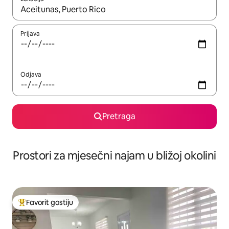
Kad su rezultati dostupni, možete da se krećete kroz njih pomoću 
Prijava
Odjava
Pretraga
Prostori za mjesečni najam u bližoj okolini
Favorit gostiju
Glavni favorit gostiju