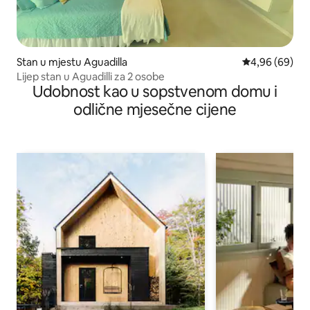
Stan u mjestu Aguadilla
prosječna ocje
4,96 (69)
Lijep stan u Aguadilli za 2 osobe
Udobnost kao u sopstvenom domu i
odlične mjesečne cijene