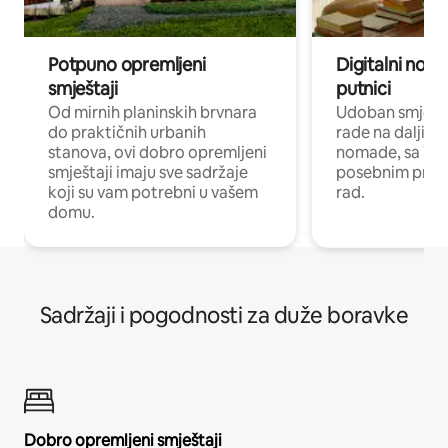
Potpuno opremljeni
Digitalni noma
smještaji
putnici
Od mirnih planinskih brvnara
Udoban smještaj
do praktičnih urbanih
rade na daljinu 
stanova, ovi dobro opremljeni
nomade, sa Wi-
smještaji imaju sve sadržaje
posebnim prost
koji su vam potrebni u vašem
rad.
domu.
Sadržaji i pogodnosti za duže boravke
Dobro opremljeni smještaji