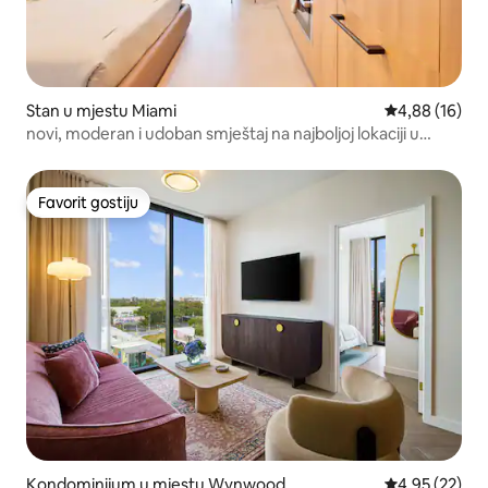
Stan u mjestu Miami
prosječna ocje
4,88 (16)
novi, moderan i udoban smještaj na najboljoj lokaciji u
Majamiju
Favorit gostiju
Favorit gostiju
Kondominijum u mjestu Wynwood
prosječna ocje
4,95 (22)