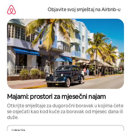
Pređi
na
Objavite svoj smještaj na Airbnb-u
sadržaj
Majami: prostori za mjesečni najam
Otkrijte smještaje za dugoročni boravak u kojima ćete
se osjećati kao kod kuće za boravak od mjesec dana ili
duže.
Lokacija