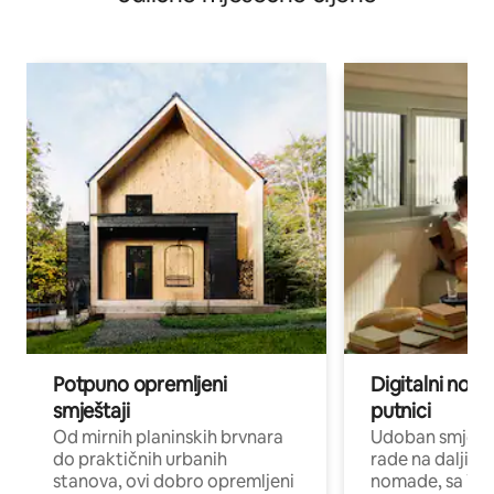
Potpuno opremljeni
Digitalni noma
smještaji
putnici
Od mirnih planinskih brvnara
Udoban smještaj
do praktičnih urbanih
rade na daljinu 
stanova, ovi dobro opremljeni
nomade, sa Wi-