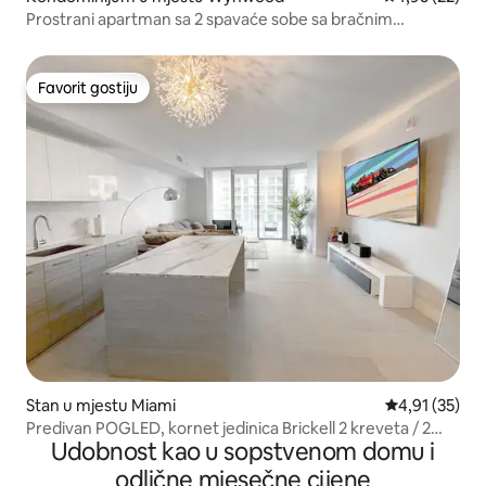
Prostrani apartman sa 2 spavaće sobe sa bračnim
krevetom (širine 150–179 cm) | 2 kupatila | Za 6 osoba
Favorit gostiju
Favorit gostiju
Stan u mjestu Miami
prosječna ocj
4,91 (35)
Predivan POGLED, kornet jedinica Brickell 2 kreveta / 2
Udobnost kao u sopstvenom domu i
kupatila
odlične mjesečne cijene