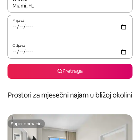
Kad su rezultati dostupni, možete da se krećete kroz njih pomoću 
Prijava
Odjava
Pretraga
Prostori za mjesečni najam u bližoj okolini
Super domaćin
Super domaćin