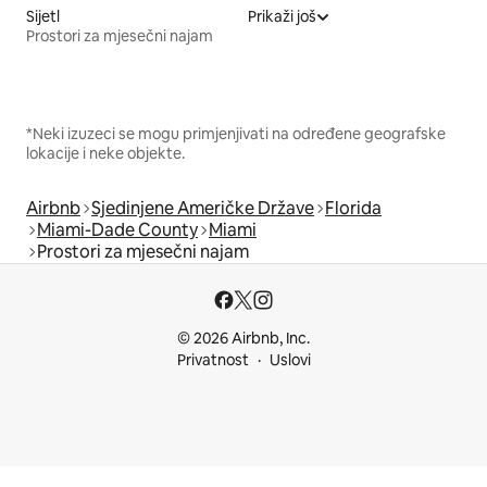
Sijetl
Prikaži još
Prostori za mjesečni najam
*Neki izuzeci se mogu primjenjivati na određene geografske
lokacije i neke objekte.
Airbnb
Sjedinjene Američke Države
Florida
Miami-Dade County
Miami
Prostori za mjesečni najam
© 2026 Airbnb, Inc.
Privatnost
Uslovi