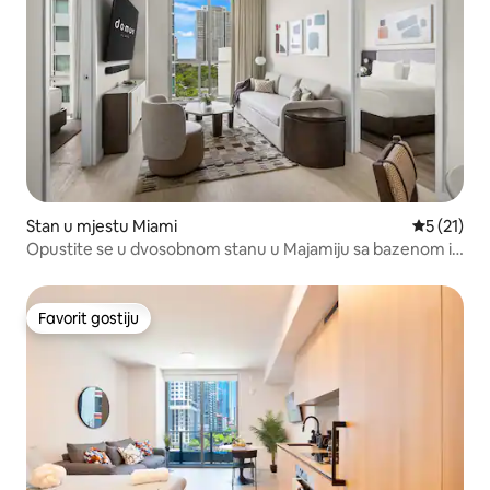
Stan u mjestu Miami
prosječna 
5 (21)
Opustite se u dvosobnom stanu u Majamiju sa bazenom i
pogledom na baštu
Favorit gostiju
Favorit gostiju