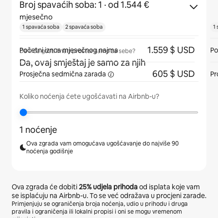
Broj spavaćih soba: 1
· od 1.544 €
mjesečno
1 spavaća soba
2 spavaća soba
1
1.559 $ USD
Početni iznos mjesečnog najma
Po
Da li će gosti imati prostor samo za sebe?
Da, ovaj smještaj je samo za njih
605 $ USD
Prosječna
sedmična zarada
Pr
Koliko noćenja ćete ugošćavati na Airbnb-u?
1 noćenje
Ova zgrada vam omogućava ugošćavanje do najviše 90
noćenja godišnje
Ova zgrada će dobiti
25%
udjela prihoda
od isplata koje vam
se isplaćuju na Airbnb-u. To se već odražava u procjeni zarade.
Primjenjuju se ograničenja broja noćenja, udio u prihodu i druga
pravila i ograničenja ili lokalni propisi i oni se mogu vremenom