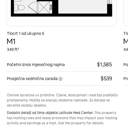
Tlocrt 1 od ukupno 5
Tl
M1
349 ft²
44
$1,585
Početni iznos mjesečnog najma
Po
$539
Prosječna
sedmična zarada
Pr
Osnove spratova su približne. Cijene, dostupnost i sadržaji podliježu
promjenama. Možda se plaćaju dodatne naknade. Za detalje se
obratite osoblju objekta.
Dodatni detalji od tima objekta Latitude Med Center:
This property
has hosting rules and lease provisions that may impact your hosting
activity and earnings as a host. Ask the property for details.