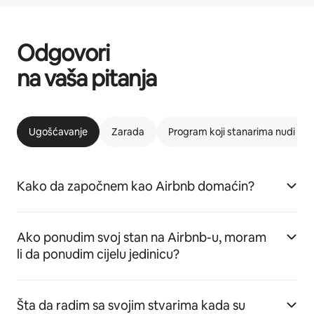
Odgovori
na vaša pitanja
Ugošćavanje
Zarada
Program koji stanarima nudi m
Kako da započnem kao Airbnb domaćin?
Ako ponudim svoj stan na Airbnb-u, moram
li da ponudim cijelu jedinicu?
Šta da radim sa svojim stvarima kada su