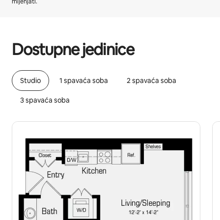
mijenjati.
Vaša potencijalna zarada iznosi €648 mjesečno
Dostupne jedinice
Studio
1 spavaća soba
2 spavaća soba
3 spavaća soba