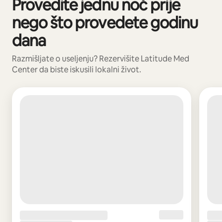
Provedite jednu noć prije
Prikazano 0 od 0 stavki
nego što provedete godinu
dana
Razmišljate o useljenju? Rezervišite Latitude Med
Center da biste iskusili lokalni život.