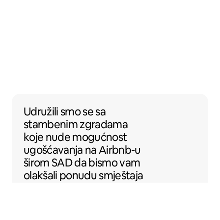
Udružili smo se sa stambenim zgradama k
Udružili smo se
sa
stambenim zgradama
koje nude mogućnost
ugošćavanja na Airbnb-u
širom SAD da bismo vam
olakšali ponudu smještaja
na Airbnb-u.
Sentral Apartments
Denver, Kolorado