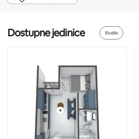
Vaša potencijalna zarada iznosi €623 mjesečno
Dostupne jedinice
Studio