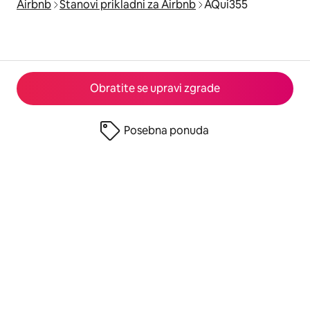
Airbnb
Stanovi prikladni za Airbnb
AQui355
Obratite se upravi zgrade
Posebna ponuda
© 2026 Airbnb, Inc.
Privatnost
·
Uslovi