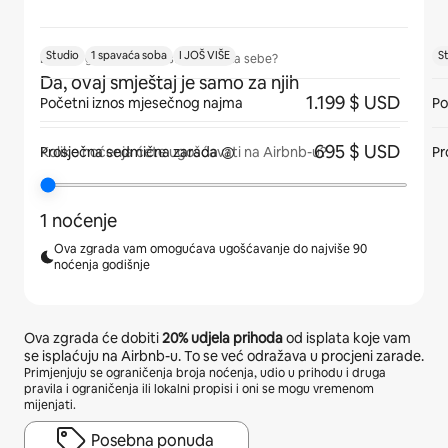
Studio
1 spavaća soba
I JOŠ VIŠE
S
Da li će gosti imati prostor samo za sebe?
Da, ovaj smještaj je samo za njih
1.199 $ USD
Početni iznos mjesečnog najma
Po
695 $ USD
Prosječna
sedmična zarada
Pr
Koliko noćenja ćete ugošćavati na Airbnb-u?
1 noćenje
Ova zgrada vam omogućava ugošćavanje do najviše 90
noćenja godišnje
Ova zgrada će dobiti
20%
udjela prihoda
od isplata koje vam
se isplaćuju na Airbnb-u. To se već odražava u procjeni zarade.
Primjenjuju se ograničenja broja noćenja, udio u prihodu i druga
pravila i ograničenja ili lokalni propisi i oni se mogu vremenom
mijenjati.
Posebna ponuda