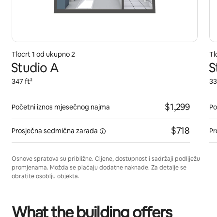
Tlocrt 1 od ukupno 2
Tl
Studio A
S
347 ft²
33
$1,299
Početni iznos mjesečnog najma
Po
$718
Prosječna
sedmična zarada
Pr
Osnove spratova su približne. Cijene, dostupnost i sadržaji podliježu
promjenama. Možda se plaćaju dodatne naknade. Za detalje se
obratite osoblju objekta.
What the building offers