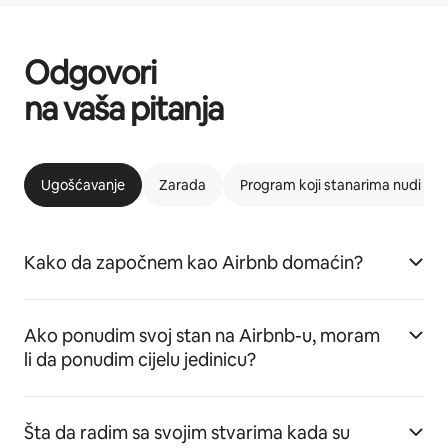
Odgovori
na vaša pitanja
Ugošćavanje
Zarada
Program koji stanarima nudi m
Kako da započnem kao Airbnb domaćin?
Ako ponudim svoj stan na Airbnb-u, moram
li da ponudim cijelu jedinicu?
Šta da radim sa svojim stvarima kada su