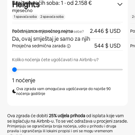
Heights
Broj spavaćih soba: 1
· od 2.158 €
mjesečno
1 spavaća soba
2 spavaća soba
2
2.446 $ USD
Početni iznos mjesečnog najma
Po
Da li će gosti imati prostor samo za sebe?
Da, ovaj smještaj je samo za njih
544 $ USD
Prosječna
sedmična zarada
Pr
Koliko noćenja ćete ugošćavati na Airbnb-u?
1 noćenje
Ova zgrada vam omogućava ugošćavanje do najviše 90
noćenja godišnje
Ova zgrada će dobiti
25%
udjela prihoda
od isplata koje vam
se isplaćuju na Airbnb-u. To se već odražava u procjeni zarade.
Primjenjuju se ograničenja broja noćenja, udio u prihodu i druga
pravila i ograničenja ili lokalni propisi i oni se mogu vremenom