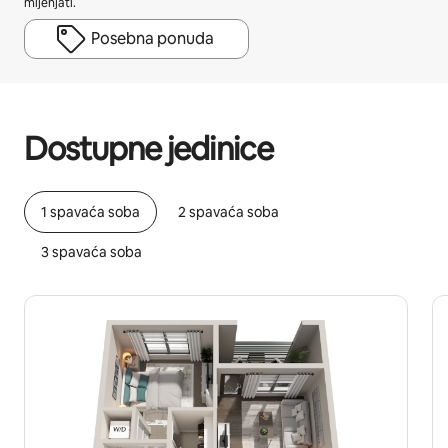
mijenjati.
Posebna ponuda
Vaša potencijalna zarada iznosi €715 mjesečno
Dostupne jedinice
1 spavaća soba
2 spavaća soba
3 spavaća soba