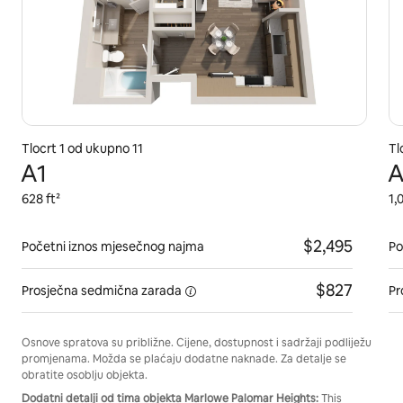
Tlocrt 1 od ukupno 11
Tl
A1
A
628 ft²
1,
$2,495
Početni iznos mjesečnog najma
Po
$827
Prosječna
sedmična zarada
Pr
Osnove spratova su približne. Cijene, dostupnost i sadržaji podliježu
promjenama. Možda se plaćaju dodatne naknade. Za detalje se
obratite osoblju objekta.
Dodatni detalji od tima objekta Marlowe Palomar Heights:
This