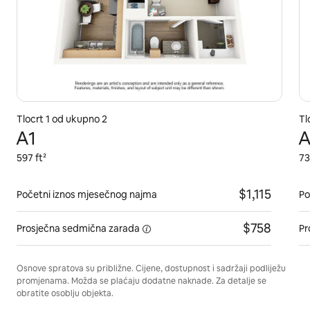
Tlocrt 1 od ukupno 2
Tl
A1
A
597 ft²
73
$1,115
Početni iznos mjesečnog najma
Po
$758
Prosječna
sedmična zarada
Pr
Osnove spratova su približne. Cijene, dostupnost i sadržaji podliježu
promjenama. Možda se plaćaju dodatne naknade. Za detalje se
obratite osoblju objekta.