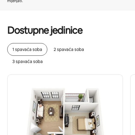
mijenjati.
Vaša potencijalna zarada iznosi €656 mjesečno
Dostupne jedinice
1 spavaća soba
2 spavaća soba
3 spavaća soba