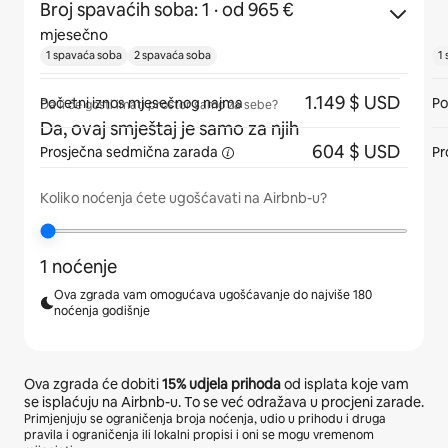
Broj spavaćih soba: 1
· od 965 €
mjesečno
1 spavaća soba
2 spavaća soba
1
1.149 $ USD
Početni iznos mjesečnog najma
Po
Da li će gosti imati prostor samo za sebe?
Da, ovaj smještaj je samo za njih
604 $ USD
Prosječna
sedmična zarada
Pr
Koliko noćenja ćete ugošćavati na Airbnb-u?
1 noćenje
Ova zgrada vam omogućava ugošćavanje do najviše 180
noćenja godišnje
Ova zgrada će dobiti
15%
udjela prihoda
od isplata koje vam
se isplaćuju na Airbnb-u. To se već odražava u procjeni zarade.
Primjenjuju se ograničenja broja noćenja, udio u prihodu i druga
pravila i ograničenja ili lokalni propisi i oni se mogu vremenom