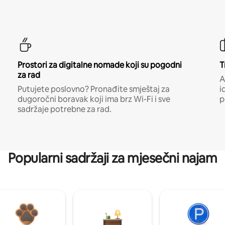
Prostori za digitalne nomade koji su pogodni
T
za rad
A
Putujete poslovno? Pronađite smještaj za
i
dugoročni boravak koji ima brz Wi-Fi i sve
p
sadržaje potrebne za rad.
Popularni sadržaji za mjesečni najam