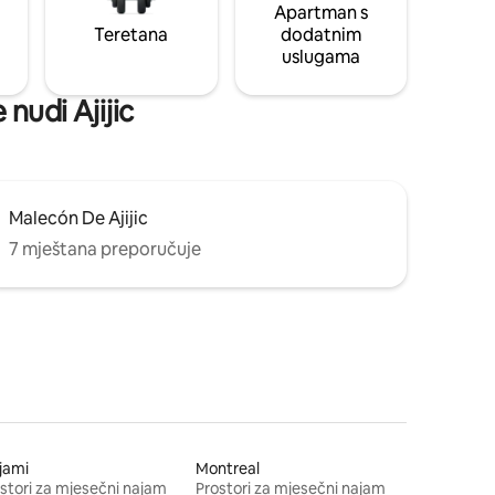
Apartman s
Teretana
dodatnim
uslugama
 nudi Ajijic
Malecón De Ajijic
7 mještana preporučuje
jami
Montreal
stori za mjesečni najam
Prostori za mjesečni najam