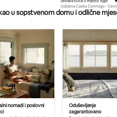
Seoska kuća u mjestu Ajijic
p
Udobna Casita Conmigo - Centralno selo
ao u sopstvenom domu i odlične mjes
Ajijic
alni nomadi i poslovni
Oduševljenje
ci
zagarantovano