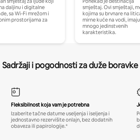
n smještaj za ljude koji
Ponekad je destinacija
na daljinu i digitalne
smještaj. Ovi smještaji, 
e, sa Wi-Fi mrežom i
kojima su brvnare na liti
nim prostorijama za
mirne kuće na vodi, imaju
mnogo jedinstvenih
karakteristika.
Sadržaji i pogodnosti za duže boravke
Fleksibilnost koja vam je potrebna
J
Izaberite tačne datume useljenja i iseljenja i
P
jednostavno rezervišite onlajn, bez dodatnih
b
obaveza ili papirologije.*
d