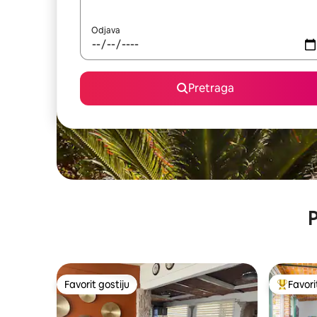
Odjava
Pretraga
P
Favorit gostiju
Favori
Favorit gostiju
Glavni fa