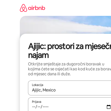
Pređi
na
sadržaj
Ajijic: prostori za mjeseč
najam
Otkrijte smještaje za dugoročni boravak u
kojima ćete se osjećati kao kod kuće za bora
od mjesec dana ili duže.
Lokacija
Kad su rezultati dostupni, možete da se krećete kr
Prijava