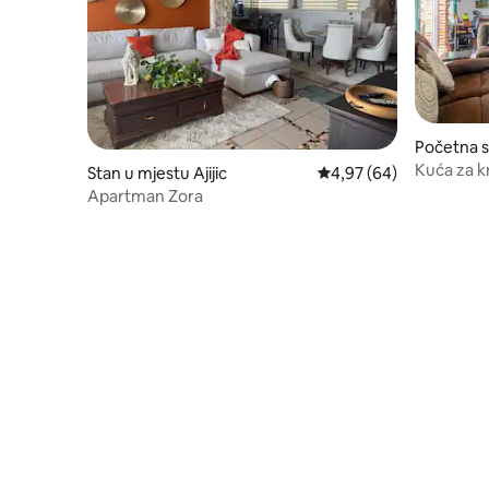
Početna s
jic
Kuća za k
Stan u mjestu Ajijic
prosječna ocjena 4,97 o
4,97 (64)
iznajmljiv
Apartman Zora