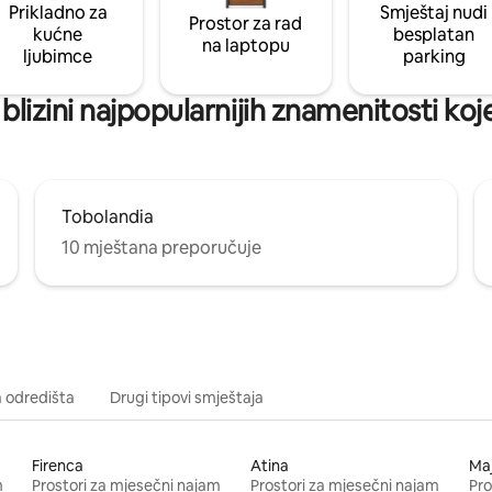
Prikladno za
Smještaj nudi
Prostor za rad
kućne
besplatan
na laptopu
ljubimce
parking
blizini najpopularnijih znamenitosti koje
Tobolandia
10 mještana preporučuje
a odredišta
Drugi tipovi smještaja
Firenca
Atina
Ma
m
Prostori za mjesečni najam
Prostori za mjesečni najam
Pro