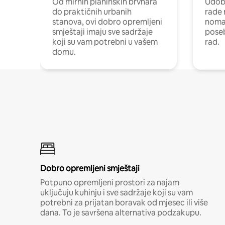
Od mirnih planinskih brvnara
Udoba
do praktičnih urbanih
rade 
stanova, ovi dobro opremljeni
nomad
smještaji imaju sve sadržaje
poseb
koji su vam potrebni u vašem
rad.
domu.
Dobro opremljeni smještaji
Potpuno opremljeni prostori za najam
uključuju kuhinju i sve sadržaje koji su vam
potrebni za prijatan boravak od mjesec ili više
dana. To je savršena alternativa podzakupu.