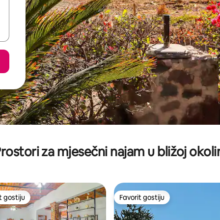
rostori za mjesečni najam u bližoj okoli
t gostiju
Favorit gostiju
vorit gostiju
Favorit gostiju