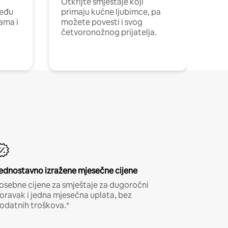
Otkrijte smještaje koji
među
primaju kućne ljubimce, pa
cama i
možete povesti i svog
četvoronožnog prijatelja.
ednostavno izražene mjesečne cijene
osebne cijene za smještaje za dugoročni
oravak i jedna mjesečna uplata, bez
odatnih troškova.*