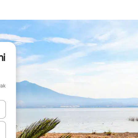
ni
vak
oz njih pomoću strelica nagore i nadolje, kao i da ih istražujte dodirom