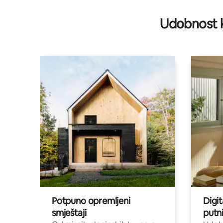
Udobnost k
Potpuno opremljeni
Digit
smještaji
putni