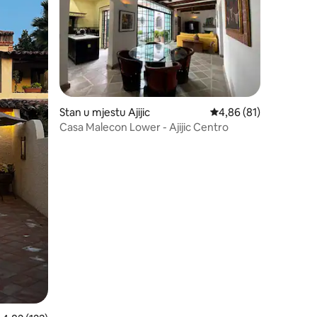
Stan u mjestu Ajijic
prosječna ocjena 4,86 
4,86 (81)
Casa Malecon Lower - Ajijic Centro