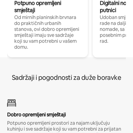
Potpuno opremljeni
Digitalni noma
smještaji
putnici
Od mirnih planinskih brvnara
Udoban smještaj
do praktičnih urbanih
rade na daljinu 
stanova, ovi dobro opremljeni
nomade, sa Wi-
smještaji imaju sve sadržaje
posebnim prost
koji su vam potrebni u vašem
rad.
domu.
Sadržaji i pogodnosti za duže boravke
Dobro opremljeni smještaji
Potpuno opremljeni prostori za najam uključuju
kuhinju i sve sadržaje koji su vam potrebni za prijatan