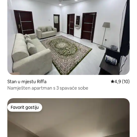
Stan u mjestu Riffa
prosječna oc
4,9 (10)
Namješten apartman s 3 spavaće sobe
Favorit gostiju
Favorit gostiju