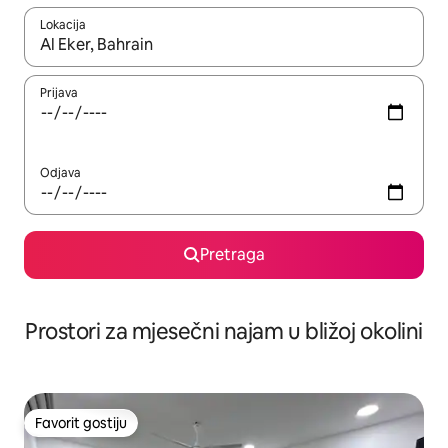
Lokacija
Kad su rezultati dostupni, možete da se krećete kroz njih pomoću 
Prijava
Odjava
Pretraga
Prostori za mjesečni najam u bližoj okolini
Favorit gostiju
Favorit gostiju