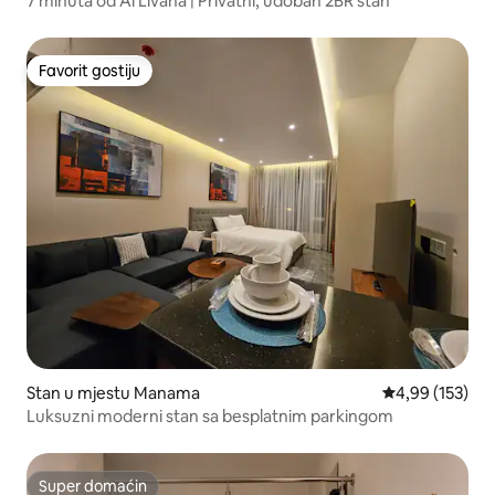
7 minuta od Al Livana | Privatni, udoban 2BR stan
Favorit gostiju
Favorit gostiju
Stan u mjestu Manama
prosječna ocjen
4,99 (153)
Luksuzni moderni stan sa besplatnim parkingom
Super domaćin