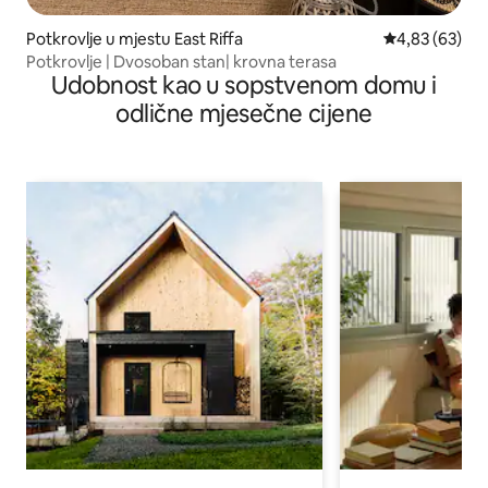
Potkrovlje u mjestu East Riffa
prosječna ocje
4,83 (63)
Potkrovlje | Dvosoban stan| krovna terasa
Udobnost kao u sopstvenom domu i
odlične mjesečne cijene