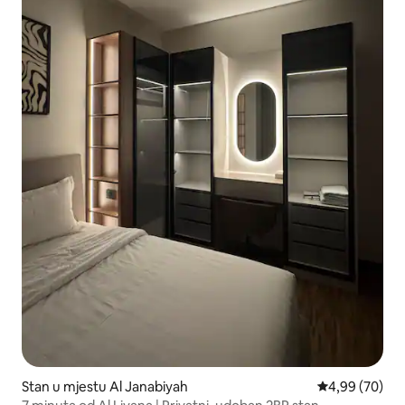
Stan u mjestu Al Janabiyah
prosječna ocje
4,99 (70)