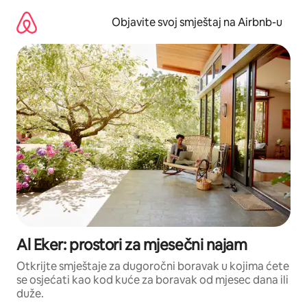
Pređi
na
Objavite svoj smještaj na Airbnb-u
sadržaj
Al Eker: prostori za mjesečni najam
Otkrijte smještaje za dugoročni boravak u kojima ćete
se osjećati kao kod kuće za boravak od mjesec dana ili
duže.