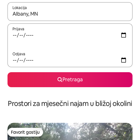
Lokacija
Kad su rezultati dostupni, možete da se krećete kroz njih pomoću 
Prijava
Odjava
Pretraga
Prostori za mjesečni najam u bližoj okolini
Favorit gostiju
Favorit gostiju