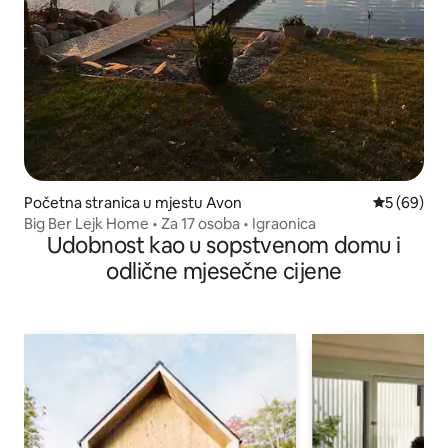
Početna stranica u mjestu Avon
prosječna o
5 (69)
Big Ber Lejk Home • Za 17 osoba • Igraonica
Udobnost kao u sopstvenom domu i
odlične mjesečne cijene