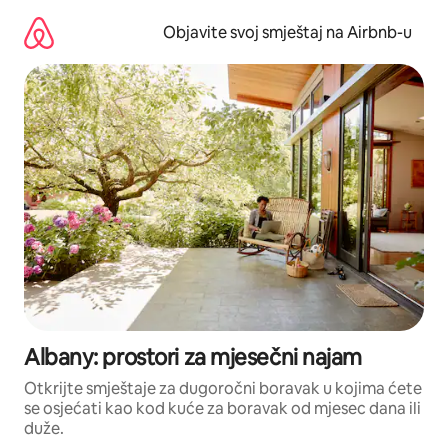
Pređi
na
Objavite svoj smještaj na Airbnb-u
sadržaj
Albany: prostori za mjesečni najam
Otkrijte smještaje za dugoročni boravak u kojima ćete
se osjećati kao kod kuće za boravak od mjesec dana ili
duže.