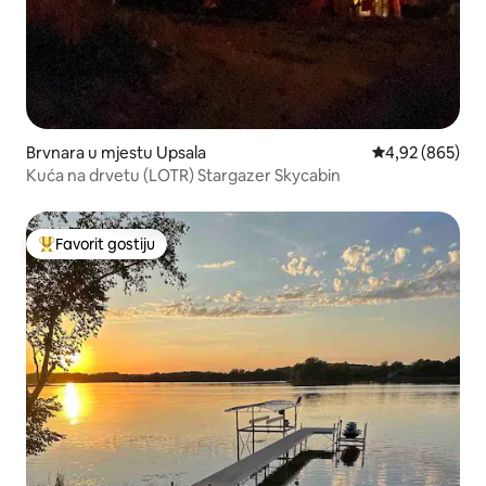
Brvnara u mjestu Upsala
prosječna ocjen
4,92 (865)
Kuća na drvetu (LOTR) Stargazer Skycabin
Favorit gostiju
Glavni favorit gostiju