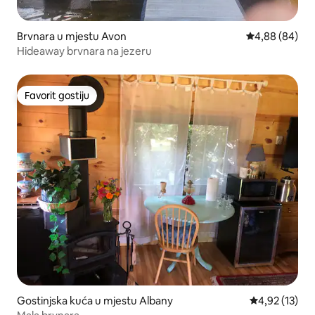
Brvnara u mjestu Avon
prosječna ocje
4,88 (84)
Hideaway brvnara na jezeru
Favorit gostiju
Favorit gostiju
Gostinjska kuća u mjestu Albany
prosječna ocj
4,92 (13)