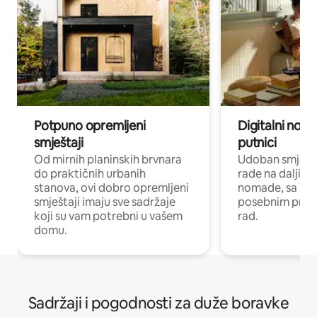
Potpuno opremljeni
Digitalni noma
smještaji
putnici
Od mirnih planinskih brvnara
Udoban smještaj
do praktičnih urbanih
rade na daljinu 
stanova, ovi dobro opremljeni
nomade, sa Wi-
smještaji imaju sve sadržaje
posebnim prost
koji su vam potrebni u vašem
rad.
domu.
Sadržaji i pogodnosti za duže boravke