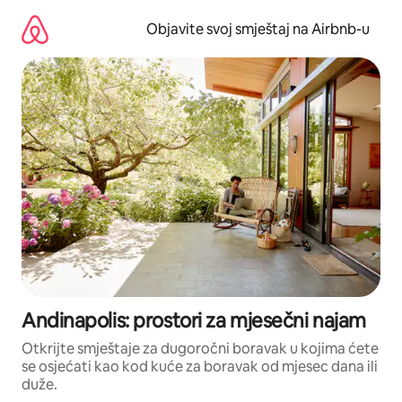
Pređi
na
Objavite svoj smještaj na Airbnb-u
sadržaj
Andinapolis: prostori za mjesečni najam
Otkrijte smještaje za dugoročni boravak u kojima ćete
se osjećati kao kod kuće za boravak od mjesec dana ili
duže.