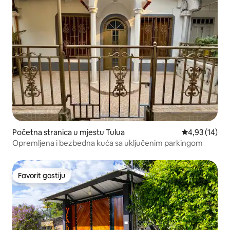
Početna stranica u mjestu Tulua
prosječna ocje
4,93 (14)
Opremljena i bezbedna kuća sa uključenim parkingom
Favorit gostiju
Favorit gostiju