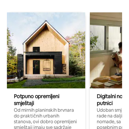
Potpuno opremljeni
Digitalni noma
smještaji
putnici
Od mirnih planinskih brvnara
Udoban smještaj
do praktičnih urbanih
rade na daljinu 
stanova, ovi dobro opremljeni
nomade, sa Wi-
smještaji imaju sve sadržaje
posebnim prost