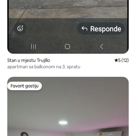
Stan u mjestu Trujillo
prosječna 
5 (12)
apartman sa balkonom na 3. spratu
Favorit gostiju
Favorit gostiju