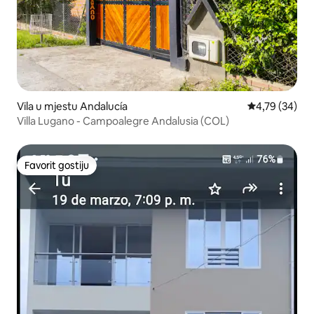
Vila u mjestu Andalucía
prosječna ocje
4,79 (34)
Villa Lugano - Campoalegre Andalusia (COL)
Favorit gostiju
Favorit gostiju