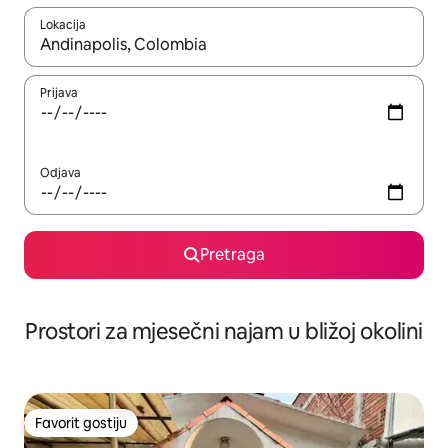
Lokacija
Kad su rezultati dostupni, možete da se krećete kroz njih pomoću 
Prijava
Odjava
Pretraga
Prostori za mjesečni najam u bližoj okolini
Favorit gostiju
Favorit gostiju