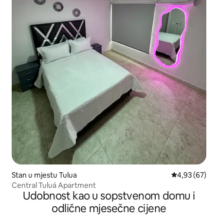
Stan u mjestu Tulua
prosječna ocje
4,93 (67)
Central Tuluá Apartment
Udobnost kao u sopstvenom domu i
odlične mjesečne cijene