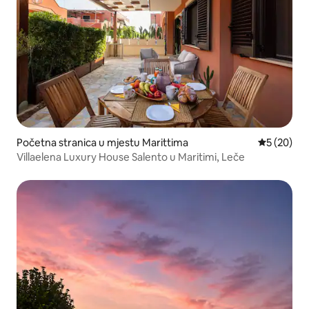
Početna stranica u mjestu Marittima
prosječna o
5 (20)
Villaelena Luxury House Salento u Maritimi, Leče