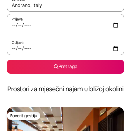
Kad su rezultati dostupni, možete da se krećete kroz njih pomoću 
Prijava
Odjava
Pretraga
Prostori za mjesečni najam u bližoj okolini
Favorit gostiju
Favorit gostiju