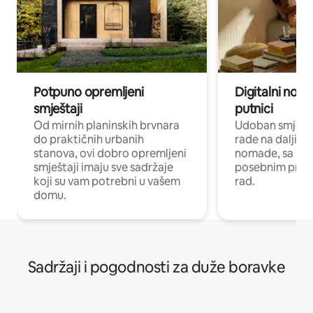
Potpuno opremljeni
Digitalni noma
smještaji
putnici
Od mirnih planinskih brvnara
Udoban smještaj
do praktičnih urbanih
rade na daljinu 
stanova, ovi dobro opremljeni
nomade, sa Wi-
smještaji imaju sve sadržaje
posebnim prost
koji su vam potrebni u vašem
rad.
domu.
Sadržaji i pogodnosti za duže boravke