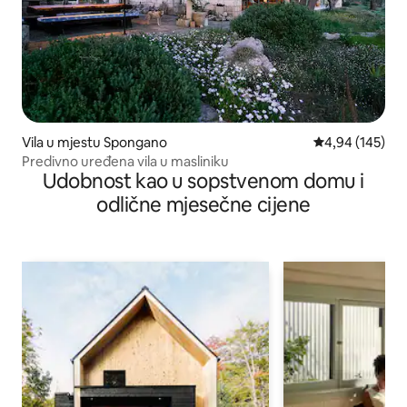
Vila u mjestu Spongano
prosječna ocjen
4,94 (145)
Predivno uređena vila u masliniku
Udobnost kao u sopstvenom domu i
odlične mjesečne cijene