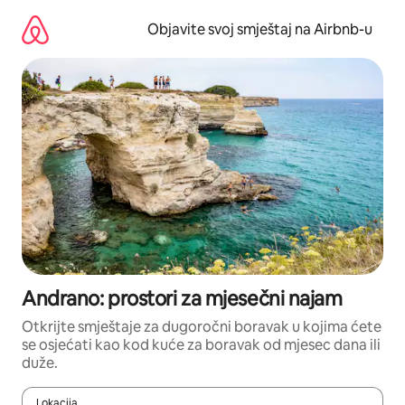
Pređi
na
Objavite svoj smještaj na Airbnb-u
sadržaj
Andrano: prostori za mjesečni najam
Otkrijte smještaje za dugoročni boravak u kojima ćete
se osjećati kao kod kuće za boravak od mjesec dana ili
duže.
Lokacija