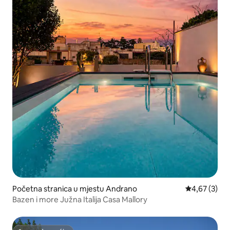
Početna stranica u mjestu Andrano
prosječna ocj
4,67 (3)
Bazen i more Južna Italija Casa Mallory