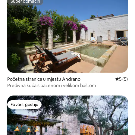
Super domaćin
Super domaćin
Početna stranica u mjestu Andrano
prosječna
5 (5)
Predivna kuća s bazenom i velikom baštom
Favorit gostiju
Favorit gostiju