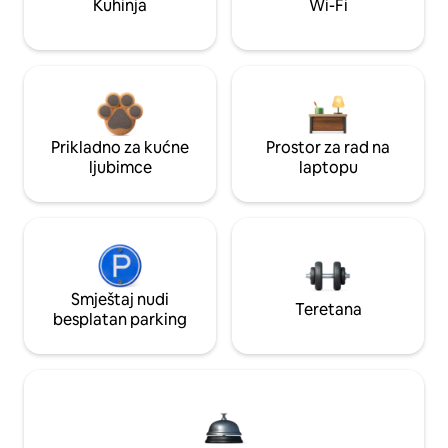
Kuhinja
Wi-Fi
Prikladno za kućne
Prostor za rad na
ljubimce
laptopu
Smještaj nudi
Teretana
besplatan parking