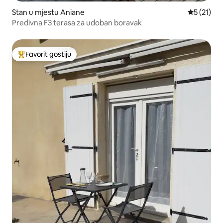
Stan u mjestu Aniane
prosječna 
5 (21)
Predivna F3 terasa za udoban boravak
Favorit gostiju
Glavni favorit gostiju