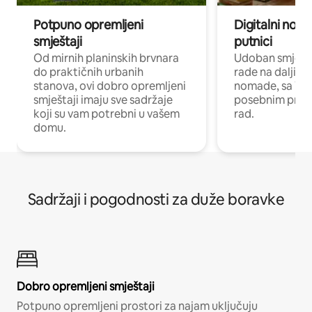
Potpuno opremljeni
Digitalni noma
smještaji
putnici
Od mirnih planinskih brvnara
Udoban smještaj
do praktičnih urbanih
rade na daljinu 
stanova, ovi dobro opremljeni
nomade, sa Wi-
smještaji imaju sve sadržaje
posebnim prost
koji su vam potrebni u vašem
rad.
domu.
Sadržaji i pogodnosti za duže boravke
Dobro opremljeni smještaji
Potpuno opremljeni prostori za najam uključuju