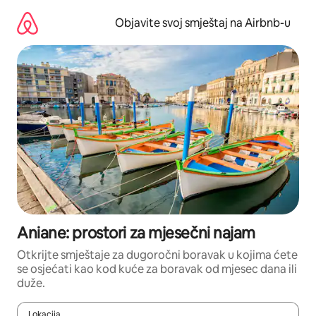
Pređi
na
Objavite svoj smještaj na Airbnb-u
sadržaj
Aniane: prostori za mjesečni najam
Otkrijte smještaje za dugoročni boravak u kojima ćete
se osjećati kao kod kuće za boravak od mjesec dana ili
duže.
Lokacija