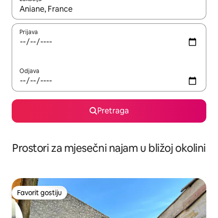
Kad su rezultati dostupni, možete da se krećete kroz njih pomoću 
Prijava
Odjava
Pretraga
Prostori za mjesečni najam u bližoj okolini
Favorit gostiju
Favorit gostiju