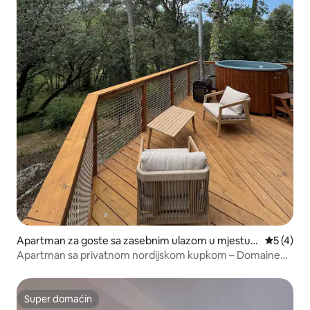
Apartman za goste sa zasebnim ulazom u mjestu
prosječna
5 (4)
Aniane
Apartman sa privatnom nordijskom kupkom – Domaine
d'Olga
Super domaćin
Super domaćin