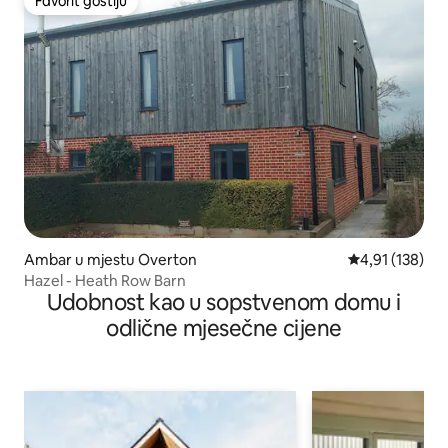
Favorit gostiju
Favorit gostiju
Ambar u mjestu Overton
prosječna ocjen
4,91 (138)
Hazel - Heath Row Barn
Udobnost kao u sopstvenom domu i
odlične mjesečne cijene