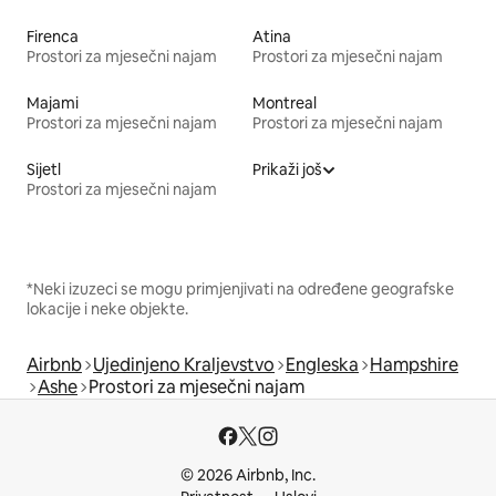
Firenca
Atina
Prostori za mjesečni najam
Prostori za mjesečni najam
Majami
Montreal
Prostori za mjesečni najam
Prostori za mjesečni najam
Sijetl
Prikaži još
Prostori za mjesečni najam
*Neki izuzeci se mogu primjenjivati na određene geografske
lokacije i neke objekte.
Airbnb
Ujedinjeno Kraljevstvo
Engleska
Hampshire
Ashe
Prostori za mjesečni najam
© 2026 Airbnb, Inc.