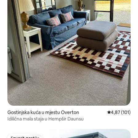
Gostinjska kuća u mjestu Overton
prosječna ocjen
4,87 (101)
Idilična mala staja u Hempšir Daunsu