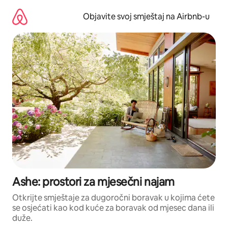
Pređi
na
Objavite svoj smještaj na Airbnb-u
sadržaj
Ashe: prostori za mjesečni najam
Otkrijte smještaje za dugoročni boravak u kojima ćete
se osjećati kao kod kuće za boravak od mjesec dana ili
duže.