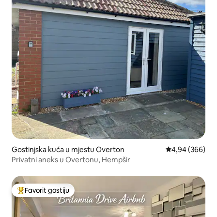
Gostinjska kuća u mjestu Overton
prosječna ocjen
4,94 (366)
Privatni aneks u Overtonu, Hempšir
Favorit gostiju
Glavni favorit gostiju