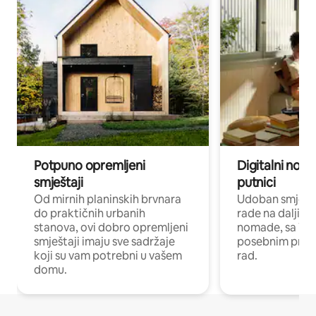
Potpuno opremljeni
Digitalni noma
smještaji
putnici
Od mirnih planinskih brvnara
Udoban smještaj
do praktičnih urbanih
rade na daljinu 
stanova, ovi dobro opremljeni
nomade, sa Wi-
smještaji imaju sve sadržaje
posebnim prost
koji su vam potrebni u vašem
rad.
domu.