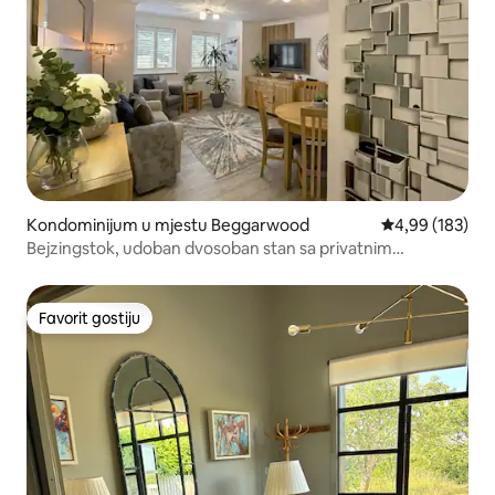
Kondominijum u mjestu Beggarwood
prosječna ocjen
4,99 (183)
Bejzingstok, udoban dvosoban stan sa privatnim
parkingom
Favorit gostiju
Favorit gostiju