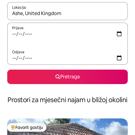
Lokacija
Kad su rezultati dostupni, možete da se krećete kroz njih pomoću 
Prijava
Odjava
Pretraga
Prostori za mjesečni najam u bližoj okolini
Favorit gostiju
Glavni favorit gostiju