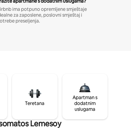
ražite apartmane s dodatnim uslugama?
irbnb ima potpuno opremljene smještaje
dealne za zaposlene, poslovni smještaj i
otrebe preseljenja.
Apartman s
Teretana
dodatnim
uslugama
i Asomatos Lemesoy