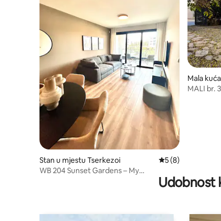
Mala kuća
MALI br. 3
Stan u mjestu Tserkezoi
prosječna ocjena 5
5 (8)
WB 204 Sunset Gardens – My
Udobnost k
Neighbours