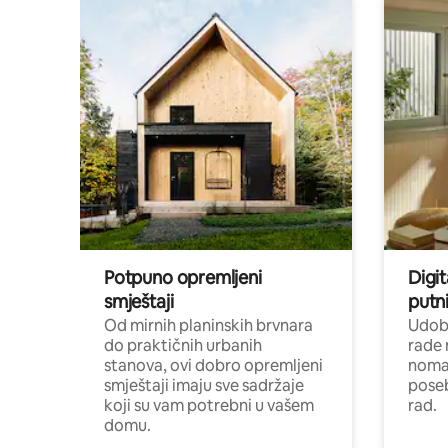
Potpuno opremljeni
Digit
smještaji
putni
Od mirnih planinskih brvnara
Udoba
do praktičnih urbanih
rade 
stanova, ovi dobro opremljeni
nomad
smještaji imaju sve sadržaje
poseb
koji su vam potrebni u vašem
rad.
domu.