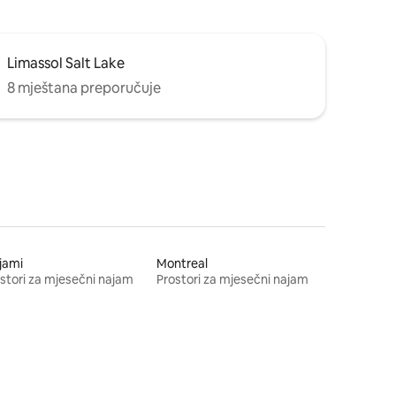
Limassol Salt Lake
8 mještana preporučuje
jami
Montreal
stori za mjesečni najam
Prostori za mjesečni najam