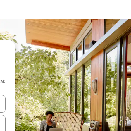
vak
oz njih pomoću strelica nagore i nadolje, kao i da ih istražujte dodirom