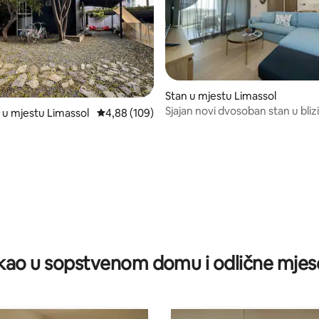
Stan u mjestu Limassol
Sjajan novi dvosoban stan u blizi
 u mjestu Limassol
prosječna ocjena 4,88 od 5, recenzija: 109
4,88 (109)
plaže i tržnog centra
 od 5, recenzija: 8
ao u sopstvenom domu i odlične mjes