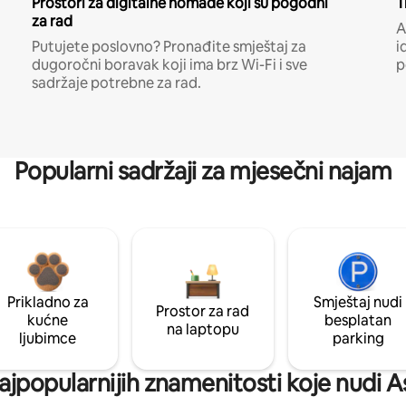
Prostori za digitalne nomade koji su pogodni
T
za rad
A
Putujete poslovno? Pronađite smještaj za
i
dugoročni boravak koji ima brz Wi-Fi i sve
p
sadržaje potrebne za rad.
Popularni sadržaji za mjesečni najam
Prikladno za
Smještaj nudi
Prostor za rad
kućne
besplatan
na laptopu
ljubimce
parking
i najpopularnijih znamenitosti koje nud