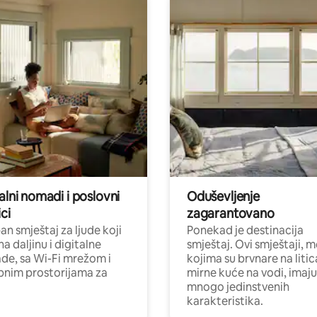
alni nomadi i poslovni
Oduševljenje
ci
zagarantovano
n smještaj za ljude koji
Ponekad je destinacija
na daljinu i digitalne
smještaj. Ovi smještaji, 
e, sa Wi-Fi mrežom i
kojima su brvnare na liti
nim prostorijama za
mirne kuće na vodi, imaju
mnogo jedinstvenih
karakteristika.