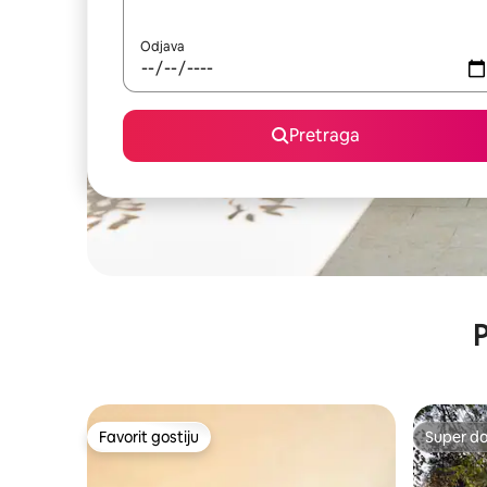
Odjava
Pretraga
P
Favorit gostiju
Super d
Favorit gostiju
Super d