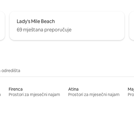
Lady's Mile Beach
69 mještana preporučuje
a odredišta
Firenca
Atina
Ma
m
Prostori za mjesečni najam
Prostori za mjesečni najam
Pro