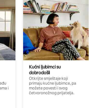
Kućni ljubimci su
dobrodošli
Otkrijte smještaje koji
među
primaju kućne ljubimce, pa
cama i
možete povesti i svog
četvoronožnog prijatelja.