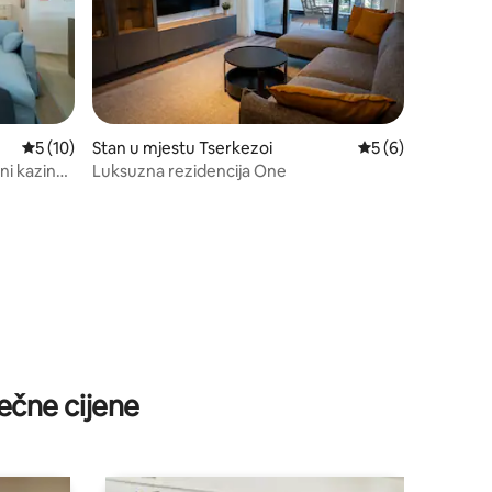
prosječna ocjena 5 od 5, recenzija: 10
5 (10)
Stan u mjestu Tserkezoi
prosječna ocjena 5
5 (6)
ni kazina,
Luksuzna rezidencija One
ečne cijene