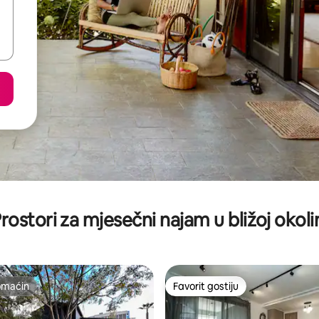
rostori za mjesečni najam u bližoj okoli
omaćin
Favorit gostiju
omaćin
Favorit gostiju