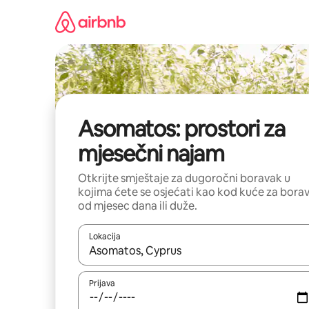
Pređi
na
sadržaj
Asomatos: prostori za
mjesečni najam
Otkrijte smještaje za dugoročni boravak u
kojima ćete se osjećati kao kod kuće za bora
od mjesec dana ili duže.
Lokacija
Kad su rezultati dostupni, možete da se krećete kr
Prijava