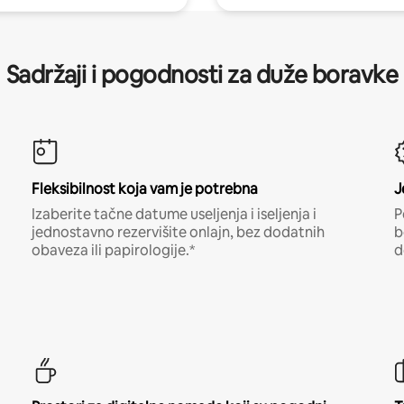
Sadržaji i pogodnosti za duže boravke
Fleksibilnost koja vam je potrebna
J
Izaberite tačne datume useljenja i iseljenja i
P
jednostavno rezervišite onlajn, bez dodatnih
b
obaveza ili papirologije.*
d