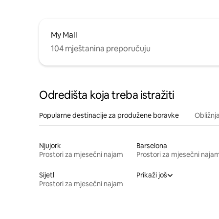
My Mall
104 mještanina preporučuju
Odredišta koja treba istražiti
Popularne destinacije za produžene boravke
Obližnj
Njujork
Barselona
Prostori za mjesečni najam
Prostori za mjesečni naja
Sijetl
Prikaži još
Prostori za mjesečni najam