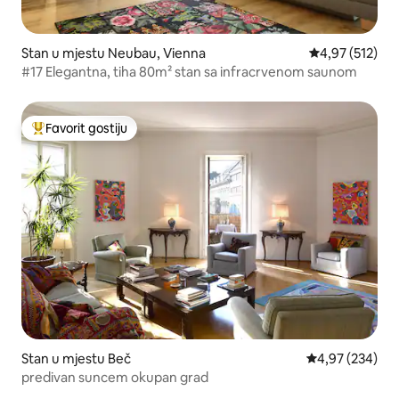
Stan u mjestu Neubau, Vienna
prosječna ocjen
4,97 (512)
#17 Elegantna, tiha 80m² stan sa infracrvenom saunom
Favorit gostiju
Glavni favorit gostiju
Stan u mjestu Beč
prosječna ocjen
4,97 (234)
predivan suncem okupan grad