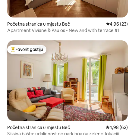
Početna stranica u mjestu Beč
prosječna ocje
4,96 (23)
Apartment Viviane & Paulos - New and with terrace #1
Favorit gostiju
Glavni favorit gostiju
Početna stranica u mjestu Beč
prosječna ocje
4,98 (62)
Sissina bašta: udaljenost od parkinga na zelenoj lokaciji