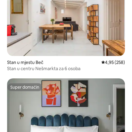
Stan u mjestu Beč
prosječna ocjen
4,95 (258)
Stan u centru Nešmarkta za 6 osoba
Super domaćin
Super domaćin