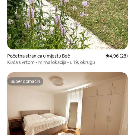
Početna stranica u mjestu Beč
prosječna ocje
4,96 (28)
Kuća s vrtom - mirna lokacija - u 19. okrugu
Super domaćin
Super domaćin