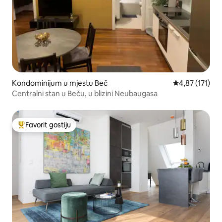
Kondominijum u mjestu Beč
prosječna ocje
4,87 (171)
Centralni stan u Beču, u blizini Neubaugasa
Favorit gostiju
Glavni favorit gostiju