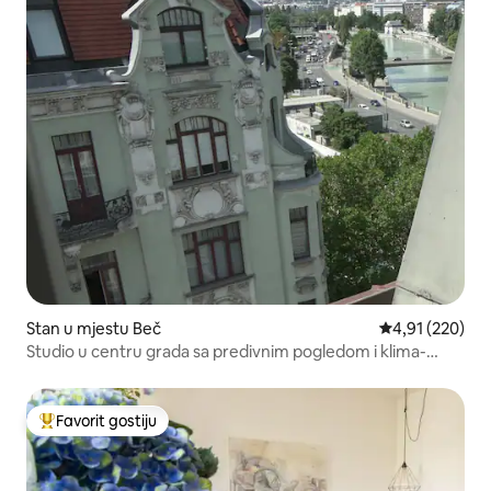
Stan u mjestu Beč
prosječna ocjen
4,91 (220)
Studio u centru grada sa predivnim pogledom i klima-
uređajem
Favorit gostiju
Glavni favorit gostiju