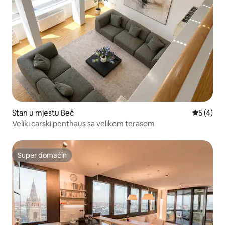
Stan u mjestu Beč
prosječna
5 (4)
Veliki carski penthaus sa velikom terasom
Super domaćin
Super domaćin