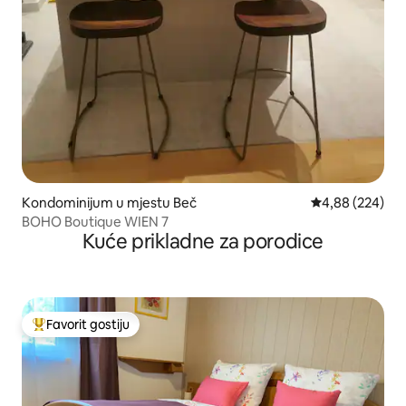
Kondominijum u mjestu Beč
prosječna ocjen
4,88 (224)
BOHO Boutique WIEN 7
Kuće prikladne za porodice
Favorit gostiju
Glavni favorit gostiju