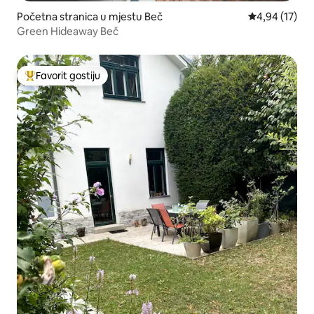
Početna stranica u mjestu Beč
prosječna ocje
4,94 (17)
Green Hideaway Beč
Favorit gostiju
Glavni favorit gostiju