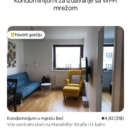
Kondominijumi za izdavanje sa Wi-Fi
mrežom
Favorit gostiju
Glavni favorit gostiju
Kondominijum u mjestu Beč
prosječna ocjen
4,92 (318)
Vrlo centralni stan! na Mariahilfer Straße i U-bahn