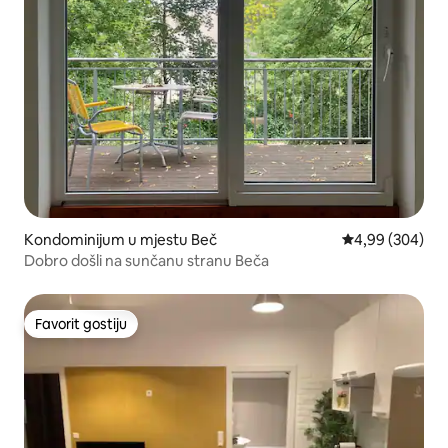
Kondominijum u mjestu Beč
prosječna ocjen
4,99 (304)
Dobro došli na sunčanu stranu Beča
Favorit gostiju
Favorit gostiju