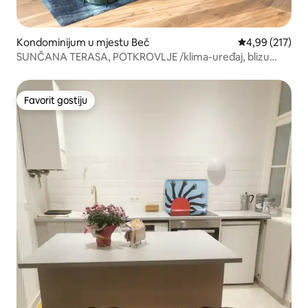
Kondominijum u mjestu Beč
prosječna ocjen
4,99 (217)
SUNČANA TERASA, POTKROVLJE /klima-uređaj, blizu
CIJEVI
Favorit gostiju
Favorit gostiju