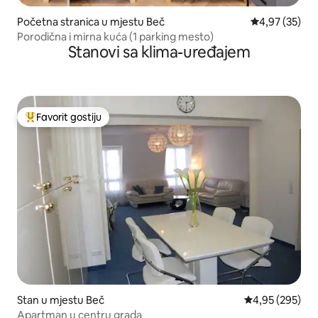
Početna stranica u mjestu Beč
prosječna ocje
4,97 (35)
Porodična i mirna kuća (1 parking mesto)
Stanovi sa klima-uređajem
Favorit gostiju
Glavni favorit gostiju
Stan u mjestu Beč
prosječna ocjen
4,95 (295)
Apartman u centru grada