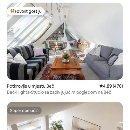
Favorit gostiju
Glavni favorit gostiju
Potkrovlje u mjestu Beč
prosječna ocjen
4,89 (476)
Beč-Hights-Studio sa zadivljujućim pogledom na Beč
Super domaćin
Super domaćin