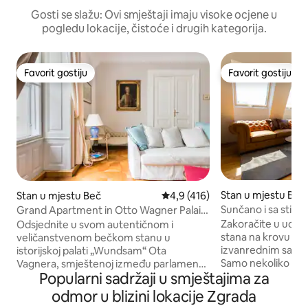
Gosti se slažu: Ovi smještaji imaju visoke ocjene u
pogledu lokacije, čistoće i drugih kategorija.
Favorit gostiju
Favorit gostiju
Favorit gostiju
Favorit gostiju
Stan u mjestu Beč
Stan u mjestu Beč
prosječna ocjena 4,9 od 5, rece
4,9 (416)
Sunčano i sa stilom 
Grand Apartment in Otto Wagner Palais
bračni krevet i ba
/ Breakfast
Zakoračite u udob
Odsjednite u svom autentičnom i
stana na krovu pr
veličanstvenom bečkom stanu u
izvanrednim sadrž
istorijskoj palati „Wundsam“ Ota
Samo nekoliko kor
Vagnera, smještenoj između parlamenta
Popularni sadržaji u smještajima za
Radetzkyplatza i 
i gradske vijećnice. 206 m² za najviše 10
urbano utočište, p
gostiju. Uživajte u dva nezavisna krila
odmor u blizini lokacije Zgrada
restorana, prodavni
povezana privatnim ulaznim hodnikom.