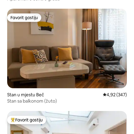
Favorit gostiju
Favorit gostiju
Stan u mjestu Beč
prosječna ocjen
4,92 (347)
Stan sa balkonom (žuto)
Favorit gostiju
Glavni favorit gostiju