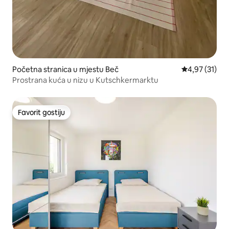
Početna stranica u mjestu Beč
prosječna ocj
4,97 (31)
Prostrana kuća u nizu u Kutschkermarktu
Favorit gostiju
Favorit gostiju