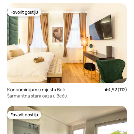
Favorit gostiju
Favorit gostiju
Kondominijum u mjestu Beč
prosječna ocje
4,92 (112)
Šarmantna stara oaza u Beču
Favorit gostiju
Favorit gostiju