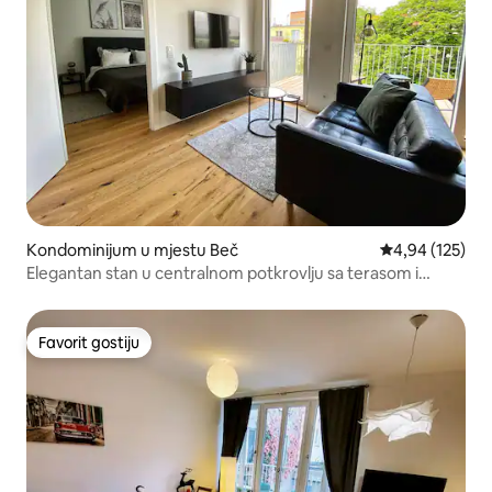
Kondominijum u mjestu Beč
prosječna ocjen
4,94 (125)
Elegantan stan u centralnom potkrovlju sa terasom i
klima-uređajem
Favorit gostiju
Favorit gostiju