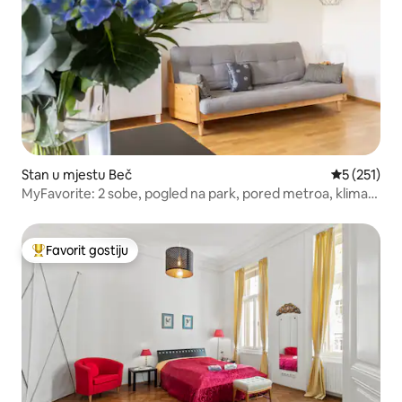
Stan u mjestu Beč
prosječna o
5 (251)
MyFavorite: 2 sobe, pogled na park, pored metroa, klima-
uređaj
Favorit gostiju
Glavni favorit gostiju