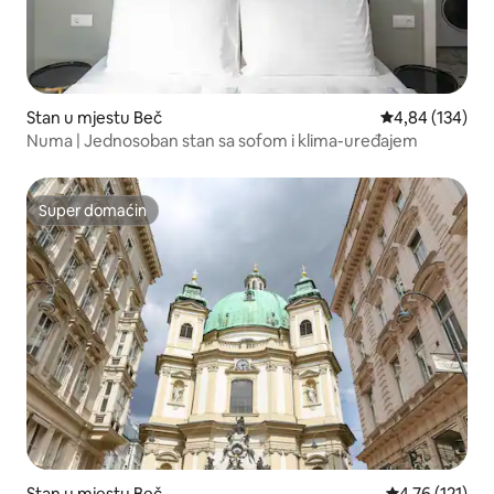
Stan u mjestu Beč
prosječna ocjen
4,84 (134)
Numa | Jednosoban stan sa sofom i klima-uređajem
Super domaćin
Super domaćin
Stan u mjestu Beč
prosječna ocje
4,76 (121)