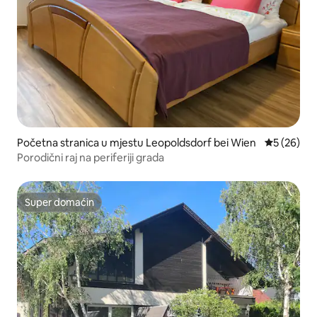
Početna stranica u mjestu Leopoldsdorf bei Wien
prosječna o
5 (26)
Porodični raj na periferiji grada
Super domaćin
Super domaćin