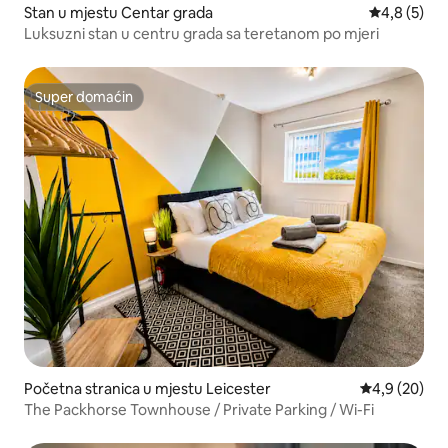
Stan u mjestu Centar grada
prosječna o
4,8 (5)
Luksuzni stan u centru grada sa teretanom po mjeri
Super domaćin
Super domaćin
Početna stranica u mjestu Leicester
prosječna ocj
4,9 (20)
The Packhorse Townhouse / Private Parking / Wi-Fi