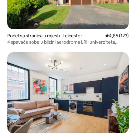
Početna stranica u mjestu Leicester
prosječna ocjen
4,85 (123)
4 spavaće sobe u blizini aerodroma LRI, univerziteta,
Tigrova, za 7 osoba