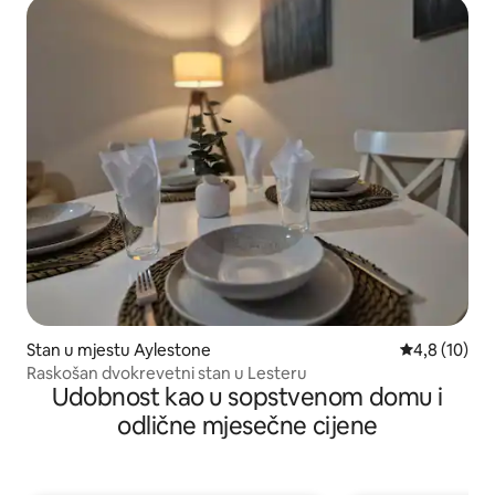
Stan u mjestu Aylestone
prosječna oc
4,8 (10)
Raskošan dvokrevetni stan u Lesteru
Udobnost kao u sopstvenom domu i
odlične mjesečne cijene