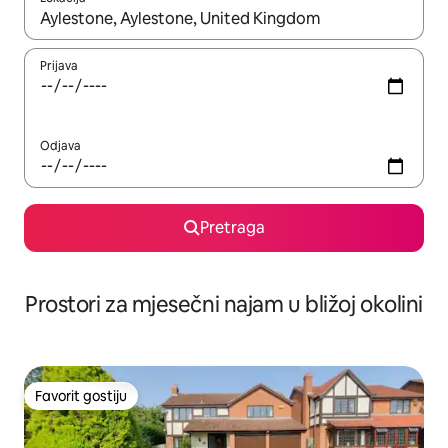
Kad su rezultati dostupni, možete da se krećete kroz njih pomoću 
Prijava
Odjava
Pretraga
Prostori za mjesečni najam u bližoj okolini
Favorit gostiju
Favorit gostiju