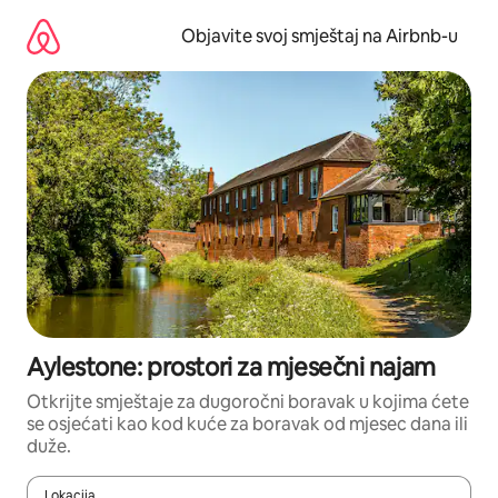
Pređi
na
Objavite svoj smještaj na Airbnb-u
sadržaj
Aylestone: prostori za mjesečni najam
Otkrijte smještaje za dugoročni boravak u kojima ćete
se osjećati kao kod kuće za boravak od mjesec dana ili
duže.
Lokacija