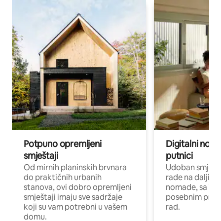
Potpuno opremljeni
Digitalni noma
smještaji
putnici
Od mirnih planinskih brvnara
Udoban smještaj
do praktičnih urbanih
rade na daljinu 
stanova, ovi dobro opremljeni
nomade, sa Wi-
smještaji imaju sve sadržaje
posebnim prost
koji su vam potrebni u vašem
rad.
domu.