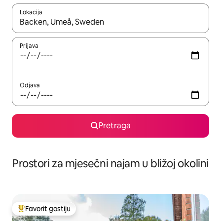
Lokacija
Kad su rezultati dostupni, možete da se krećete kroz njih pomoću 
Prijava
Odjava
Pretraga
Prostori za mjesečni najam u bližoj okolini
Favorit gostiju
Glavni favorit gostiju