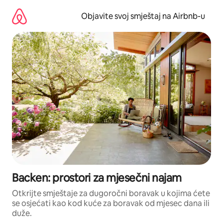
Pređi
na
Objavite svoj smještaj na Airbnb-u
sadržaj
Backen: prostori za mjesečni najam
Otkrijte smještaje za dugoročni boravak u kojima ćete
se osjećati kao kod kuće za boravak od mjesec dana ili
duže.