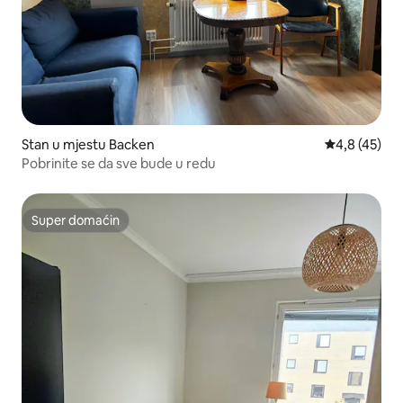
Stan u mjestu Backen
prosječna oc
4,8 (45)
Pobrinite se da sve bude u redu
Super domaćin
Super domaćin