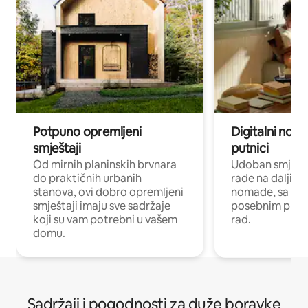
Potpuno opremljeni
Digitalni noma
smještaji
putnici
Od mirnih planinskih brvnara
Udoban smještaj
do praktičnih urbanih
rade na daljinu 
stanova, ovi dobro opremljeni
nomade, sa Wi-
smještaji imaju sve sadržaje
posebnim prost
koji su vam potrebni u vašem
rad.
domu.
Sadržaji i pogodnosti za duže boravke