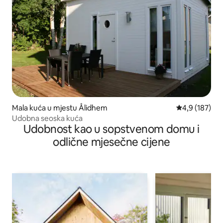
Mala kuća u mjestu Ålidhem
prosječna ocje
4,9 (187)
Udobna seoska kuća
Udobnost kao u sopstvenom domu i
odlične mjesečne cijene