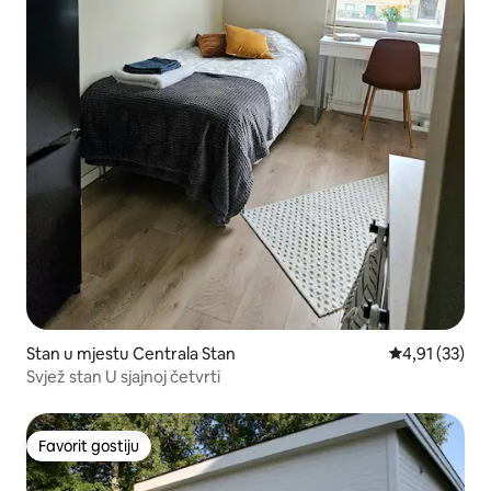
Stan u mjestu Centrala Stan
prosječna ocj
4,91 (33)
Svjež stan U sjajnoj četvrti
Favorit gostiju
Favorit gostiju