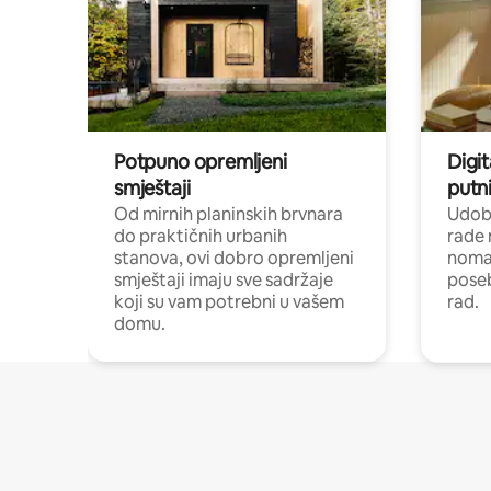
Potpuno opremljeni
Digit
smještaji
putni
Od mirnih planinskih brvnara
Udoba
do praktičnih urbanih
rade 
stanova, ovi dobro opremljeni
nomad
smještaji imaju sve sadržaje
poseb
koji su vam potrebni u vašem
rad.
domu.