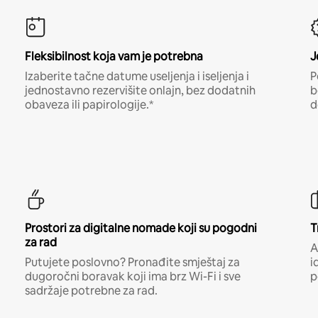
Fleksibilnost koja vam je potrebna
J
Izaberite tačne datume useljenja i iseljenja i
P
jednostavno rezervišite onlajn, bez dodatnih
b
obaveza ili papirologije.*
d
Prostori za digitalne nomade koji su pogodni
T
za rad
A
Putujete poslovno? Pronađite smještaj za
i
dugoročni boravak koji ima brz Wi-Fi i sve
p
sadržaje potrebne za rad.