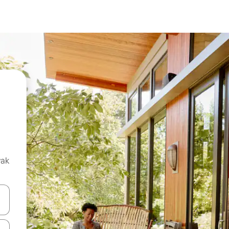
vak
oz njih pomoću strelica nagore i nadolje, kao i da ih istražujte dodirom