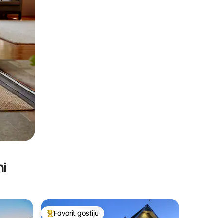
ni
Favorit gostiju
Glavni favorit gostiju