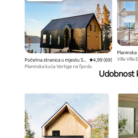
Planinska
ée
Villa Vill
Početna stranica u mjestu Sa
prosječna ocjena 4,99 o
4,99 (69)
Signatur
guenay
Planinska kuća Vertige na fjordu
Udobnost k