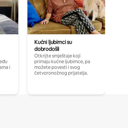
Kućni ljubimci su
dobrodošli
Otkrijte smještaje koji
među
primaju kućne ljubimce, pa
cama i
možete povesti i svog
četvoronožnog prijatelja.