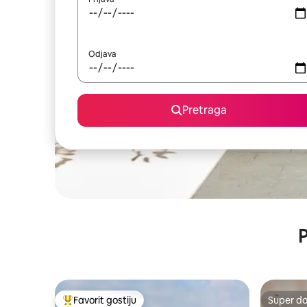
Odjava
Pretraga
P
Favorit gostiju
Super d
Glavni favorit gostiju
Super d