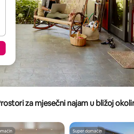
rostori za mjesečni najam u bližoj okoli
omaćin
Super domaćin
omaćin
Super domaćin