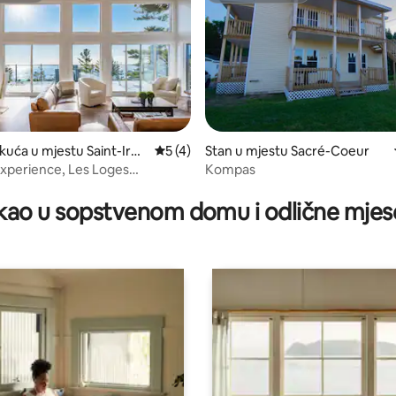
 kuća u mjestu Saint-Irén
prosječna ocjena 5 od 5, recenzija: 4
5 (4)
Stan u mjestu Sacré-Coeur
a Experience, Les Loges
Kompas
d 5, recenzija: 69
es Wow!
ao u sopstvenom domu i odlične mjes