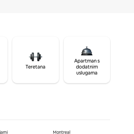
Apartman s
Teretana
dodatnim
uslugama
jami
Montreal