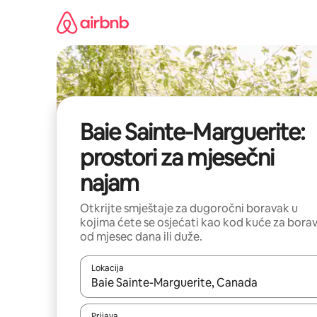
Pređi
na
sadržaj
Baie Sainte-Marguerite:
prostori za mjesečni
najam
Otkrijte smještaje za dugoročni boravak u
kojima ćete se osjećati kao kod kuće za bora
od mjesec dana ili duže.
Lokacija
Kad su rezultati dostupni, možete da se krećete kr
Prijava