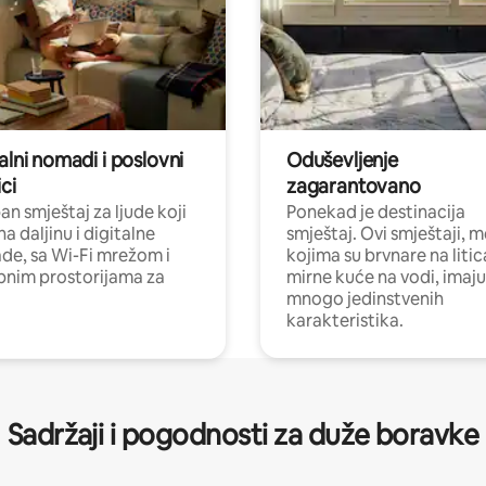
alni nomadi i poslovni
Oduševljenje
ci
zagarantovano
n smještaj za ljude koji
Ponekad je destinacija
na daljinu i digitalne
smještaj. Ovi smještaji, 
e, sa Wi-Fi mrežom i
kojima su brvnare na liti
nim prostorijama za
mirne kuće na vodi, imaju
mnogo jedinstvenih
karakteristika.
Sadržaji i pogodnosti za duže boravke