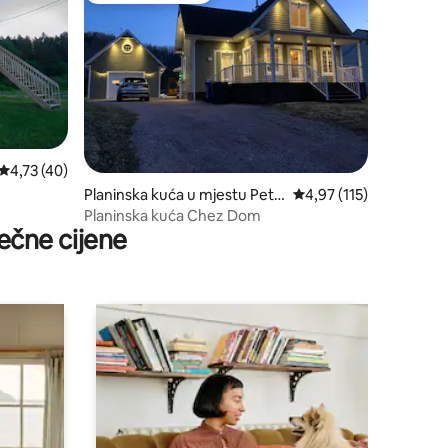
prosječna ocjena 4,73 od 5, recenzija: 40
4,73 (40)
Planinska kuća u mjestu Petit
prosječna ocjena 4,97 o
4,97 (115)
-Saguenay
Planinska kuća Chez Dom
ečne cijene