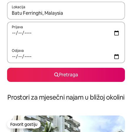
Lokacija
Kad su rezultati dostupni, možete da se krećete kroz njih pomoću 
Prijava
Odjava
Pretraga
Prostori za mjesečni najam u bližoj okolini
Favorit gostiju
Favorit gostiju