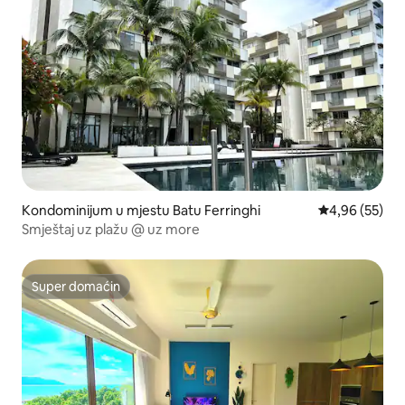
Kondominijum u mjestu Batu Ferringhi
prosječna ocje
4,96 (55)
Smještaj uz plažu @ uz more
Super domaćin
Super domaćin