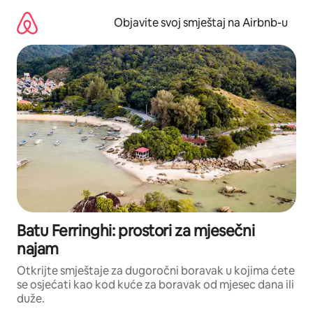
Pređi
na
Objavite svoj smještaj na Airbnb-u
sadržaj
Batu Ferringhi: prostori za mjesečni
najam
Otkrijte smještaje za dugoročni boravak u kojima ćete
se osjećati kao kod kuće za boravak od mjesec dana ili
duže.