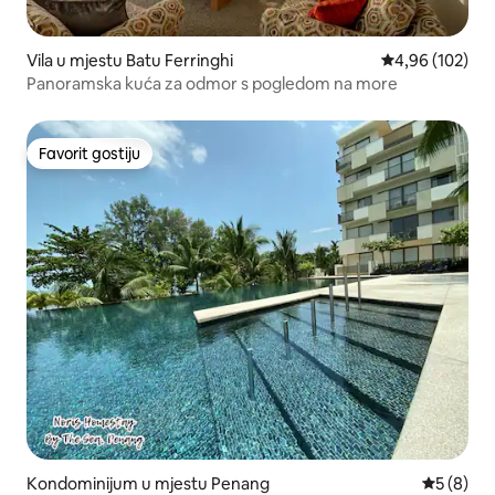
Vila u mjestu Batu Ferringhi
prosječna ocjen
4,96 (102)
Panoramska kuća za odmor s pogledom na more
Favorit gostiju
Favorit gostiju
Kondominijum u mjestu Penang
prosječna
5 (8)