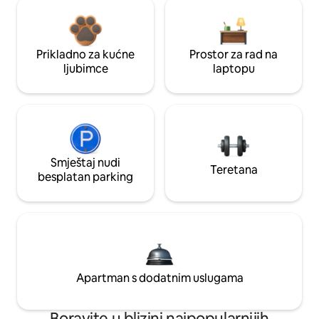
Prikladno za kućne
Prostor za rad na
ljubimce
laptopu
Smještaj nudi
Teretana
besplatan parking
Apartman s dodatnim uslugama
Boravite u blizini najpopularnijih