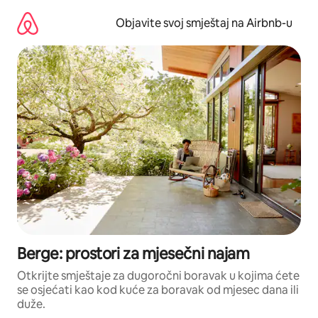
Pređi
na
Objavite svoj smještaj na Airbnb-u
sadržaj
Berge: prostori za mjesečni najam
Otkrijte smještaje za dugoročni boravak u kojima ćete
se osjećati kao kod kuće za boravak od mjesec dana ili
duže.