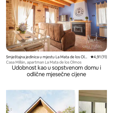
Smještajna jedinica u mjestu La Mata de los Olm
prosječna ocj
4,91 (11)
os
Casa Millán, apartman La Mata de los Olmos
Udobnost kao u sopstvenom domu i
odlične mjesečne cijene