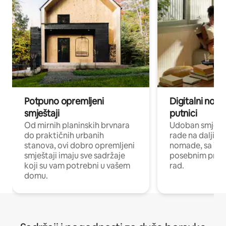
Potpuno opremljeni
Digitalni noma
smještaji
putnici
Od mirnih planinskih brvnara
Udoban smještaj
do praktičnih urbanih
rade na daljinu 
stanova, ovi dobro opremljeni
nomade, sa Wi-
smještaji imaju sve sadržaje
posebnim prost
koji su vam potrebni u vašem
rad.
domu.