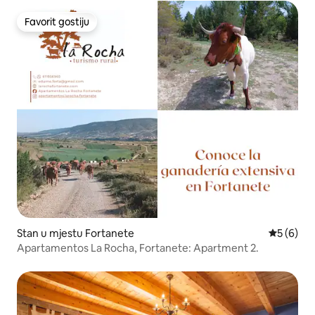
Favorit gostiju
Favorit gostiju
Stan u mjestu Fortanete
prosječna
5 (6)
Apartamentos La Rocha, Fortanete: Apartment 2.