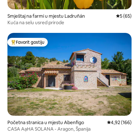
Smještaj na farmi u mjestu Ladruñán
prosječna o
5 (65)
Kuća na selu usred prirode
Favorit gostiju
Glavni favorit gostiju
Početna stranica u mjestu Abenfigo
prosječna ocjen
4,92 (166)
CASA AạHA SOLANA - Aragon, Španija