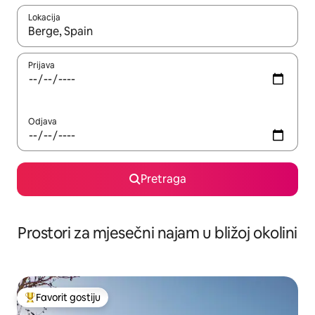
Lokacija
Kad su rezultati dostupni, možete da se krećete kroz njih pomoću 
Prijava
Odjava
Pretraga
Prostori za mjesečni najam u bližoj okolini
Favorit gostiju
Glavni favorit gostiju