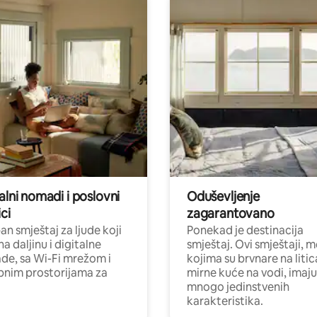
alni nomadi i poslovni
Oduševljenje
ci
zagarantovano
n smještaj za ljude koji
Ponekad je destinacija
na daljinu i digitalne
smještaj. Ovi smještaji, 
e, sa Wi-Fi mrežom i
kojima su brvnare na liti
nim prostorijama za
mirne kuće na vodi, imaju
mnogo jedinstvenih
karakteristika.