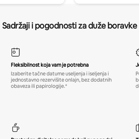
Sadržaji i pogodnosti za duže boravke
Fleksibilnost koja vam je potrebna
J
Izaberite tačne datume useljenja i iseljenja i
P
jednostavno rezervišite onlajn, bez dodatnih
b
obaveza ili papirologije.*
d