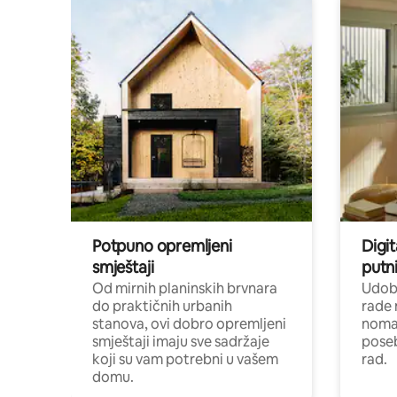
Potpuno opremljeni
Digit
smještaji
putni
Od mirnih planinskih brvnara
Udoba
do praktičnih urbanih
rade 
stanova, ovi dobro opremljeni
nomad
smještaji imaju sve sadržaje
poseb
koji su vam potrebni u vašem
rad.
domu.