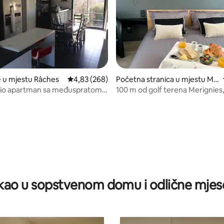
e u mjestu Râches
prosječna ocjena 4,83 od 5, recenzija: 268
4,83 (268)
Početna stranica u mjestu Mé
rignies
udio apartman sa međuspratom u
100 m od golf terena Merignies
aija
boravak
od 5, recenzija: 13
ao u sopstvenom domu i odlične mjes