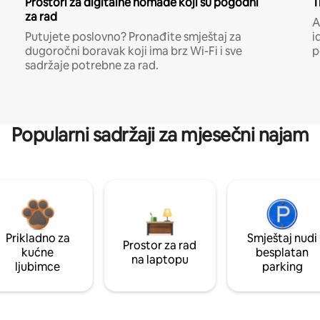
Prostori za digitalne nomade koji su pogodni
T
za rad
A
Putujete poslovno? Pronađite smještaj za
i
dugoročni boravak koji ima brz Wi-Fi i sve
p
sadržaje potrebne za rad.
Popularni sadržaji za mjesečni najam
Prikladno za
Smještaj nudi
Prostor za rad
kućne
besplatan
na laptopu
ljubimce
parking