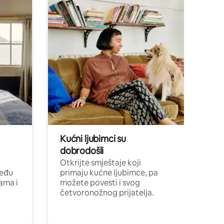
Kućni ljubimci su
dobrodošli
Otkrijte smještaje koji
među
primaju kućne ljubimce, pa
cama i
možete povesti i svog
četvoronožnog prijatelja.