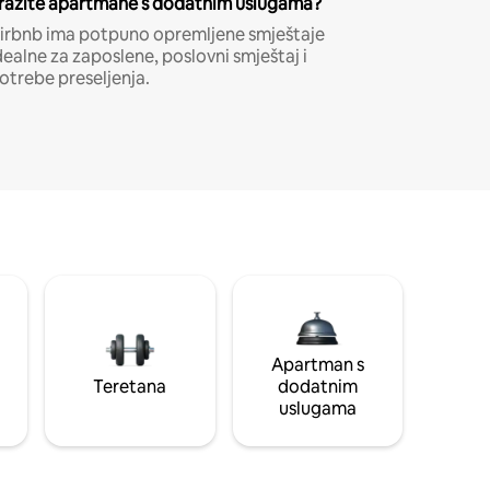
ražite apartmane s dodatnim uslugama?
irbnb ima potpuno opremljene smještaje
dealne za zaposlene, poslovni smještaj i
otrebe preseljenja.
Apartman s
Teretana
dodatnim
uslugama