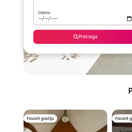
Odjava
Pretraga
P
Favorit gostiju
Favorit g
Favorit gostiju
Favorit g