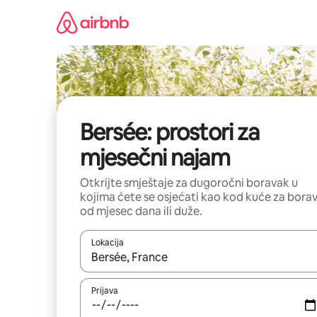
Pređi
na
sadržaj
Bersée: prostori za
mjesečni najam
Otkrijte smještaje za dugoročni boravak u
kojima ćete se osjećati kao kod kuće za bora
od mjesec dana ili duže.
Lokacija
Kad su rezultati dostupni, možete da se krećete kr
Prijava