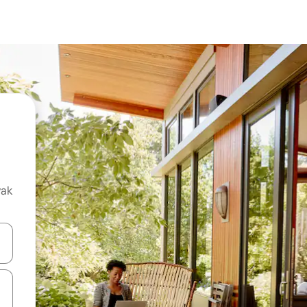
vak
oz njih pomoću strelica nagore i nadolje, kao i da ih istražujte dodirom