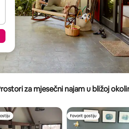
rostori za mjesečni najam u bližoj okoli
ostiju
Favorit gostiju
ostiju
Favorit gostiju