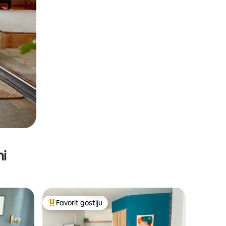
ni
Favorit gostiju
Glavni favorit gostiju