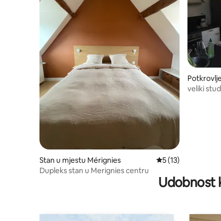
Potkrovlj
veliki st
blizini Dou
Stan u mjestu Mérignies
prosječna ocjena 5 
5 (13)
Dupleks stan u Merignies centru
Udobnost k