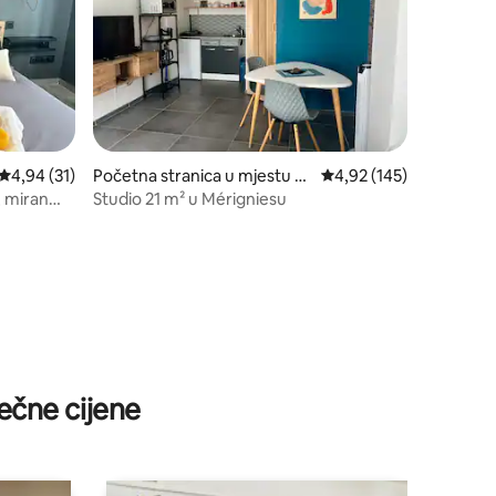
prosječna ocjena 4,94 od 5, recenzija: 31
4,94 (31)
Početna stranica u mjestu M
prosječna ocjena 4,92 o
4,92 (145)
érignies
, miran
Studio 21 m² u Mérigniesu
ečne cijene