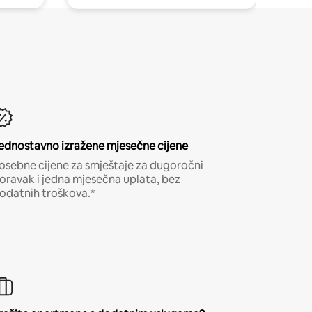
ednostavno izražene mjesečne cijene
osebne cijene za smještaje za dugoročni
oravak i jedna mjesečna uplata, bez
odatnih troškova.*