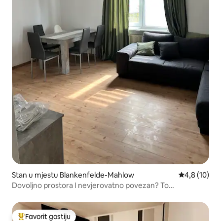
Stan u mjestu Blankenfelde-Mahlow
prosječna oc
4,8 (10)
Dovoljno prostora I nevjerovatno povezan? To
funkcioniše!
Favorit gostiju
Glavni favorit gostiju