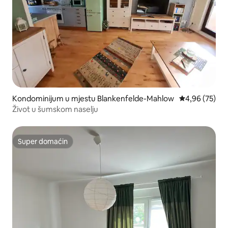
Kondominijum u mjestu Blankenfelde-Mahlow
prosječna ocje
4,96 (75)
Život u šumskom naselju
Super domaćin
Super domaćin