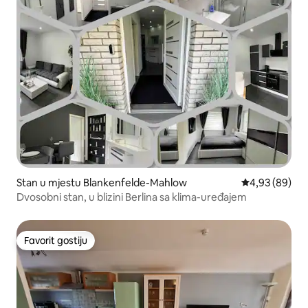
Stan u mjestu Blankenfelde-Mahlow
prosječna ocje
4,93 (89)
Dvosobni stan, u blizini Berlina sa klima-uređajem
Favorit gostiju
Favorit gostiju