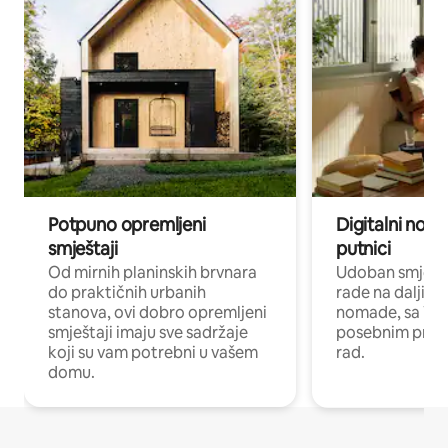
Potpuno opremljeni
Digitalni noma
smještaji
putnici
Od mirnih planinskih brvnara
Udoban smještaj
do praktičnih urbanih
rade na daljinu 
stanova, ovi dobro opremljeni
nomade, sa Wi-
smještaji imaju sve sadržaje
posebnim prost
koji su vam potrebni u vašem
rad.
domu.