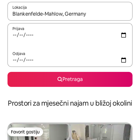
Lokacija
Kad su rezultati dostupni, možete da se krećete kroz njih pomoću 
Prijava
Odjava
Pretraga
Prostori za mjesečni najam u bližoj okolini
Favorit gostiju
Favorit gostiju