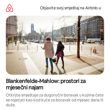
Pređi
na
Objavite svoj smještaj na Airbnb-u
sadržaj
Blankenfelde-Mahlow: prostori za
mjesečni najam
Otkrijte smještaje za dugoročni boravak u kojima ćete
se osjećati kao kod kuće za boravak od mjesec dana ili
duže.