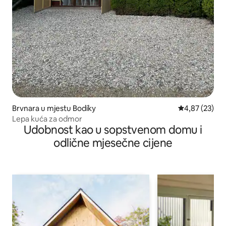
Brvnara u mjestu Bodíky
prosječna ocje
4,87 (23)
Lepa kuća za odmor
Udobnost kao u sopstvenom domu i
odlične mjesečne cijene