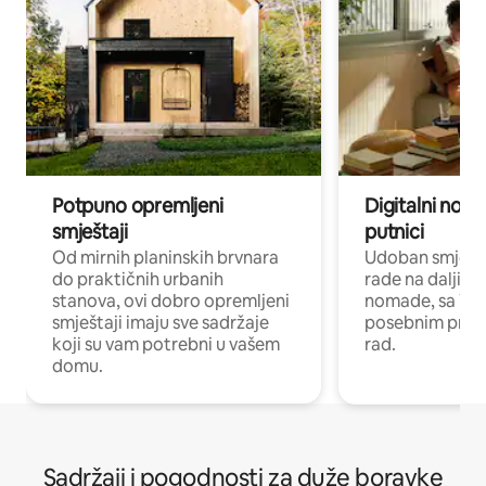
Potpuno opremljeni
Digitalni noma
smještaji
putnici
Od mirnih planinskih brvnara
Udoban smještaj
do praktičnih urbanih
rade na daljinu 
stanova, ovi dobro opremljeni
nomade, sa Wi-
smještaji imaju sve sadržaje
posebnim prost
koji su vam potrebni u vašem
rad.
domu.
Sadržaji i pogodnosti za duže boravke