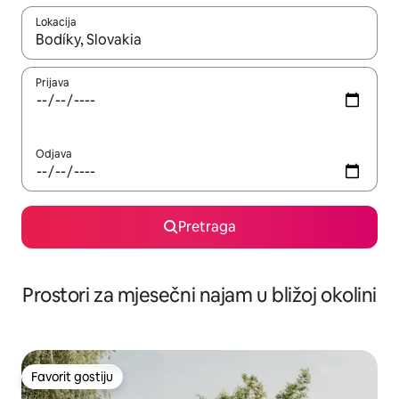
Lokacija
Kad su rezultati dostupni, možete da se krećete kroz njih pomoću 
Prijava
Odjava
Pretraga
Prostori za mjesečni najam u bližoj okolini
Favorit gostiju
Favorit gostiju