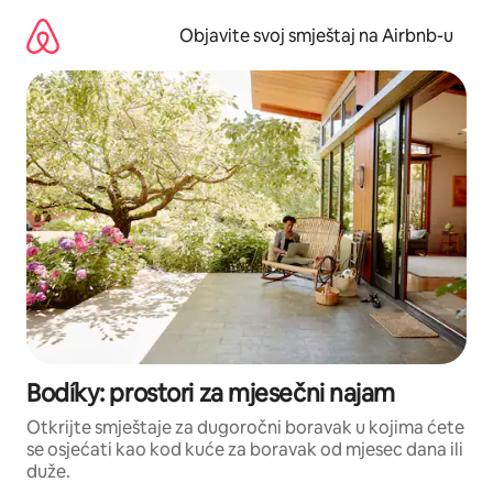
Pređi
na
Objavite svoj smještaj na Airbnb-u
sadržaj
Bodíky: prostori za mjesečni najam
Otkrijte smještaje za dugoročni boravak u kojima ćete
se osjećati kao kod kuće za boravak od mjesec dana ili
duže.