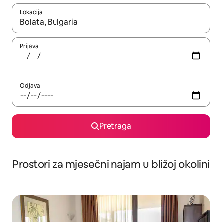
Lokacija
Kad su rezultati dostupni, možete da se krećete kroz njih pomoću 
Prijava
Odjava
Pretraga
Prostori za mjesečni najam u bližoj okolini