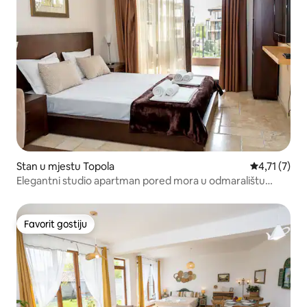
Stan u mjestu Topola
prosječna oc
4,71 (7)
Elegantni studio apartman pored mora u odmaralištu
Kaliakria
Favorit gostiju
Favorit gostiju