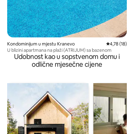
Kondominijum u mjestu Kranevo
prosječna ocj
4,78 (18)
U blizini apartmana na plaži (ATRIJUM) sa bazenom
Udobnost kao u sopstvenom domu i
odlične mjesečne cijene