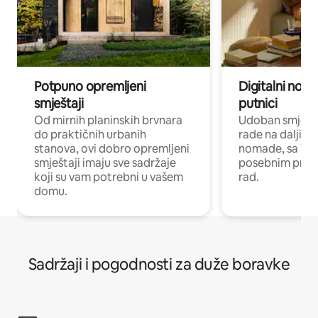
Potpuno opremljeni
Digitalni noma
smještaji
putnici
Od mirnih planinskih brvnara
Udoban smještaj
do praktičnih urbanih
rade na daljinu 
stanova, ovi dobro opremljeni
nomade, sa Wi-
smještaji imaju sve sadržaje
posebnim prost
koji su vam potrebni u vašem
rad.
domu.
Sadržaji i pogodnosti za duže boravke