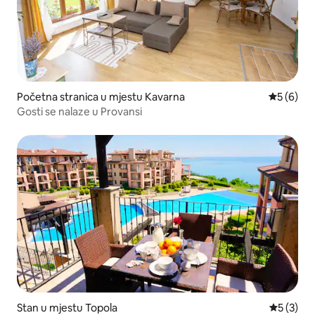
Početna stranica u mjestu Kavarna
prosječna
5 (6)
Gosti se nalaze u Provansi
Stan u mjestu Topola
prosječna
5 (3)