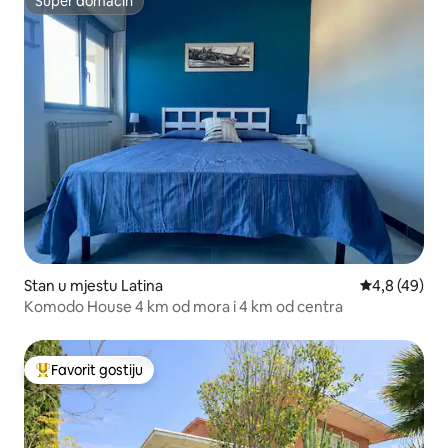
Super domaćin
Super domaćin
Stan u mjestu Latina
prosječna ocj
4,8 (49)
Komodo House 4 km od mora i 4 km od centra
Favorit gostiju
Glavni favorit gostiju