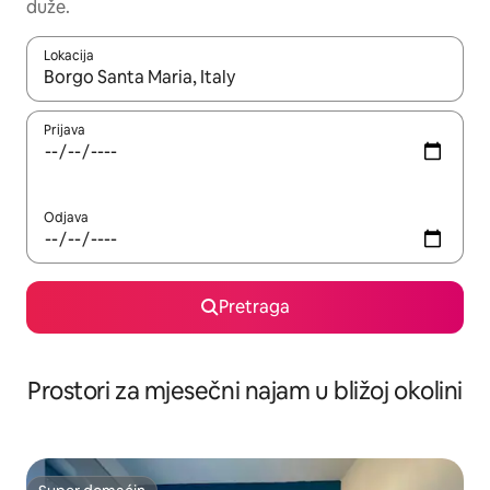
duže.
Lokacija
Kad su rezultati dostupni, možete da se krećete kroz njih pomoću 
Prijava
Odjava
Pretraga
Prostori za mjesečni najam u bližoj okolini