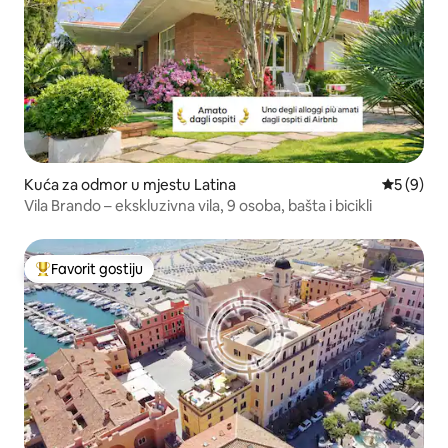
Kuća za odmor u mjestu Latina
prosječna
5 (9)
Vila Brando – ekskluzivna vila, 9 osoba, bašta i bicikli
Favorit gostiju
Glavni favorit gostiju