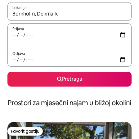
Lokacija
Kad su rezultati dostupni, možete da se krećete kroz njih pomoću 
Prijava
Odjava
Pretraga
Prostori za mjesečni najam u bližoj okolini
Favorit gostiju
Favorit gostiju