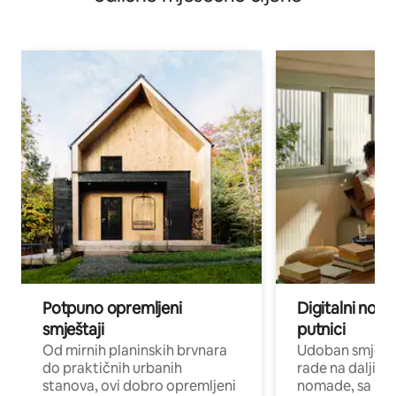
Potpuno opremljeni
Digitalni noma
smještaji
putnici
Od mirnih planinskih brvnara
Udoban smještaj
do praktičnih urbanih
rade na daljinu 
stanova, ovi dobro opremljeni
nomade, sa Wi-