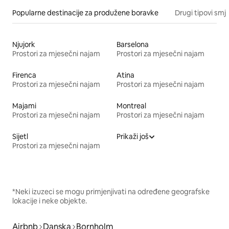
Popularne destinacije za produžene boravke
Drugi tipovi smj
Njujork
Barselona
Prostori za mjesečni najam
Prostori za mjesečni najam
Firenca
Atina
Prostori za mjesečni najam
Prostori za mjesečni najam
Majami
Montreal
Prostori za mjesečni najam
Prostori za mjesečni najam
Sijetl
Prikaži još
Prostori za mjesečni najam
*Neki izuzeci se mogu primjenjivati na određene geografske
lokacije i neke objekte.
Airbnb
Danska
Bornholm