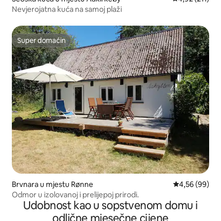
Nevjerojatna kuća na samoj plaži
Super domaćin
Super domaćin
Brvnara u mjestu Rønne
prosječna ocje
4,56 (99)
Odmor u izolovanoj i prelijepoj prirodi.
Udobnost kao u sopstvenom domu i
odlične mjesečne cijene