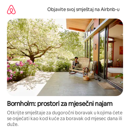
Pređi
na
Objavite svoj smještaj na Airbnb-u
sadržaj
Bornholm: prostori za mjesečni najam
Otkrijte smještaje za dugoročni boravak u kojima ćete
se osjećati kao kod kuće za boravak od mjesec dana ili
duže.