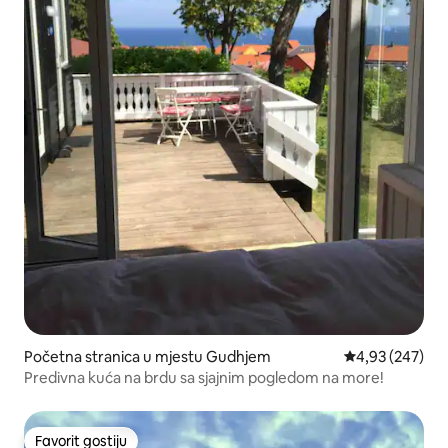
Početna stranica u mjestu Gudhjem
prosječna ocjen
4,93 (247)
Predivna kuća na brdu sa sjajnim pogledom na more!
Favorit gostiju