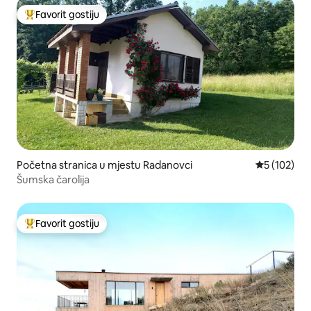
Favorit gostiju
Glavni favorit gostiju
Početna stranica u mjestu Radanovci
prosječna oc
5 (102)
Šumska čarolija
Favorit gostiju
Glavni favorit gostiju