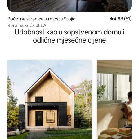
Početna stranica u mjestu Stojići
prosječna ocje
4,88 (51)
Ruralna kuća JELA
Udobnost kao u sopstvenom domu i
odlične mjesečne cijene