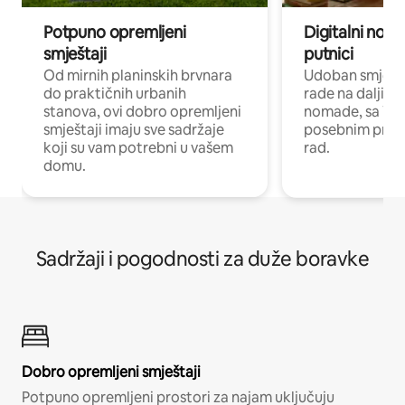
Potpuno opremljeni
Digitalni noma
smještaji
putnici
Od mirnih planinskih brvnara
Udoban smještaj
do praktičnih urbanih
rade na daljinu 
stanova, ovi dobro opremljeni
nomade, sa Wi-
smještaji imaju sve sadržaje
posebnim prost
koji su vam potrebni u vašem
rad.
domu.
Sadržaji i pogodnosti za duže boravke
Dobro opremljeni smještaji
Potpuno opremljeni prostori za najam uključuju