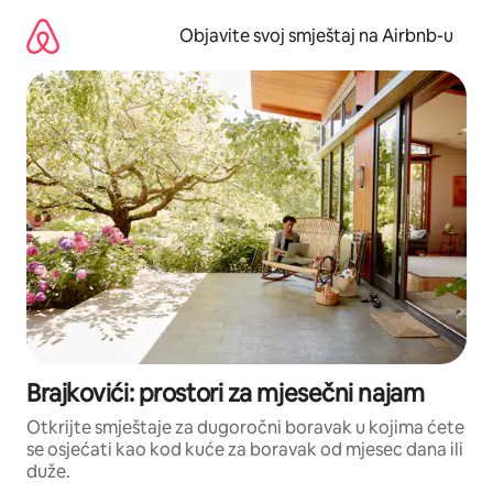
Pređi
na
Objavite svoj smještaj na Airbnb-u
sadržaj
Brajkovići: prostori za mjesečni najam
Otkrijte smještaje za dugoročni boravak u kojima ćete
se osjećati kao kod kuće za boravak od mjesec dana ili
duže.