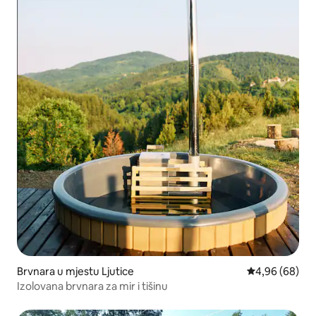
Brvnara u mjestu Ljutice
prosječna ocje
4,96 (68)
Izolovana brvnara za mir i tišinu