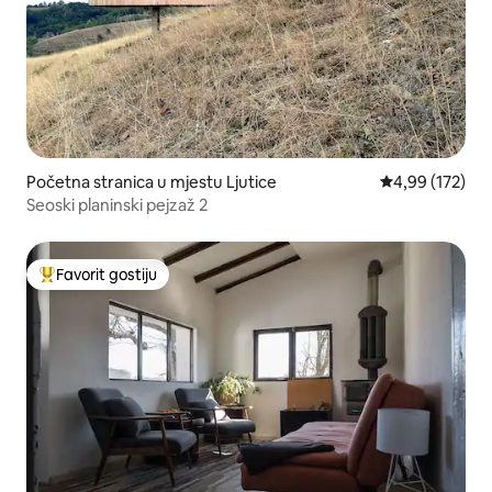
Početna stranica u mjestu Ljutice
prosječna ocjen
4,99 (172)
Seoski planinski pejzaž 2
Favorit gostiju
Glavni favorit gostiju