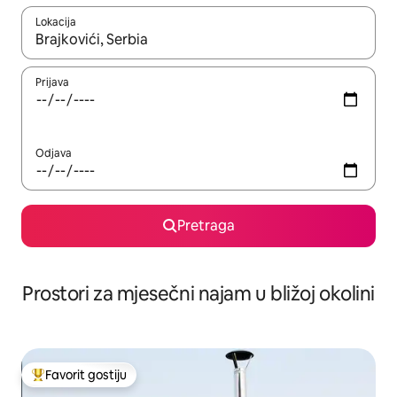
Lokacija
Kad su rezultati dostupni, možete da se krećete kroz njih pomoću 
Prijava
Odjava
Pretraga
Prostori za mjesečni najam u bližoj okolini
Favorit gostiju
Glavni favorit gostiju