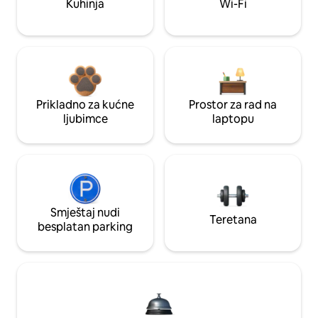
Kuhinja
Wi-Fi
Prikladno za kućne
Prostor za rad na
ljubimce
laptopu
Smještaj nudi
Teretana
besplatan parking