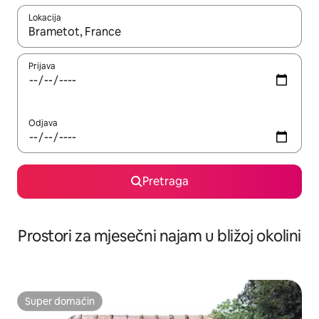
Lokacija
Kad su rezultati dostupni, možete da se krećete kroz njih pomoću 
Prijava
Odjava
Pretraga
Prostori za mjesečni najam u bližoj okolini
Super domaćin
Super domaćin