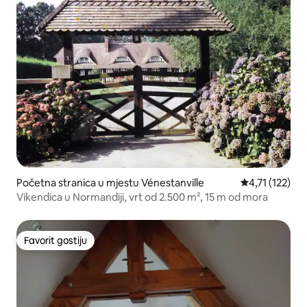
Početna stranica u mjestu Vénestanville
prosječna ocje
4,71 (122)
Vikendica u Normandiji, vrt od 2.500 m², 15 m od mora
Favorit gostiju
Favorit gostiju