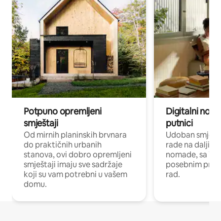
Potpuno opremljeni
Digitalni noma
smještaji
putnici
Od mirnih planinskih brvnara
Udoban smještaj
do praktičnih urbanih
rade na daljinu 
stanova, ovi dobro opremljeni
nomade, sa Wi-
smještaji imaju sve sadržaje
posebnim prost
koji su vam potrebni u vašem
rad.
domu.