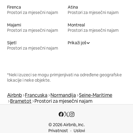
Firenca
Atina
Prostori za mjesečni najam
Prostori za mjesečni najam
Majami
Montreal
Prostori za mjesečni najam
Prostori za mjesečni najam
Sijetl
Prikaži još
Prostori za mjesečni najam
*Neki izuzeci se mogu primjenjivati na određene geografske
lokacije i neke objekte.
Airbnb
Francuska
Normandija
Seine-Maritime
Brametot
Prostori za mjesečni najam
© 2026 Airbnb, Inc.
Privatnost
Uslovi