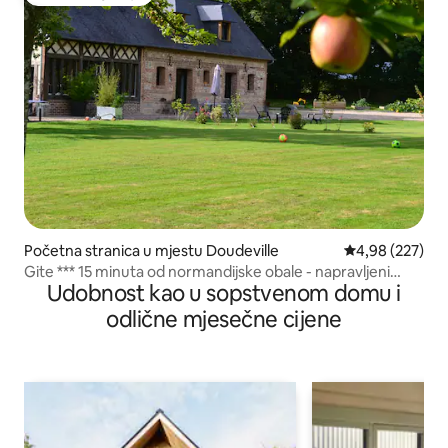
Glavni favorit gostiju
Početna stranica u mjestu Doudeville
prosječna ocjen
4,98 (227)
Gite *** 15 minuta od normandijske obale - napravljeni
Udobnost kao u sopstvenom domu i
kreveti
odlične mjesečne cijene