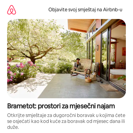
Pređi
na
Objavite svoj smještaj na Airbnb-u
sadržaj
Brametot: prostori za mjesečni najam
Otkrijte smještaje za dugoročni boravak u kojima ćete
se osjećati kao kod kuće za boravak od mjesec dana ili
duže.