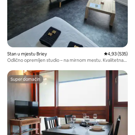
Stan u mjestu Briey
prosječna ocjen
4,93 (535)
Odlično opremljen studio – na mirnom mestu. Kvalitetna
usluga
Super domaćin
Super domaćin