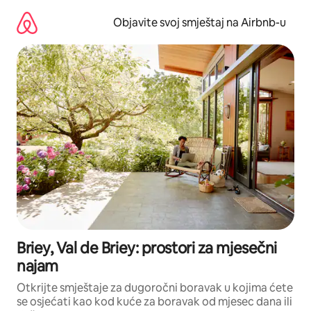
Pređi
na
Objavite svoj smještaj na Airbnb-u
sadržaj
Briey, Val de Briey: prostori za mjesečni
najam
Otkrijte smještaje za dugoročni boravak u kojima ćete
se osjećati kao kod kuće za boravak od mjesec dana ili