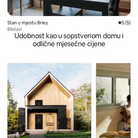
Stan u mjestu Briey
prosječna
5 (5)
Blistavi
Udobnost kao u sopstvenom domu i
odlične mjesečne cijene