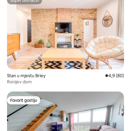
Super domaćin
Super domaćin
Stan u mjestu Briey
prosječna ocj
4,9 (80)
Ronijev dom
Favorit gostiju
Favorit gostiju