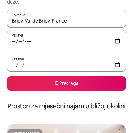
duže.
Lokacija
Kad su rezultati dostupni, možete da se krećete kroz njih pomoću 
Prijava
Odjava
Pretraga
Prostori za mjesečni najam u bližoj okolini