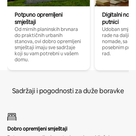
Potpuno opremljeni
Digitalni noma
smještaji
putnici
Od mirnih planinskih brvnara
Udoban smještaj
do praktičnih urbanih
rade na daljinu 
stanova, ovi dobro opremljeni
nomade, sa Wi-
smještaji imaju sve sadržaje
posebnim prost
koji su vam potrebni u vašem
rad.
domu.
Sadržaji i pogodnosti za duže boravke
Dobro opremljeni smještaji