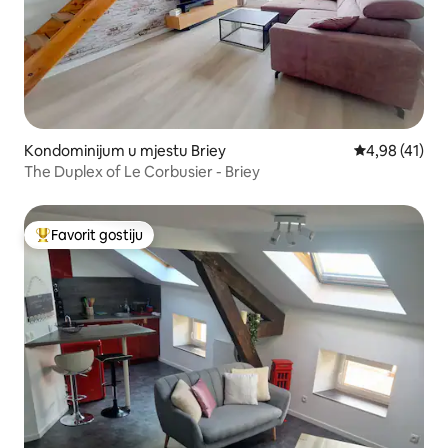
Kondominijum u mjestu Briey
prosječna ocje
4,98 (41)
The Duplex of Le Corbusier - Briey
Favorit gostiju
Glavni favorit gostiju