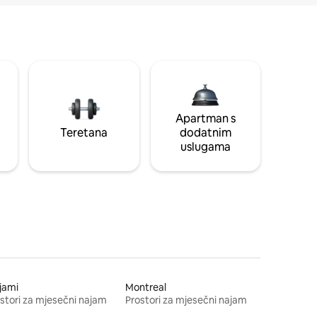
Apartman s
Teretana
dodatnim
uslugama
jami
Montreal
stori za mjesečni najam
Prostori za mjesečni najam