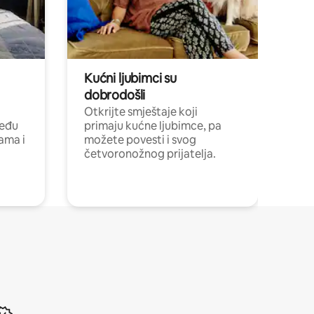
Kućni ljubimci su
dobrodošli
Otkrijte smještaje koji
među
primaju kućne ljubimce, pa
cama i
možete povesti i svog
četvoronožnog prijatelja.