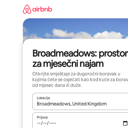
Pređi
na
sadržaj
Broadmeadows: prostor
za mjesečni najam
Otkrijte smještaje za dugoročni boravak u
kojima ćete se osjećati kao kod kuće za bora
od mjesec dana ili duže.
Lokacija
Kad su rezultati dostupni, možete da se krećete kr
Prijava