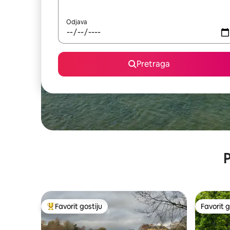
Odjava
Pretraga
P
Favorit gostiju
Favorit g
Glavni favorit gostiju
Favorit g