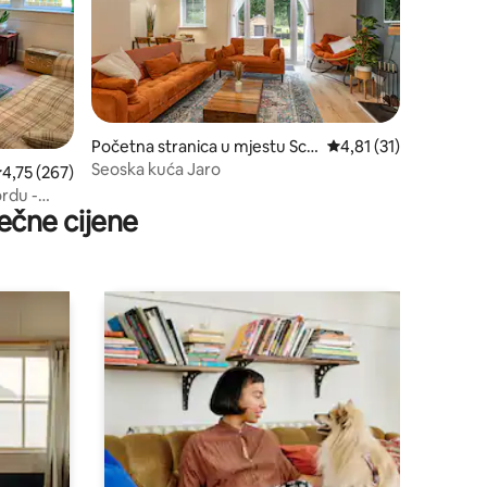
Početna stranica u mjestu Sco
prosječna ocjena 4,81 
4,81 (31)
ttish Borders
Seoska kuća Jaro
rosječna ocjena 4,75 od 5, recenzija: 267
4,75 (267)
rdu -
ečne cijene