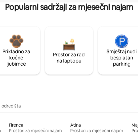
Popularni sadržaji za mjesečni najam
Prikladno za
Smještaj nudi
Prostor za rad
kućne
besplatan
na laptopu
ljubimce
parking
a odredišta
Firenca
Atina
Ma
m
Prostori za mjesečni najam
Prostori za mjesečni najam
Pro