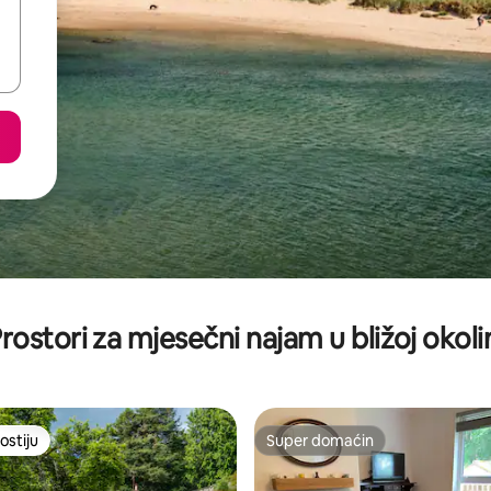
rostori za mjesečni najam u bližoj okoli
ostiju
Super domaćin
ostiju
Super domaćin