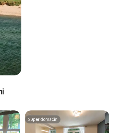
ni
Super domaćin
Super domaćin