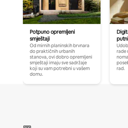
Potpuno opremljeni
Digit
smještaji
putni
Od mirnih planinskih brvnara
Udoba
do praktičnih urbanih
rade 
stanova, ovi dobro opremljeni
nomad
smještaji imaju sve sadržaje
poseb
koji su vam potrebni u vašem
rad.
domu.