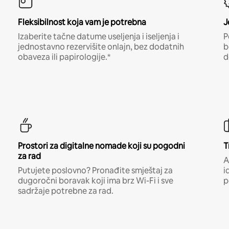
Fleksibilnost koja vam je potrebna
J
Izaberite tačne datume useljenja i iseljenja i
P
jednostavno rezervišite onlajn, bez dodatnih
b
obaveza ili papirologije.*
d
Prostori za digitalne nomade koji su pogodni
T
za rad
A
Putujete poslovno? Pronađite smještaj za
i
dugoročni boravak koji ima brz Wi-Fi i sve
p
sadržaje potrebne za rad.