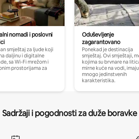
alni nomadi i poslovni
Oduševljenje
ci
zagarantovano
n smještaj za ljude koji
Ponekad je destinacija
na daljinu i digitalne
smještaj. Ovi smještaji, 
e, sa Wi-Fi mrežom i
kojima su brvnare na liti
nim prostorijama za
mirne kuće na vodi, imaju
mnogo jedinstvenih
karakteristika.
Sadržaji i pogodnosti za duže boravke