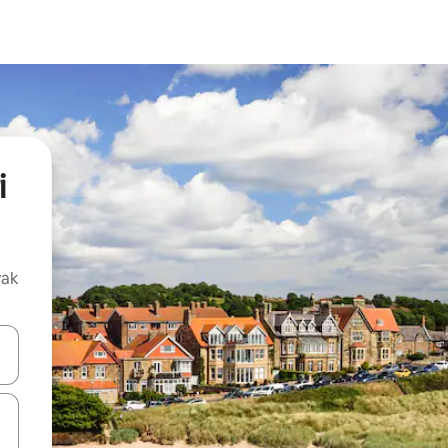
i
vak
oz njih pomoću strelica nagore i nadolje, kao i da ih istražujte dodirom