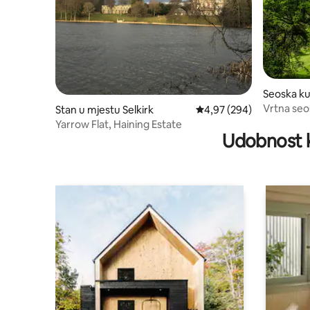
Seoska ku
hiels
Vrtna seo
Stan u mjestu Selkirk
prosječna ocjena 4,97 od
4,97 (294)
Yarrow Flat, Haining Estate
Udobnost k