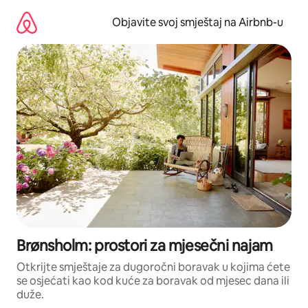
Pređi
na
Objavite svoj smještaj na Airbnb-u
sadržaj
Brønsholm: prostori za mjesečni najam
Otkrijte smještaje za dugoročni boravak u kojima ćete
se osjećati kao kod kuće za boravak od mjesec dana ili
duže.