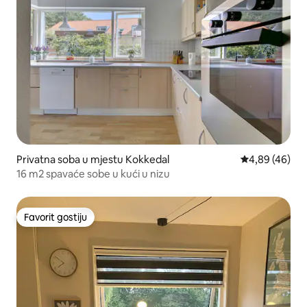
Privatna soba u mjestu Kokkedal
prosječna ocje
4,89 (46)
16 m2 spavaće sobe u kući u nizu
Favorit gostiju
Favorit gostiju