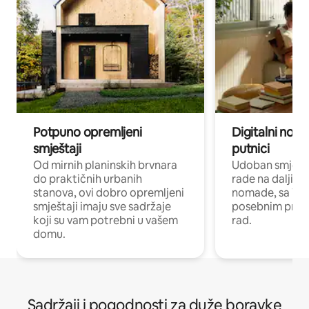
Potpuno opremljeni
Digitalni noma
smještaji
putnici
Od mirnih planinskih brvnara
Udoban smještaj
do praktičnih urbanih
rade na daljinu 
stanova, ovi dobro opremljeni
nomade, sa Wi-
smještaji imaju sve sadržaje
posebnim prost
koji su vam potrebni u vašem
rad.
domu.
Sadržaji i pogodnosti za duže boravke