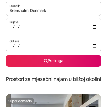
Lokacija
Kad su rezultati dostupni, možete da se krećete kroz njih pomoću 
Prijava
Odjava
Pretraga
Prostori za mjesečni najam u bližoj okolini
Super domaćin
Super domaćin