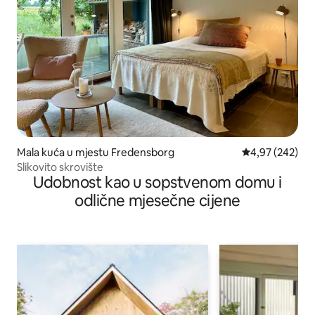
Mala kuća u mjestu Fredensborg
prosječna ocjen
4,97 (242)
Slikovito skrovište
Udobnost kao u sopstvenom domu i
odlične mjesečne cijene