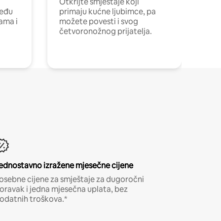
Otkrijte smještaje koji
među
primaju kućne ljubimce, pa
cama i
možete povesti i svog
četvoronožnog prijatelja.
ednostavno izražene mjesečne cijene
osebne cijene za smještaje za dugoročni
oravak i jedna mjesečna uplata, bez
odatnih troškova.*