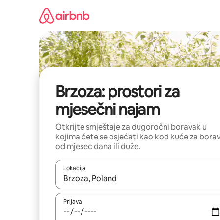
Pređi
na
sadržaj
Brzoza: prostori za
mjesečni najam
Otkrijte smještaje za dugoročni boravak u
kojima ćete se osjećati kao kod kuće za bora
od mjesec dana ili duže.
Lokacija
Kad su rezultati dostupni, možete da se krećete kr
Prijava