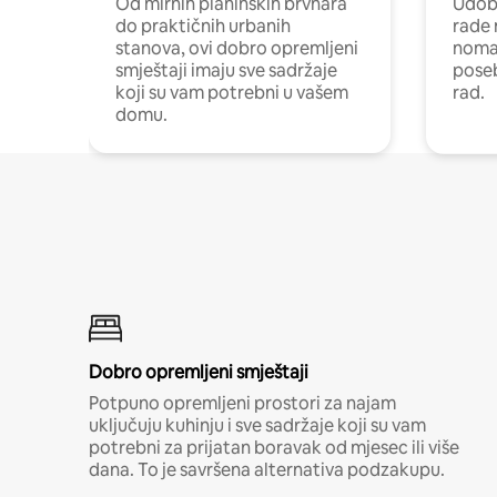
Od mirnih planinskih brvnara
Udoba
do praktičnih urbanih
rade 
stanova, ovi dobro opremljeni
nomad
smještaji imaju sve sadržaje
poseb
koji su vam potrebni u vašem
rad.
domu.
Dobro opremljeni smještaji
Potpuno opremljeni prostori za najam
uključuju kuhinju i sve sadržaje koji su vam
potrebni za prijatan boravak od mjesec ili više
dana. To je savršena alternativa podzakupu.