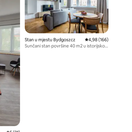
Stan u mjestu Bydgoszcz
prosječna ocjena 4,98 o
4,98 (166)
Sunčani stan površine 40 m2 u istorijskoj
zgradi