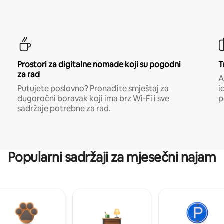
Prostori za digitalne nomade koji su pogodni
T
za rad
A
Putujete poslovno? Pronađite smještaj za
i
dugoročni boravak koji ima brz Wi-Fi i sve
p
sadržaje potrebne za rad.
Popularni sadržaji za mjesečni najam