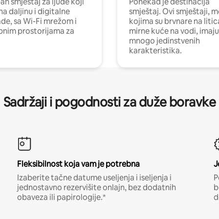
n smještaj za ljude koji
Ponekad je destinacija
na daljinu i digitalne
smještaj. Ovi smještaji, 
e, sa Wi-Fi mrežom i
kojima su brvnare na liti
nim prostorijama za
mirne kuće na vodi, imaju
mnogo jedinstvenih
karakteristika.
Sadržaji i pogodnosti za duže boravke
Fleksibilnost koja vam je potrebna
J
Izaberite tačne datume useljenja i iseljenja i
P
jednostavno rezervišite onlajn, bez dodatnih
b
obaveza ili papirologije.*
d