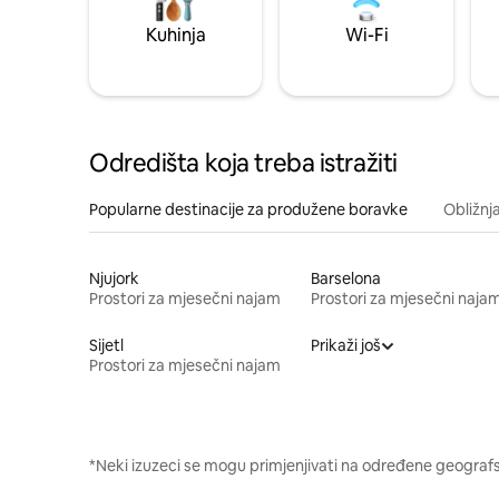
Kuhinja
Wi-Fi
Odredišta koja treba istražiti
Popularne destinacije za produžene boravke
Obližnj
Njujork
Barselona
Prostori za mjesečni najam
Prostori za mjesečni naja
Sijetl
Prikaži još
Prostori za mjesečni najam
*Neki izuzeci se mogu primjenjivati na određene geografsk