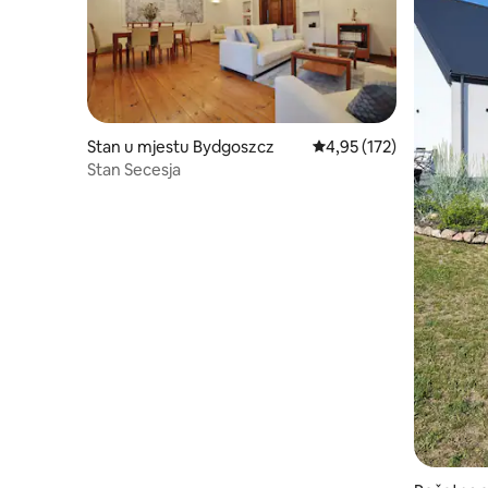
Stan u mjestu Bydgoszcz
prosječna ocjena 4,95 od
4,95 (172)
Stan Secesja