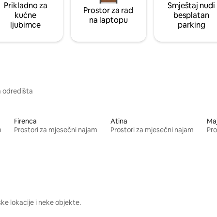
Prikladno za
Smještaj nudi
Prostor za rad
kućne
besplatan
na laptopu
ljubimce
parking
a odredišta
Firenca
Atina
Ma
m
Prostori za mjesečni najam
Prostori za mjesečni najam
Pro
e lokacije i neke objekte.