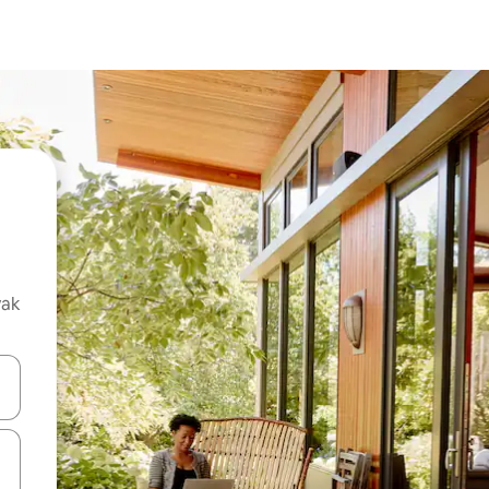
vak
oz njih pomoću strelica nagore i nadolje, kao i da ih istražujte dodirom