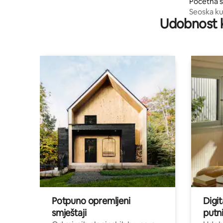
Početna s
owo
Seoska kuć
Udobnost k
Bidgošča
Potpuno opremljeni
Digit
smještaji
putni