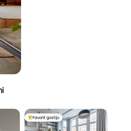
ni
Favorit gostiju
Glavni favorit gostiju