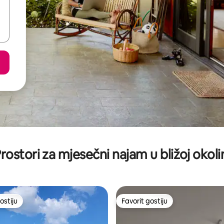
rostori za mjesečni najam u bližoj okoli
ostiju
Favorit gostiju
ostiju
Favorit gostiju