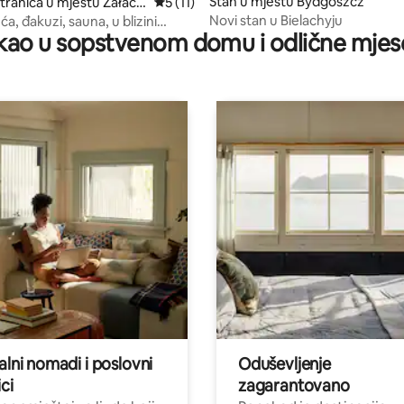
Stan u mjestu Bydgoszcz
tranica u mjestu Załach
prosječna ocjena 5 od 5, recenzija: 11
5 (11)
Novi stan u Bielachyju
a, đakuzi, sauna, u blizini
ao u sopstvenom domu i odlične mjes
alni nomadi i poslovni
Oduševljenje
ci
zagarantovano