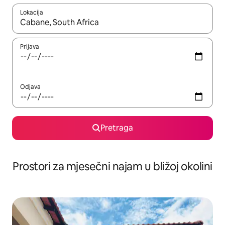
Lokacija
Kad su rezultati dostupni, možete da se krećete kroz njih pomoću 
Prijava
Odjava
Pretraga
Prostori za mjesečni najam u bližoj okolini