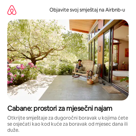
Pređi
na
Objavite svoj smještaj na Airbnb-u
sadržaj
Cabane: prostori za mjesečni najam
Otkrijte smještaje za dugoročni boravak u kojima ćete
se osjećati kao kod kuće za boravak od mjesec dana ili
duže.