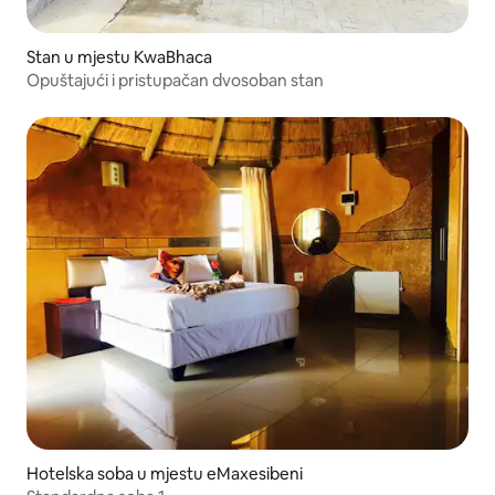
Stan u mjestu KwaBhaca
Opuštajući i pristupačan dvosoban stan
Hotelska soba u mjestu eMaxesibeni