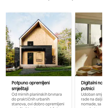
Potpuno opremljeni
Digitalni noma
smještaji
putnici
Od mirnih planinskih brvnara
Udoban smještaj
do praktičnih urbanih
rade na daljinu 
stanova, ovi dobro opremljeni
nomade, sa Wi-