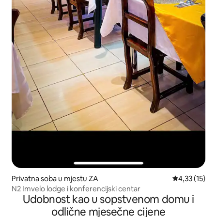
Privatna soba u mjestu ZA
prosječna ocj
4,33 (15)
N2 Imvelo lodge i konferencijski centar
Udobnost kao u sopstvenom domu i
odlične mjesečne cijene