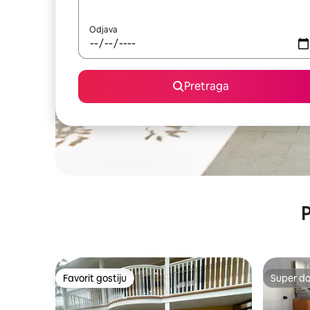
Odjava
Pretraga
P
Favorit gostiju
Super d
Favorit gostiju
Super d