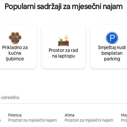
Popularni sadržaji za mjesečni najam
Prikladno za
Smještaj nudi
Prostor za rad
kućne
besplatan
na laptopu
ljubimce
parking
a odredišta
Firenca
Atina
Ma
m
Prostori za mjesečni najam
Prostori za mjesečni najam
Pro