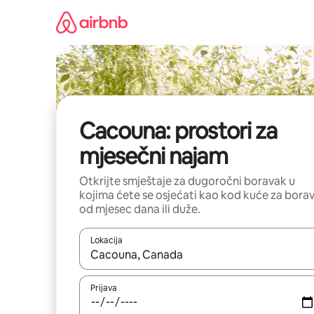
Pređi
na
sadržaj
Cacouna: prostori za
mjesečni najam
Otkrijte smještaje za dugoročni boravak u
kojima ćete se osjećati kao kod kuće za bora
od mjesec dana ili duže.
Lokacija
Kad su rezultati dostupni, možete da se krećete kr
Prijava