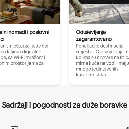
alni nomadi i poslovni
Oduševljenje
ci
zagarantovano
n smještaj za ljude koji
Ponekad je destinacija
na daljinu i digitalne
smještaj. Ovi smještaji, 
e, sa Wi-Fi mrežom i
kojima su brvnare na liti
nim prostorijama za
mirne kuće na vodi, imaju
mnogo jedinstvenih
karakteristika.
Sadržaji i pogodnosti za duže boravke