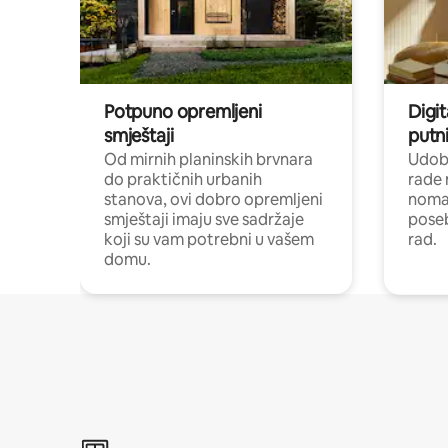
Potpuno opremljeni
Digit
smještaji
putni
Od mirnih planinskih brvnara
Udoba
do praktičnih urbanih
rade 
stanova, ovi dobro opremljeni
nomad
smještaji imaju sve sadržaje
poseb
koji su vam potrebni u vašem
rad.
domu.