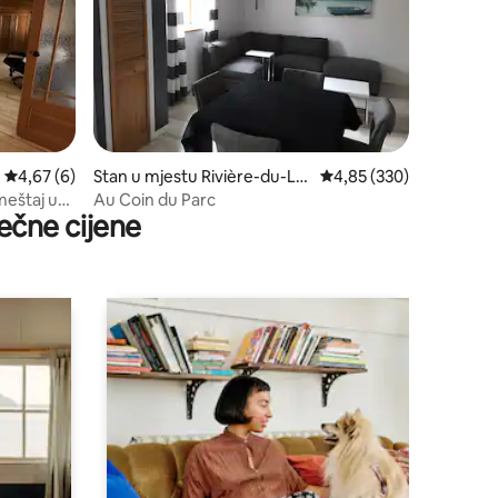
prosječna ocjena 4,67 od 5, recenzija: 6
4,67 (6)
Stan u mjestu Rivière-du-Lo
prosječna ocjena 4,85 o
4,85 (330)
up
meštaj uz
Au Coin du Parc
ečne cijene