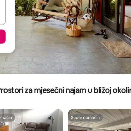
rostori za mjesečni najam u bližoj okoli
omaćin
Super domaćin
omaćin
Super domaćin