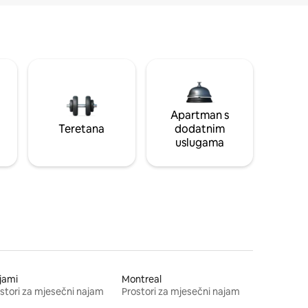
Apartman s
Teretana
dodatnim
uslugama
jami
Montreal
stori za mjesečni najam
Prostori za mjesečni najam