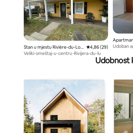
Apartman 
nim ulazo
Udoban a
Stan u mjestu Rivière-du-Lou
prosječna ocjena 4,86 o
4,86 (29)
-du-Loup
sadržajim
p
Veliki-smeštaj-u-centru-Rivijera-du-lu
Udobnost k