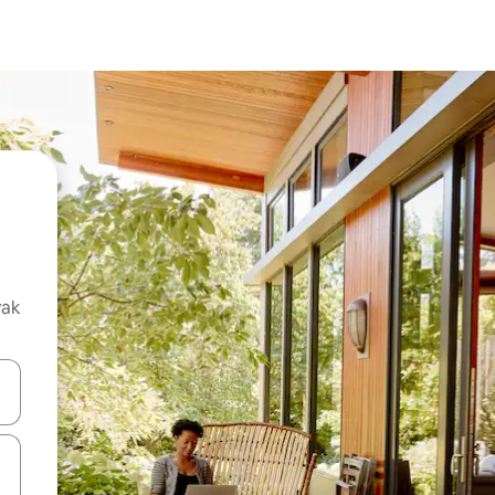
vak
oz njih pomoću strelica nagore i nadolje, kao i da ih istražujte dodirom