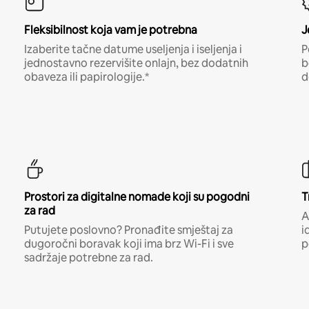
Fleksibilnost koja vam je potrebna
J
Izaberite tačne datume useljenja i iseljenja i
P
jednostavno rezervišite onlajn, bez dodatnih
b
obaveza ili papirologije.*
d
Prostori za digitalne nomade koji su pogodni
T
za rad
A
Putujete poslovno? Pronađite smještaj za
i
dugoročni boravak koji ima brz Wi-Fi i sve
p
sadržaje potrebne za rad.