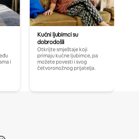
Kućni ljubimci su
dobrodošli
Otkrijte smještaje koji
među
primaju kućne ljubimce, pa
cama i
možete povesti i svog
četvoronožnog prijatelja.