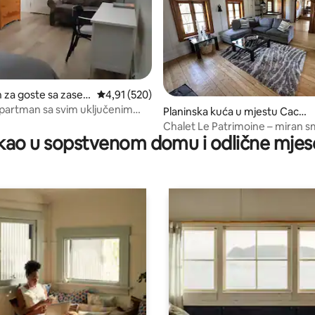
za goste sa zaseb
prosječna ocjena 4,91 od 5, recenzija: 520
4,91 (520)
m u mjestu Rivière
partman sa svim uključenim
d 5, recenzija: 29
Planinska kuća u mjestu Cacou
a!
na
Chalet Le Patrimoine – miran s
ao u sopstvenom domu i odlične mjes
reku