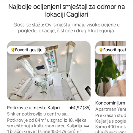
Najbolje ocijenjeni smještaji za odmor na
lokaciji Cagliari
Gosti se slažu: Ovi smještaji imaju visoke ocjene u
pogledu lokacije, čistoće i drugih kategorija.
Favorit gostiju
Favorit gostiju
Glavni favorit gostiju
Glavni favorit gost
Kondominijum u mj
Potkrovlje u mjestu Kaljari
prosječna ocjena 4,97 od 5, rec
4,97 (35)
ari
Apartman Yenne
Sinkler potkrovlje u centru sa
Prekrasan studio ko
romantičnom freskom
Potkrovlje od 84m² u zgradi iz 18. vijeka
Kaljarija s pogled
smještenoj u kulturnom srcu Kaljarija. 🛏️
Samo 400 metara od područja Bastioni,
1 bračni krevet (širine 150-179 cm) + 1
uključujući i ono 