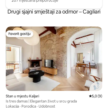
207 mještana preporučuje
Drugi sjajni smještaji za odmor – Cagliari
Favorit gostiju
Favorit gostiju
Stan u mjestu Kaljari
prosječna o
5,0 (9)
Is tres damas | Elegantan život u srcu grada
Lokacija
·
Porodica
·
Udobnost