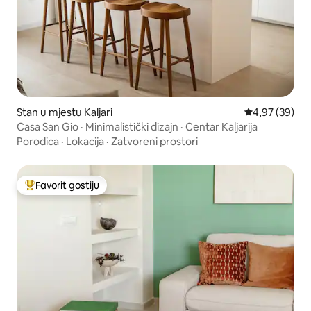
Stan u mjestu Kaljari
prosječna ocje
4,97 (39)
Casa San Gio · Minimalistički dizajn · Centar Kaljarija
Porodica
·
Lokacija
·
Zatvoreni prostori
Favorit gostiju
Glavni favorit gostiju