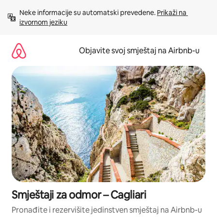
Pređi
Neke informacije su automatski prevedene. 
Prikaži na 
na
izvornom jeziku
sadržaj
Objavite svoj smještaj na Airbnb-u
Smještaji za odmor – Cagliari
Pronađite i rezervišite jedinstven smještaj na Airbnb-u