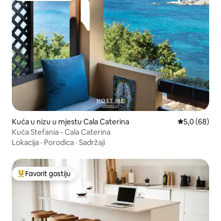
Kuća u nizu u mjestu Cala Caterina
prosječna ocj
5,0 (68)
Kuća Stefania - Cala Caterina
Lokacija
·
Porodica
·
Sadržaji
Favorit gostiju
Glavni favorit gostiju