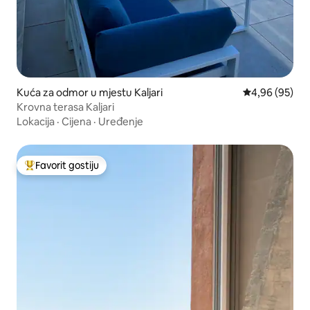
Kuća za odmor u mjestu Kaljari
prosječna ocje
4,96 (95)
Krovna terasa Kaljari
Lokacija
·
Cijena
·
Uređenje
Favorit gostiju
Glavni favorit gostiju