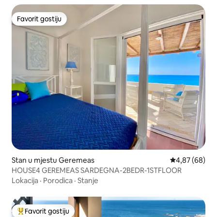
Favorit gostiju
Favorit gostiju
Stan u mjestu Geremeas
prosječna ocje
4,87 (68)
HOUSE4 GEREMEAS SARDEGNA-2BEDR-1STFLOOR
Lokacija
·
Porodica
·
Stanje
Favorit gostiju
Glavni favorit gostiju