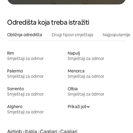
Odredišta koja treba istražiti
Obližnja odredišta
Drugi tipovi smještaja
Najpopularnije z
Rim
Napulj
Smještaji za odmor
Smještaji za odmor
Palermo
Menorca
Smještaji za odmor
Smještaji za odmor
Sorrento
Olbia
Smještaji za odmor
Smještaji za odmor
Alghero
Prikaži još
Smještaji za odmor
Airbnb
Italija
Cagliari
Cagliari