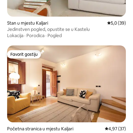
Stan u mjestu Kaljari
prosječna ocj
5,0 (39)
Jedinstven pogled, opustite se u Kastelu
Lokacija
·
Porodica
·
Pogled
Favorit gostiju
Favorit gostiju
Početna stranica u mjestu Kaljari
prosječna ocje
4,97 (37)