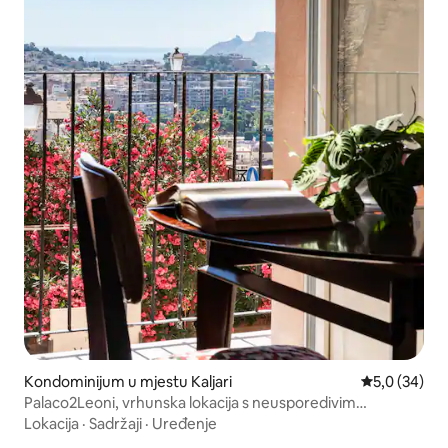
Kondominijum u mjestu Kaljari
prosječna ocj
5,0 (34)
Palaco2Leoni, vrhunska lokacija s neusporedivim
pogledom
Lokacija
·
Sadržaji
·
Uređenje