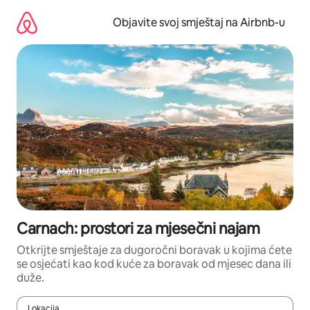
Pređi
na
Objavite svoj smještaj na Airbnb-u
sadržaj
Carnach: prostori za mjesečni najam
Otkrijte smještaje za dugoročni boravak u kojima ćete
se osjećati kao kod kuće za boravak od mjesec dana ili
duže.
Lokacija