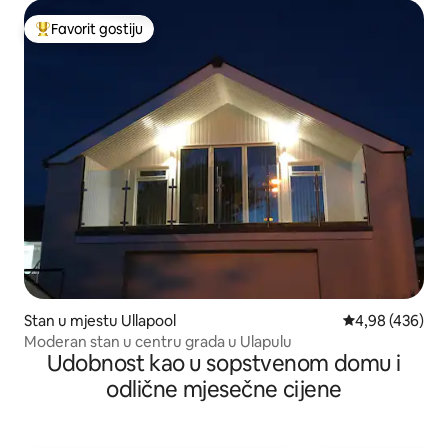
Favorit gostiju
Glavni favorit gostiju
Stan u mjestu Ullapool
prosječna ocjen
4,98 (436)
Moderan stan u centru grada u Ulapulu
Udobnost kao u sopstvenom domu i
odlične mjesečne cijene