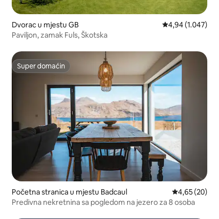
Dvorac u mjestu GB
prosječna ocjena 
4,94 (1.047)
Paviljon, zamak Fuls, Škotska
Super domaćin
Super domaćin
Početna stranica u mjestu Badcaul
prosječna ocje
4,65 (20)
Predivna nekretnina sa pogledom na jezero za 8 osoba