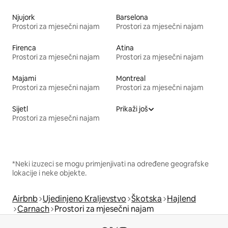
Njujork
Barselona
Prostori za mjesečni najam
Prostori za mjesečni najam
Firenca
Atina
Prostori za mjesečni najam
Prostori za mjesečni najam
Majami
Montreal
Prostori za mjesečni najam
Prostori za mjesečni najam
Sijetl
Prikaži još
Prostori za mjesečni najam
*Neki izuzeci se mogu primjenjivati na određene geografske
lokacije i neke objekte.
Airbnb
Ujedinjeno Kraljevstvo
Škotska
Hajlend
Carnach
Prostori za mjesečni najam