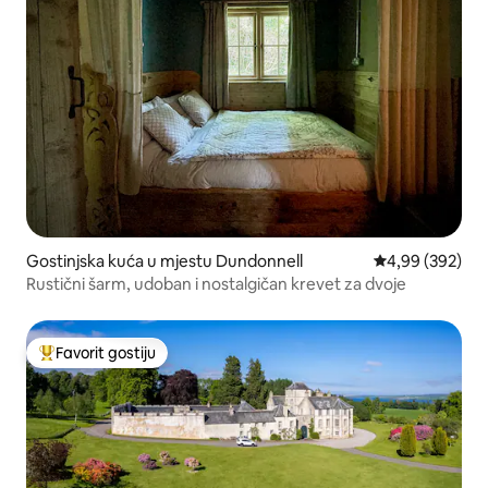
Gostinjska kuća u mjestu Dundonnell
prosječna ocjen
4,99 (392)
Rustični šarm, udoban i nostalgičan krevet za dvoje
Favorit gostiju
Glavni favorit gostiju