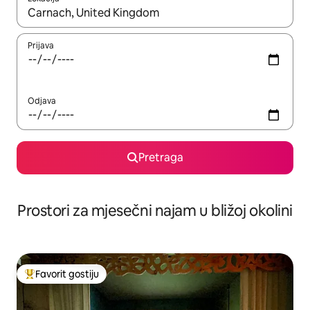
Kad su rezultati dostupni, možete da se krećete kroz njih pomoću 
Prijava
Odjava
Pretraga
Prostori za mjesečni najam u bližoj okolini
Favorit gostiju
Glavni favorit gostiju