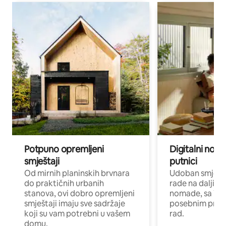
Potpuno opremljeni
Digitalni noma
smještaji
putnici
Od mirnih planinskih brvnara
Udoban smještaj
do praktičnih urbanih
rade na daljinu 
stanova, ovi dobro opremljeni
nomade, sa Wi-
smještaji imaju sve sadržaje
posebnim prost
koji su vam potrebni u vašem
rad.
domu.