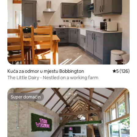
Kuća za odmor u mjestu Bobbington
prosječna oc
5 (126)
The Little Dairy - Nestled on a working farm
Super domaćin
Super domaćin