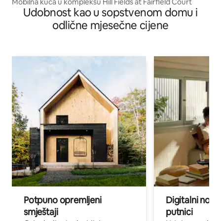
Mobilna kuća u kompleksu Hill Fields at Fairfield Court
Udobnost kao u sopstvenom domu i
odlične mjesečne cijene
Potpuno opremljeni
Digitalni noma
smještaji
putnici