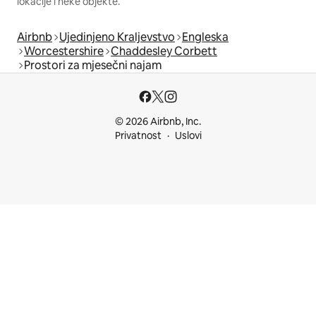
lokacije i neke objekte.
Airbnb
Ujedinjeno Kraljevstvo
Engleska
Worcestershire
Chaddesley Corbett
Prostori za mjesečni najam
© 2026 Airbnb, Inc.
Privatnost
Uslovi