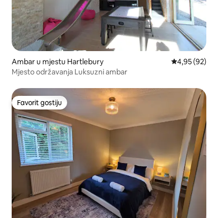
Ambar u mjestu Hartlebury
prosječna ocje
4,95 (92)
Mjesto održavanja Luksuzni ambar
Favorit gostiju
Favorit gostiju