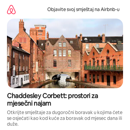
Pređi
na
Objavite svoj smještaj na Airbnb-u
sadržaj
Chaddesley Corbett: prostori za
mjesečni najam
Otkrijte smještaje za dugoročni boravak u kojima ćete
se osjećati kao kod kuće za boravak od mjesec dana ili
duže.