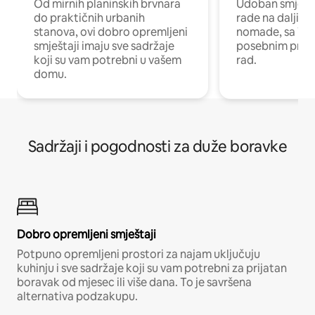
Od mirnih planinskih brvnara
Udoban smještaj
do praktičnih urbanih
rade na daljinu 
stanova, ovi dobro opremljeni
nomade, sa Wi-
smještaji imaju sve sadržaje
posebnim prost
koji su vam potrebni u vašem
rad.
domu.
Sadržaji i pogodnosti za duže boravke
Dobro opremljeni smještaji
Potpuno opremljeni prostori za najam uključuju
kuhinju i sve sadržaje koji su vam potrebni za prijatan
boravak od mjesec ili više dana. To je savršena
alternativa podzakupu.