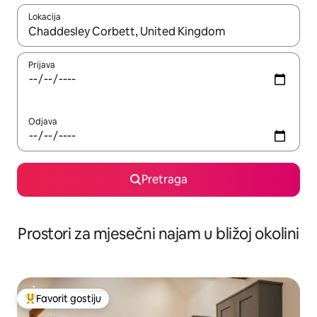
Lokacija
Kad su rezultati dostupni, možete da se krećete kroz njih pomoću 
Prijava
Odjava
Pretraga
Prostori za mjesečni najam u bližoj okolini
Favorit gostiju
Glavni favorit gostiju