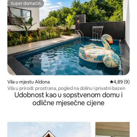
Super domaćin
Super domaćin
Vila u mjestu Aldona
prosječna ocj
4,89 (9)
Vila u prirodi: prostrana, pogled na dolinu i privatni bazen
Udobnost kao u sopstvenom domu i
odlične mjesečne cijene