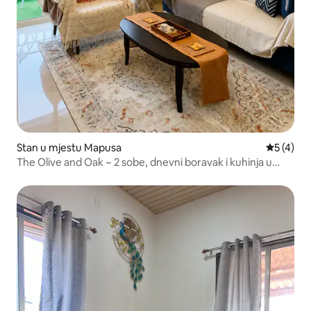
Stan u mjestu Mapusa
prosječna
5 (4)
The Olive and Oak ~ 2 sobe, dnevni boravak i kuhinja u
evropskom stilu ~ Goa