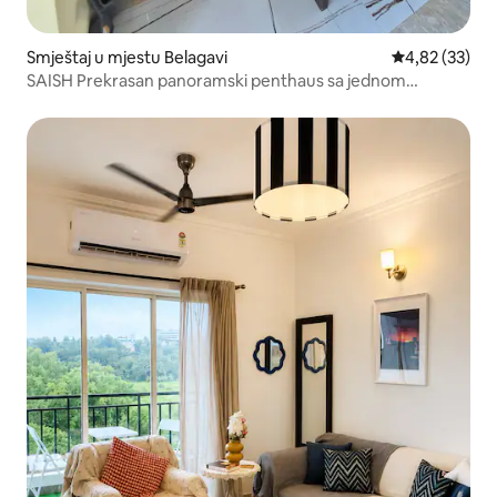
Smještaj u mjestu Belagavi
prosječna ocje
4,82 (33)
SAISH Prekrasan panoramski penthaus sa jednom
spavaćom sobom u Belgaumu.