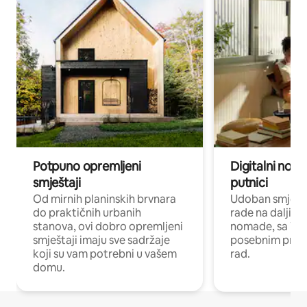
Potpuno opremljeni
Digitalni noma
smještaji
putnici
Od mirnih planinskih brvnara
Udoban smještaj
do praktičnih urbanih
rade na daljinu 
stanova, ovi dobro opremljeni
nomade, sa Wi-
smještaji imaju sve sadržaje
posebnim prost
koji su vam potrebni u vašem
rad.
domu.