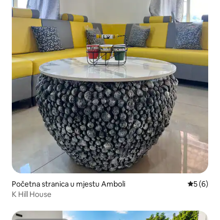
Početna stranica u mjestu Amboli
prosječna
5 (6)
K Hill House