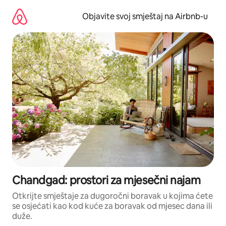
Pređi
na
Objavite svoj smještaj na Airbnb-u
sadržaj
Chandgad: prostori za mjesečni najam
Otkrijte smještaje za dugoročni boravak u kojima ćete
se osjećati kao kod kuće za boravak od mjesec dana ili
duže.