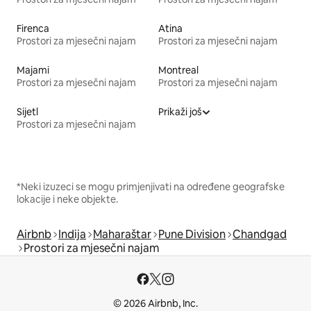
Firenca
Atina
Prostori za mjesečni najam
Prostori za mjesečni najam
Majami
Montreal
Prostori za mjesečni najam
Prostori za mjesečni najam
Sijetl
Prikaži još
Prostori za mjesečni najam
*Neki izuzeci se mogu primjenjivati na određene geografske
lokacije i neke objekte.
Airbnb
Indija
Maharaštar
Pune Division
Chandgad
Prostori za mjesečni najam
© 2026 Airbnb, Inc.