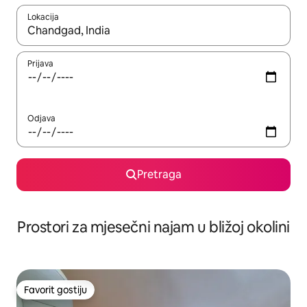
Lokacija
Kad su rezultati dostupni, možete da se krećete kroz njih pomoću 
Prijava
Odjava
Pretraga
Prostori za mjesečni najam u bližoj okolini
Favorit gostiju
Favorit gostiju