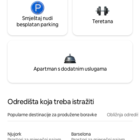
Smještaj nudi
Teretana
besplatan parking
Apartman s dodatnim uslugama
Odredišta koja treba istražiti
Popularne destinacije za produžene boravke
Obližnja odrediš
Njujork
Barselona
Prostori za mjesečni najam
Prostori za mjesečni najam