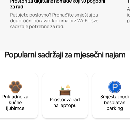
Prostori za digitalne nomade koji su pogodni
T
za rad
A
Putujete poslovno? Pronađite smještaj za
i
dugoročni boravak koji ima brz Wi-Fi i sve
p
sadržaje potrebne za rad.
Popularni sadržaji za mjesečni najam
Prikladno za
Smještaj nudi
Prostor za rad
kućne
besplatan
na laptopu
ljubimce
parking