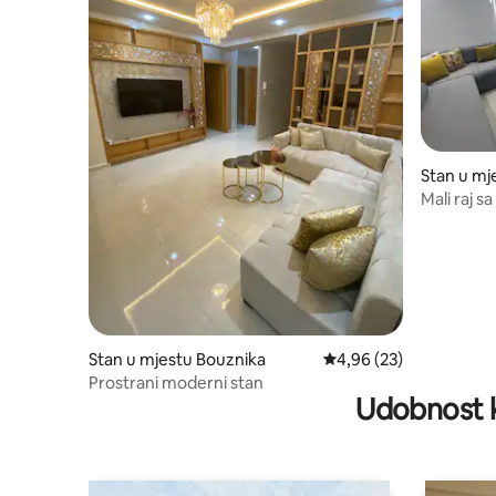
Stan u mj
Mali raj s
terena
Stan u mjestu Bouznika
prosječna ocjena 4,96 o
4,96 (23)
Prostrani moderni stan
Udobnost k