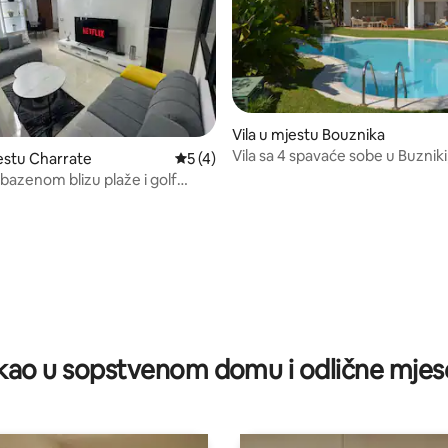
Vila u mjestu Bouznika
Vila sa 4 spavaće sobe u Buzniki,
estu Charrate
prosječna ocjena 5 od 5, recenzija: 4
5 (4)
bazen, plaža i golf
a bazenom blizu plaže i golf
d 5, recenzija: 23
ao u sopstvenom domu i odlične mjes