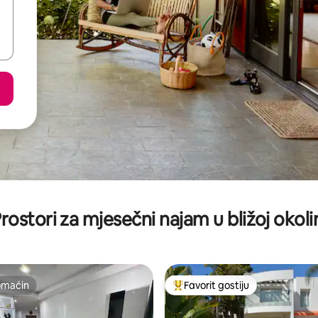
rostori za mjesečni najam u bližoj okoli
omaćin
Favorit gostiju
omaćin
Glavni favorit gostiju