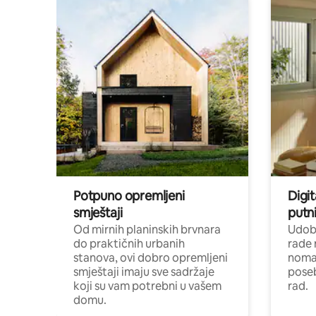
Potpuno opremljeni
Digit
smještaji
putni
Od mirnih planinskih brvnara
Udoba
do praktičnih urbanih
rade 
stanova, ovi dobro opremljeni
nomad
smještaji imaju sve sadržaje
poseb
koji su vam potrebni u vašem
rad.
domu.