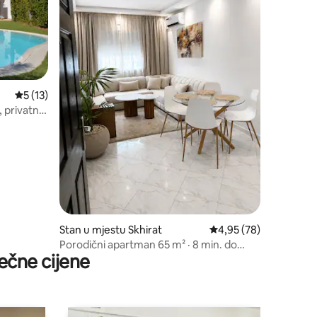
prosječna ocjena 5 od 5, recenzija: 13
5 (13)
 privatni
Stan u mjestu Skhirat
prosječna ocjena 4,95 
4,95 (78)
Porodični apartman 65 m² · 8 min. do
ečne cijene
plaže · Rabat 30 min.