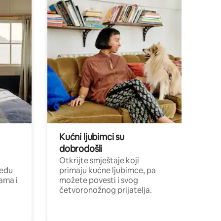
Kućni ljubimci su
dobrodošli
Otkrijte smještaje koji
među
primaju kućne ljubimce, pa
cama i
možete povesti i svog
četvoronožnog prijatelja.