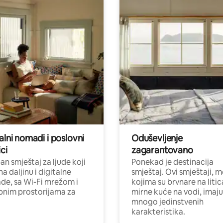
alni nomadi i poslovni
Oduševljenje
ci
zagarantovano
n smještaj za ljude koji
Ponekad je destinacija
na daljinu i digitalne
smještaj. Ovi smještaji, 
e, sa Wi-Fi mrežom i
kojima su brvnare na liti
nim prostorijama za
mirne kuće na vodi, imaju
mnogo jedinstvenih
karakteristika.