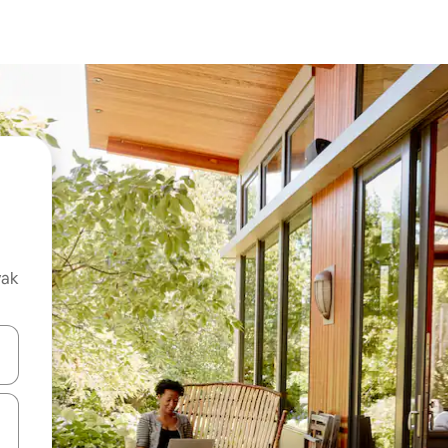
vak
oz njih pomoću strelica nagore i nadolje, kao i da ih istražujte dodirom