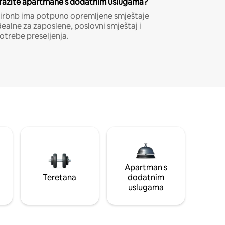
ražite apartmane s dodatnim uslugama?
irbnb ima potpuno opremljene smještaje
dealne za zaposlene, poslovni smještaj i
otrebe preseljenja.
Apartman s
Teretana
dodatnim
uslugama