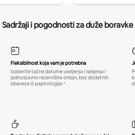
Sadržaji i pogodnosti za duže boravke
Fleksibilnost koja vam je potrebna
J
Izaberite tačne datume useljenja i iseljenja i
P
jednostavno rezervišite onlajn, bez dodatnih
b
obaveza ili papirologije.*
d