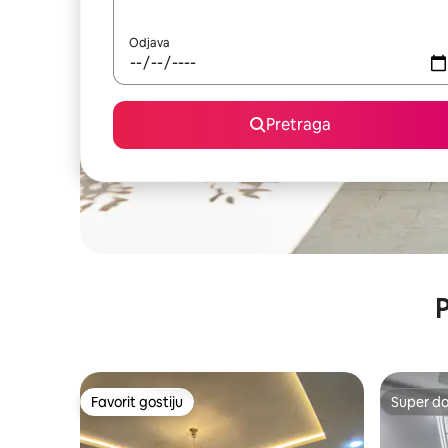
Odjava
Pretraga
P
Favorit gostiju
Super d
Favorit gostiju
Super d