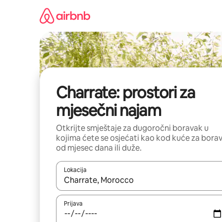
Pređi
na
sadržaj
Charrate: prostori za
mjesečni najam
Otkrijte smještaje za dugoročni boravak u
kojima ćete se osjećati kao kod kuće za bora
od mjesec dana ili duže.
Lokacija
Kad su rezultati dostupni, možete da se krećete kr
Prijava