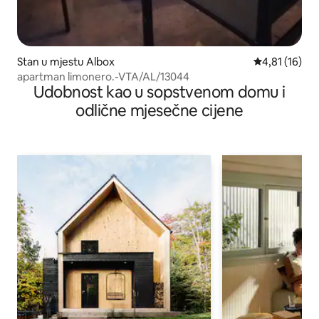
Stan u mjestu Albox
prosječna ocj
4,81 (16)
apartman limonero.-VTA/AL/13044
Udobnost kao u sopstvenom domu i
odlične mjesečne cijene