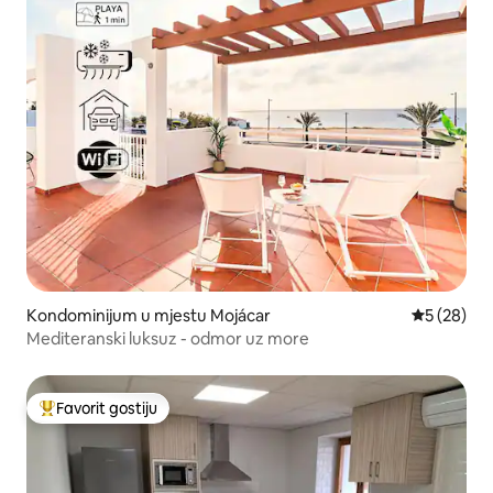
Kondominijum u mjestu Mojácar
prosječna o
5 (28)
Mediteranski luksuz - odmor uz more
Favorit gostiju
Glavni favorit gostiju