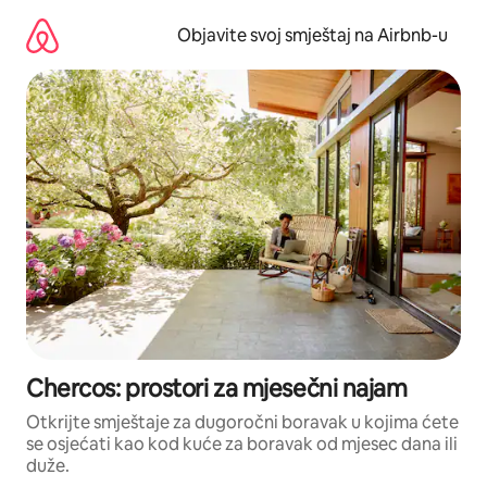
Pređi
na
Objavite svoj smještaj na Airbnb-u
sadržaj
Chercos: prostori za mjesečni najam
Otkrijte smještaje za dugoročni boravak u kojima ćete
se osjećati kao kod kuće za boravak od mjesec dana ili
duže.