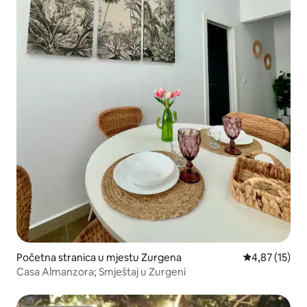
Početna stranica u mjestu Zurgena
prosječna ocj
4,87 (15)
Casa Almanzora; Smještaj u Zurgeni