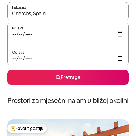
Lokacija
Kad su rezultati dostupni, možete da se krećete kroz njih pomoću 
Prijava
Odjava
Pretraga
Prostori za mjesečni najam u bližoj okolini
Favorit gostiju
Glavni favorit gostiju