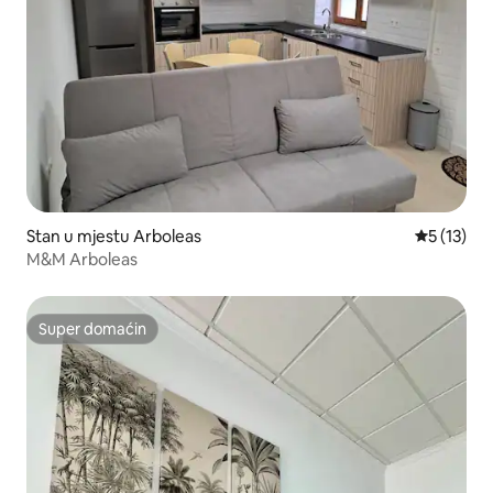
Stan u mjestu Arboleas
prosječna 
5 (13)
M&M Arboleas
Super domaćin
Super domaćin