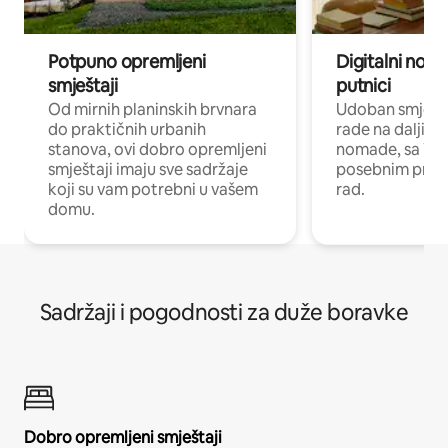
Potpuno opremljeni
Digitalni noma
smještaji
putnici
Od mirnih planinskih brvnara
Udoban smještaj
do praktičnih urbanih
rade na daljinu 
stanova, ovi dobro opremljeni
nomade, sa Wi-
smještaji imaju sve sadržaje
posebnim prost
koji su vam potrebni u vašem
rad.
domu.
Sadržaji i pogodnosti za duže boravke
Dobro opremljeni smještaji