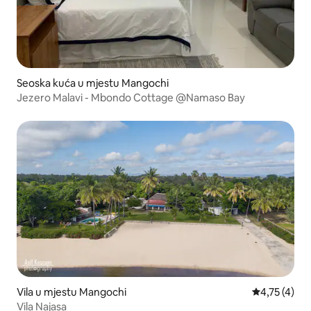
Seoska kuća u mjestu Mangochi
Jezero Malavi - Mbondo Cottage @Namaso Bay
Vila u mjestu Mangochi
prosječna oc
4,75 (4)
Vila Najasa