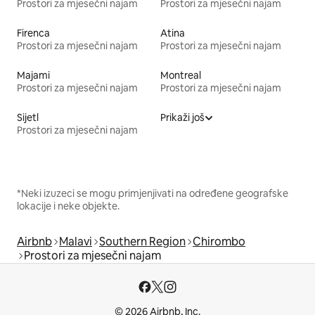
Prostori za mjesečni najam
Prostori za mjesečni najam
Firenca
Atina
Prostori za mjesečni najam
Prostori za mjesečni najam
Majami
Montreal
Prostori za mjesečni najam
Prostori za mjesečni najam
Sijetl
Prikaži još
Prostori za mjesečni najam
*Neki izuzeci se mogu primjenjivati na određene geografske
lokacije i neke objekte.
Airbnb
Malavi
Southern Region
Chirombo
Prostori za mjesečni najam
© 2026 Airbnb, Inc.