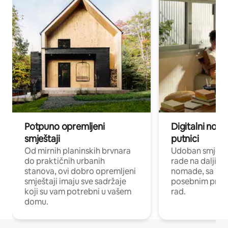
Potpuno opremljeni
Digitalni noma
smještaji
putnici
Od mirnih planinskih brvnara
Udoban smještaj
do praktičnih urbanih
rade na daljinu 
stanova, ovi dobro opremljeni
nomade, sa Wi-
smještaji imaju sve sadržaje
posebnim prost
koji su vam potrebni u vašem
rad.
domu.