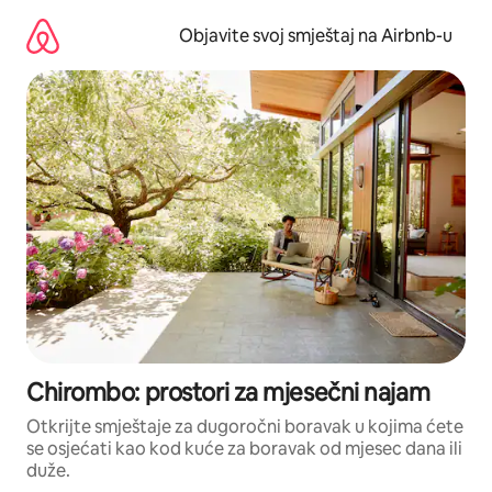
Pređi
na
Objavite svoj smještaj na Airbnb-u
sadržaj
Chirombo: prostori za mjesečni najam
Otkrijte smještaje za dugoročni boravak u kojima ćete
se osjećati kao kod kuće za boravak od mjesec dana ili
duže.