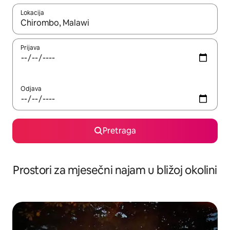
Lokacija
Kad su rezultati dostupni, možete da se krećete kroz njih pomoću 
Prijava
Odjava
Pretraga
Prostori za mjesečni najam u bližoj okolini