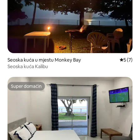
Seoska kuća u mjestu Monkey Bay
prosječna
5 (7)
Seoska kuća Kalibu
Super domaćin
Super domaćin